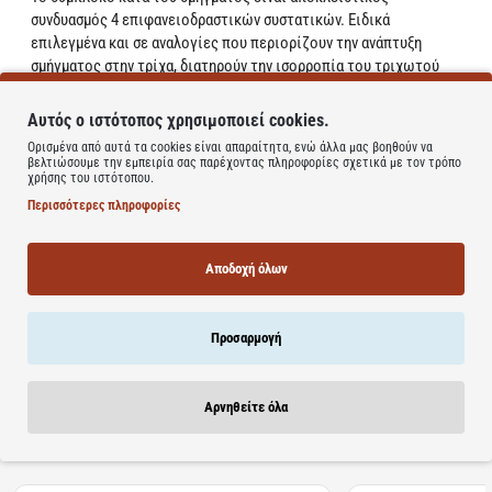
συνδυασμός 4 επιφανειοδραστικών συστατικών. Ειδικά
επιλεγμένα και σε αναλογίες που περιορίζουν την ανάπτυξη
σμήγματος στην τρίχα, διατηρούν την ισορροπία του τριχωτού
και καθυστερούν την εμφάνιση λιπαρότητας.
Ανάλαφρα μαλλιά που φορμάρονται εύκολα.
Αυτός ο ιστότοπος χρησιμοποιεί cookies.
Ορισμένα από αυτά τα cookies είναι απαραίτητα, ενώ άλλα μας βοηθούν να
Η υποαλλεργική του σύνθεση ΔΕΝ ΠΕΡΙΕΧΕΙ PARABEN και
βελτιώσουμε την εμπειρία σας παρέχοντας πληροφορίες σχετικά με τον τρόπο
σιλικόνη.
χρήσης του ιστότοπου.
Δοκιμασμένη αποτελεσματικότητα υπό δερματολογικό έλεγχο.
Περισσότερες πληροφορίες
Ανάλαφρα μαλλιά με περισσότερο όγκο.
Αποδοχή όλων
Learn more
Προσαρμογή
Αρνηθείτε όλα
Σχετικά Προϊόντα
Bestsellers
Είδατε Πρόσφατα
Προσφορ