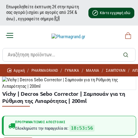
Επωφεληθείτε έκπτωση 2€ στην πρώτη
σας αγορά (ισχύει με αγορές από 25€ &
Κάντε εγγραφή εδώ
🙌
άνω) , εγγραφείτε σήμερα
home
PHARMAGRAND
ΓΥΝΑΙΚΑ
ΜΑΛΛΙΑ
ΣΑΜΠΟΥΑΝ
ΛΙ
Vichy | Decros Sebo Corrector | Σαμπουάν για τη
Ρύθμιση της Λιπαρότητας | 200ml
ΠΡΟΓΡΜΜΑΤΙΣΜΌΣ ΑΠΟΣΤΟΛΉΣ
18:53:56
Ολοκληρώστε την παραγγελία σε: