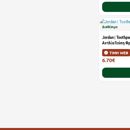
Διαθέσιμο
Jordan | Toothp
Αντλία Γεύση Φ
ΤΙΜΗ WEB
6.70€
10.80€