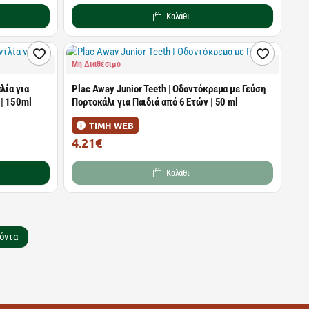
Καλάθι
Μη Διαθέσιμο
λία για
Plac Away Junior Teeth | Οδοντόκρεμα με Γεύση
 | 150ml
Πορτοκάλι για Παιδιά από 6 Ετών | 50 ml
ΤΙΜΗ WEB
4.21€
6.29€
Καλάθι
όντα