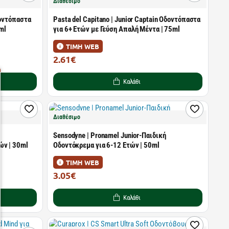
Διαθέσιμο
δοντόπαστα
Pasta del Capitano | Junior Captain Οδοντόπαστα
5ml
για 6+ Ετών με Γεύση Απαλή Μέντα | 75ml
ΤΙΜΗ WEB
2.61€
4.50€
Καλάθι
Διαθέσιμο
Sensodyne | Pronamel Junior-Παιδική
ών | 30ml
Οδοντόκρεμα για 6-12 Ετών | 50ml
ΤΙΜΗ WEB
3.05€
3.91€
Καλάθι