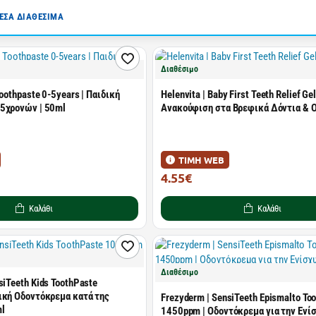
ΣΑ ΔΙΑΘΕΣΙΜΑ
Διαθέσιμο
Toothpaste 0-5years | Παιδική
Helenvita | Baby First Teeth Relief G
5χρονών | 50ml
Ανακούφιση στα Βρεφικά Δόντια & Ο
ΤΙΜΗ WEB
4.55€
6.50€
Καλάθι
Καλάθι
Διαθέσιμο
siTeeth Kids ToothPaste
ική Οδοντόκρεμα κατά της
Frezyderm | SensiTeeth Epismalto To
ml
1450ppm | Οδοντόκρεμα για την Ενί