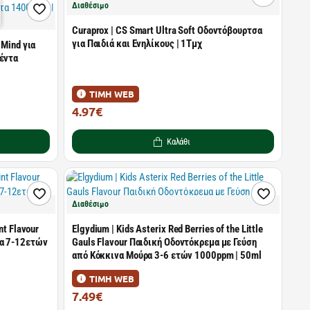
Διαθέσιμο
Curaprox | CS Smart Ultra Soft Οδοντόβουρτσα
για Παιδιά και Ενηλίκους | 1Τμχ
 Mind για
Μέντα
ΤΙΜΗ WEB
4.97€
7.00€
Καλάθι
Διαθέσιμο
nt Flavour
Elgydium | Kids Asterix Red Berries of the Little
τα 7-12ετών
Gauls Flavour Παιδική Οδοντόκρεμα με Γεύση
από Κόκκινα Μούρα 3-6 ετών 1000ppm | 50ml
ΤΙΜΗ WEB
7.49€