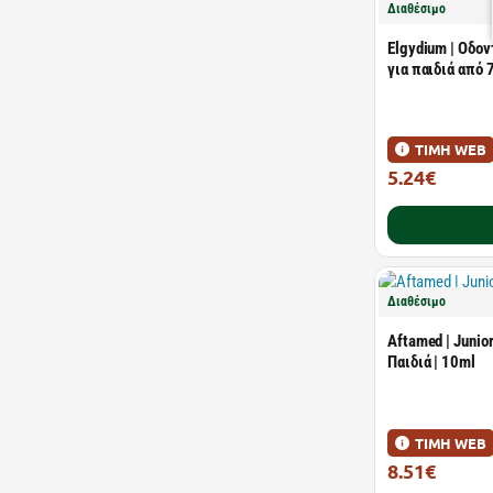
Διαθέσιμο
Elgydium | Οδον
για παιδιά από 
ΤΙΜΗ WEB
5.24€
7.49€
Διαθέσιμο
Aftamed | Junior
Παιδιά | 10ml
ΤΙΜΗ WEB
8.51€
12.70€