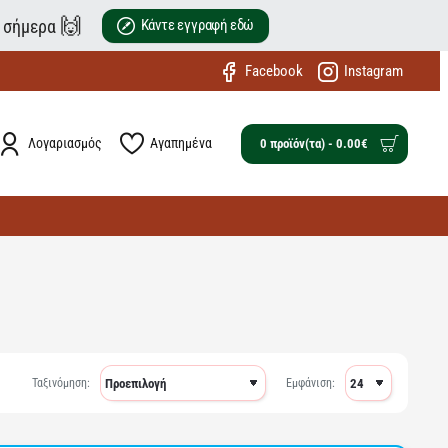
🙌
ε σήμερα
Κάντε εγγραφή εδώ
Facebook
Instagram
Λογαριασμός
Αγαπημένα
0 προϊόν(τα) - 0.00€
Ταξινόμηση:
Εμφάνιση: