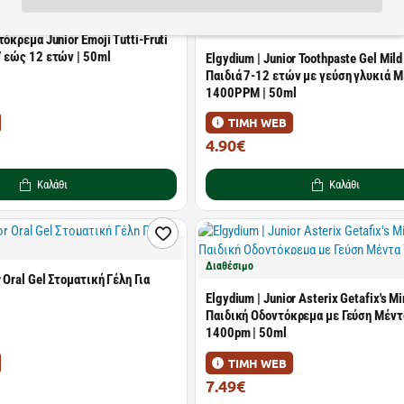
Διαθέσιμο
τόκρεμα Junior Emoji Tutti-Fruti
7 εώς 12 ετών | 50ml
Elgydium | Junior Toothpaste Gel Mild
Παιδιά 7-12 ετών με γεύση γλυκιά 
1400PPM | 50ml
ΤΙΜΗ WEB
4.90€
7.00€
Καλάθι
Καλάθι
Διαθέσιμο
 Oral Gel Στοματική Γέλη Για
Elgydium | Junior Asterix Getafix's Mi
Παιδική Οδοντόκρεμα με Γεύση Μέν
1400pm | 50ml
ΤΙΜΗ WEB
7.49€