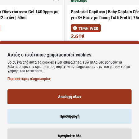
Διαθέσιμο
ior Οδοντόπαστα Gel 1400ppm με
Pasta del Capitano | Baby Captain Ο
12 ετών | 50ml
για 3+ Ετών με Γεύση Tutti Frutti | 7
ΤΙΜΗ WEB
2.61€
4.50€
Καλάθι
Καλάθι
Αυτός ο ιστότοπος χρησιμοποιεί cookies.
Ορισμένα από αυτά τα cookies είναι απαραίτητα, ενώ άλλα μας βοηθούν να
βελτιώσουμε την εμπειρία σας παρέχοντας πληροφορίες σχετικά με τον τρόπο
χρήσης του ιστότοπου.
Διαθέσιμο
Περισσότερες πληροφορίες
Emoji Toothpaste Gel | Παιδική
Elgydium | Baby Toothpaste Βρεφική
 Γεύση Φράουλα | 50ml
Οδοντόκρεμα από 6 Μηνών έως 2 Ετ
Αποδοχή όλων
ΤΙΜΗ WEB
3.64€
5.20€
Προσαρμογή
Καλάθι
Καλάθι
Αρνηθείτε όλα