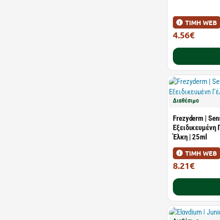
ΤΙΜΗ WEB
4.56€
6.51€
Διαθέσιμο
Frezyderm | Sen
Εξειδικευμένη 
Έλκη | 25ml
ΤΙΜΗ WEB
8.21€
11.73€