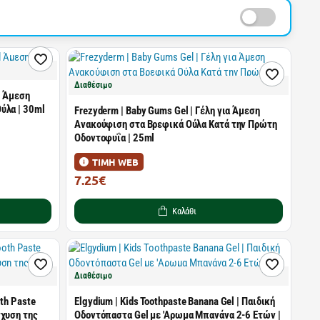
Διαθέσιμο
el Άμεση
ύλα | 30ml
Frezyderm | Baby Gums Gel | Γέλη για Άμεση
Ανακούφιση στα Βρεφικά Ούλα Κατά την Πρώτη
Οδοντοφυΐα | 25ml
ΤΙΜΗ WEB
7.25€
10.36€
Καλάθι
Διαθέσιμο
oth Paste
Elgydium | Kids Toothpaste Banana Gel | Παιδική
σχυση της
Οδοντόπαστα Gel με 'Αρωμα Μπανάνα 2-6 Ετών |