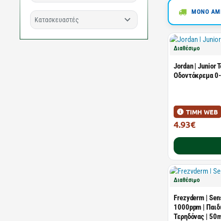
ΜΟΝΟ ΑΜΕ
Κατασκευαστές
Διαθέσιμο
Jordan | Junior 
Οδοντόκρεμα 0-
ΤΙΜΗ WEB
4.93€
7.95€
Διαθέσιμο
Frezyderm | Sen
1000ppm | Παιδ
Τερηδόνας | 50