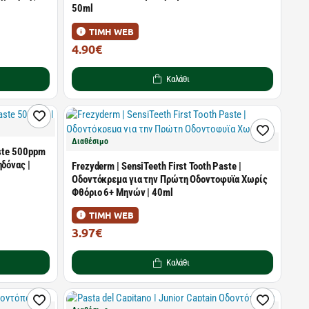
50ml
ΤΙΜΗ WEB
4.90€
7.00€
Καλάθι
Διαθέσιμο
aste 500ppm
δόνας |
Frezyderm | SensiTeeth First Tooth Paste |
Οδοντόκρεμα για την Πρώτη Οδοντοφυϊα Χωρίς
Φθόριο 6+ Μηνών | 40ml
ΤΙΜΗ WEB
3.97€
5.67€
Καλάθι