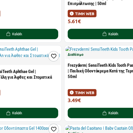
Επισμάλτωσης | 50ml
ΤΙΜΗ WEB
5.61€
8.02€
Καλάθι
Καλάθι
Διαθέσιμο
Frezyderm| SensiTeeth Kids Tooth P
| Παιδική Οδοντόκρεμα Κατά της Τερη
siTeeth Aphthae Gel |
50ml
Γέλη για Άφθες και Στοματικά
ΤΙΜΗ WEB
3.49€
4.99€
Καλάθι
Καλάθι