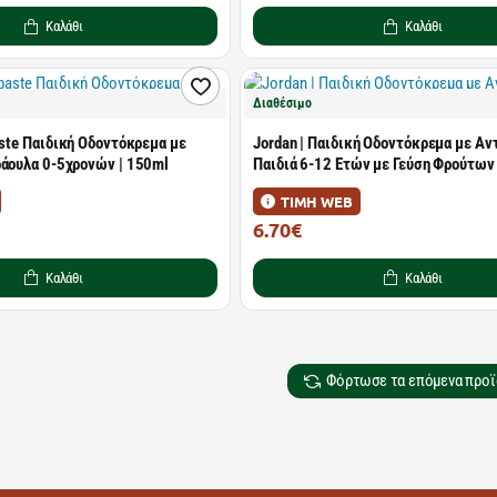
Καλάθι
Καλάθι
Διαθέσιμο
aste Παιδική Οδοντόκρεμα με
Jordan | Παιδική Οδοντόκρεμα με Αντ
ράουλα 0-5χρονών | 150ml
Παιδιά 6-12 Ετών με Γεύση Φρούτων
ΤΙΜΗ WEB
6.70€
10.80€
Καλάθι
Καλάθι
Φόρτωσε τα επόμενα προϊ