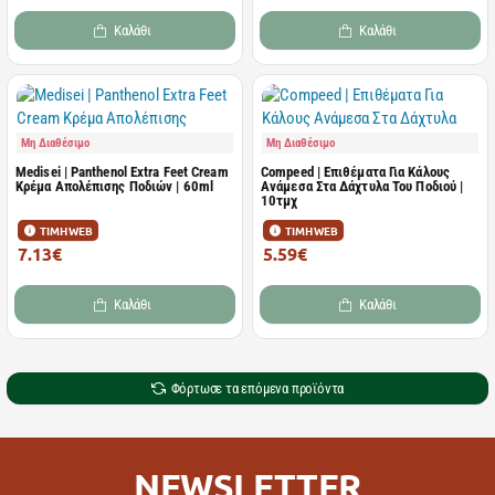
Καλάθι
Καλάθι
Μη Διαθέσιμο
Μη Διαθέσιμο
Medisei | Panthenol Extra Feet Cream
Compeed | Επιθέματα Για Κάλους
Κρέμα Απολέπισης Ποδιών | 60ml
Ανάμεσα Στα Δάχτυλα Του Ποδιού |
10τμχ
ΤΙΜΗ WEB
ΤΙΜΗ WEB
7.13€
5.59€
9.50€
6.99€
Καλάθι
Καλάθι
Φόρτωσε τα επόμενα προϊόντα
NEWSLETTER