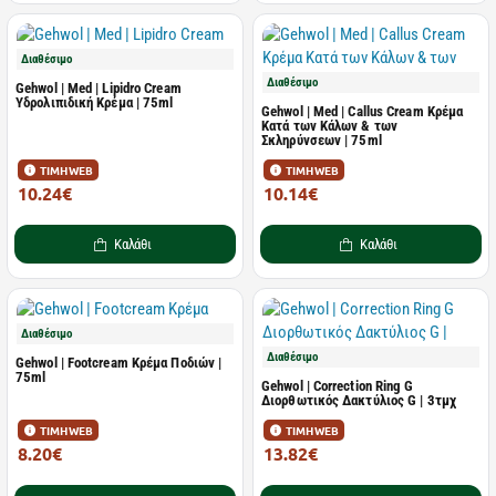
Διαθέσιμο
Διαθέσιμο
Gehwol | Med | Lipidro Cream
Υδρολιπιδική Κρέμα | 75ml
Gehwol | Med | Callus Cream Κρέμα
Κατά των Κάλων & των
Σκληρύνσεων | 75ml
ΤΙΜΗ WEB
ΤΙΜΗ WEB
10.24€
10.14€
13.66€
13.52€
Καλάθι
Καλάθι
Διαθέσιμο
Διαθέσιμο
Gehwol | Footcream Κρέμα Ποδιών |
75ml
Gehwol | Correction Ring G
Διορθωτικός Δακτύλιος G | 3τμχ
ΤΙΜΗ WEB
ΤΙΜΗ WEB
8.20€
13.82€
10.93€
18.43€