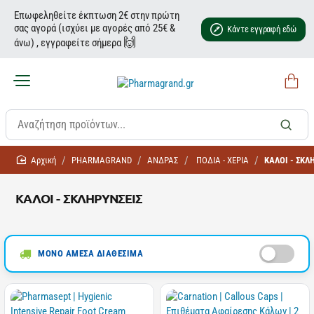
Επωφεληθείτε έκπτωση 2€ στην πρώτη
σας αγορά (ισχύει με αγορές από 25€ &
Κάντε εγγραφή εδώ
🙌
άνω) , εγγραφείτε σήμερα
home
PHARMAGRAND
ΑΝΔΡΑΣ
ΠΟΔΙΑ - ΧΕΡΙΑ
ΚΑΛΟΙ - ΣΚΛ
ΚΑΛΟΙ - ΣΚΛΗΡΥΝΣΕΙΣ
ΜΟΝΟ ΑΜΕΣΑ ΔΙΑΘΕΣΙΜΑ