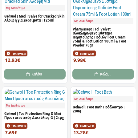
Μη Διαθέσιμο
Gehwol | Med | Salve for Cracked Skin
Αλοιφή για Σκασίματα | 125ml
Μη Διαθέσιμο
Pharmasept | Tol Velvet
Ολοκληρωμένο Σύστημα
Περιποίησης Ποδιών Foot Cream
75ml & Foot Lotion 100ml & Foot
Powder 70gr
ΤΙΜΗ WEB
ΤΙΜΗ WEB
12.93€
9.98€
17.24€
14.90€
Καλάθι
Καλάθι
Μη Διαθέσιμο
Μη Διαθέσιμο
Gehwol | Foot Bath Ποδόλουτρο |
200g
Gehwol | Toe Protection Ring G Mini
Προστατευτικός Δακτύλιος G | 2τμχ
ΤΙΜΗ WEB
ΤΙΜΗ WEB
7.69€
13.28€
10.25€
17.71€