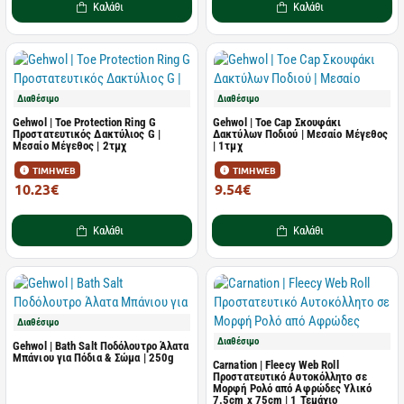
Καλάθι
Καλάθι
Διαθέσιμο
Διαθέσιμο
Gehwol | Toe Protection Ring G
Gehwol | Toe Cap Σκουφάκι
Προστατευτικός Δακτύλιος G |
Δακτύλων Ποδιού | Μεσαίο Μέγεθος
Μεσαίο Μέγεθος | 2τμχ
| 1τμχ
ΤΙΜΗ WEB
ΤΙΜΗ WEB
10.23€
9.54€
13.64€
12.72€
Καλάθι
Καλάθι
Διαθέσιμο
Διαθέσιμο
Gehwol | Bath Salt Ποδόλουτρο Άλατα
Μπάνιου για Πόδια & Σώμα | 250g
Carnation | Fleecy Web Roll
Προστατευτικό Αυτοκόλλητο σε
Μορφή Ρολό από Αφρώδες Υλικό
7.5cm x 75cm | 1 Τεμάχιο