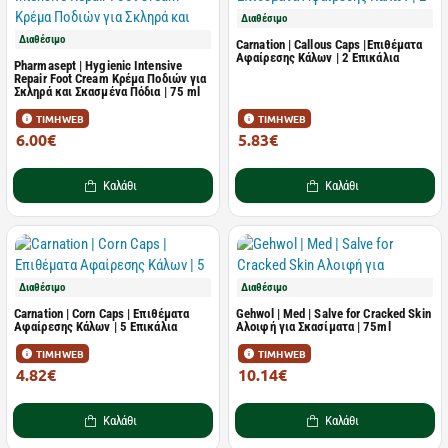
Διαθέσιμο
Διαθέσιμο
Carnation | Callous Caps |Επιθέματα
Αφαίρεσης Κάλων | 2 Επικάλια
Pharmasept | Hygienic Intensive
Repair Foot Cream Κρέμα Ποδιών για
Σκληρά και Σκασμένα Πόδια | 75 ml
ΤΙΜΗ WEB
ΤΙΜΗ WEB
6.00€
5.83€
8.95€
8.70€
Καλάθι
Καλάθι
Διαθέσιμο
Διαθέσιμο
Carnation | Corn Caps | Επιθέματα
Gehwol | Med | Salve for Cracked Skin
Αφαίρεσης Κάλων | 5 Επικάλια
Αλοιφή για Σκασίματα | 75ml
ΤΙΜΗ WEB
ΤΙΜΗ WEB
4.82€
10.14€
7.20€
13.52€
Καλάθι
Καλάθι