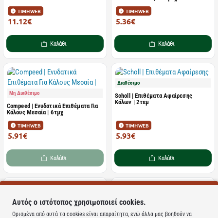
ΤΙΜΗ WEB
ΤΙΜΗ WEB
11.12€
5.36€
14.83€
8.00€
Καλάθι
Καλάθι
Διαθέσιμο
Μη Διαθέσιμο
Scholl | Επιθέματα Αφαίρεσης
Κάλων | 2τεμ
Compeed | Ενυδατικά Επιθέματα Για
Κάλους Μεσαία | 6τμχ
ΤΙΜΗ WEB
ΤΙΜΗ WEB
5.91€
5.93€
7.39€
7.90€
Καλάθι
Καλάθι
Μη Διαθέσιμο
Αυτός ο ιστότοπος χρησιμοποιεί cookies.
Μη Διαθέσιμο
Compeed | Μεσαία Επιθέματα για
Ορισμένα από αυτά τα cookies είναι απαραίτητα, ενώ άλλα μας βοηθούν να
Σκληρύνσεις | 6τμχ