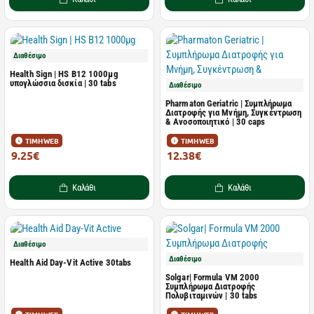
Διαθέσιμο
Health Sign | HS B12 1000μg
υπογλώσσια δισκία | 30 tabs
Διαθέσιμο
Pharmaton Geriatric | Συμπλήρωμα
Διατροφής για Μνήμη, Συγκέντρωση
& Ανοσοποιητικό | 30 caps
ΤΙΜΗ WEB
ΤΙΜΗ WEB
9.25€
12.38€
12.50€
16.84€
Καλάθι
Καλάθι
Διαθέσιμο
Διαθέσιμο
Health Aid Day-Vit Active 30tabs
Solgar| Formula VM 2000
Συμπλήρωμα Διατροφής
Πολυβιταμινών | 30 tabs