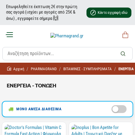
Επωφεληθείτε έκπτωση 2€ στην πρώτη
σας αγορά (ισχύει με αγορές από 25€ &
Κάντε εγγραφή εδώ
🙌
άνω) , εγγραφείτε σήμερα
home
PHARMAGRAND
ΒΙΤΑΜΙΝΕΣ - ΣΥΜΠΛΗΡΩΜΑΤΑ
ΕΝΕΡΓΕΙΑ
ΕΝΕΡΓΕΙΑ - ΤΟΝΩΣΗ
ΜΟΝΟ ΑΜΕΣΑ ΔΙΑΘΕΣΙΜΑ