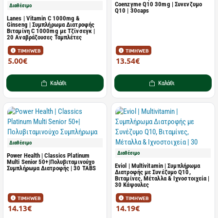
Coenzyme Q10 30mg | Συνενζυμο
Διαθέσιμο
Q10 | 30caps
Lanes | Vitamin C 1000mg &
Ginseng | Συμπλήρωμα Διατροφής
Βιταμίνη C 1000mg με Τζίνσεγκ |
20 Αναβράζουσες Ταμπλέτες
ΤΙΜΗ WEB
ΤΙΜΗ WEB
5.00€
13.54€
8.20€
22.95€
Καλάθι
Καλάθι
Διαθέσιμο
Διαθέσιμο
Power Health | Classics Platinum
Multi Senior 50+|Πολυβιταμινούχο
Eviol | Multivitamin | Συμπλήρωμα
Συμπλήρωμα Διατροφής | 30 TABS
Διατροφής με Συνέζυμο Q10,
Βιταμίνες, Μέταλλα & Ιχνοστοιχεία |
30 Κάψουλες
ΤΙΜΗ WEB
ΤΙΜΗ WEB
14.13€
14.19€
23.95€
16.70€