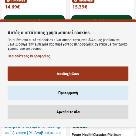
ΤΙΜΗ WEB
ΤΙΜΗ WEB
14.69€
15.39€
23.50€
21.67€
Καλάθι
Καλάθι
Αυτός ο ιστότοπος χρησιμοποιεί cookies.
Ορισμένα από αυτά τα cookies είναι απαραίτητα, ενώ άλλα μας βοηθούν να
βελτιώσουμε την εμπειρία σας παρέχοντας πληροφορίες σχετικά με τον τρόπο
χρήσης του ιστότοπου.
Διαθέσιμο
Διαθέσιμο
Περισσότερες πληροφορίες
Tonotil Plus | Συμπλήρωμα
Power Health | Floradix Epresat |
Διατροφής με Καρνιτίνη ,B12 και 4
Πολυβιταμινούχο Συμπλήρωμα
Αμινοξέα | 15x10ml
Διατροφής | 250ml
Αποδοχή όλων
ΤΙΜΗ WEB
ΤΙΜΗ WEB
15.48€
20.69€
20.91€
36.95€
Προσαρμογή
Καλάθι
Καλάθι
Αρνηθείτε όλα
Διαθέσιμο
Power Health|Classics Platinum