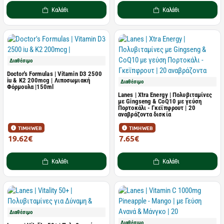
Καλάθι
Καλάθι
Διαθέσιμο
Doctor's Formulas | Vitamin D3 2500
iu & K2 200mcg | Λιποσωμιακή
Διαθέσιμο
Φόρμουλα |150ml
Lanes | Xtra Energy | Πολυβιταμίνες
με Gingseng & CoQ10 με γεύση
Πορτοκάλι - Γκεϊπφρουτ | 20
αναβράζοντα δισκία
ΤΙΜΗ WEB
ΤΙΜΗ WEB
19.62€
7.65€
31.64€
12.54€
Καλάθι
Καλάθι
Διαθέσιμο
Διαθέσιμο