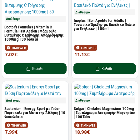
Διαθέσιμο
Διαθέσιμο
Inoplus | Bon Apetite for Adults |
Τονωτικό Όρεξης με Βασιλικό Πολτό
Doctor's Formulas | Vitamin C
για Ενήλικες | 150ml
Formula Fast Action | Φόρμουλα
Βιταμίνης C Γρήγορης Απορρόφησης
1000mg | 30 δισκία
ΤΙΜΗ WEB
ΤΙΜΗ WEB
7.02€
11.13€
11.33€
15.90€
Καλάθι
Καλάθι
Διαθέσιμο
Διαθέσιμο
Sustenium | Energy Sport με Γεύση
Solgar | Chelated Magnesium 100mg
Πορτοκάλι για Μετά την Άθληση | 10
| Συμπλήρωμα Διατροφής Μαγνησίου
Φακελάκια
| 100Tabs
ΤΙΜΗ WEB
ΤΙΜΗ WEB
7.99€
18.98€
13.10€
26.73€