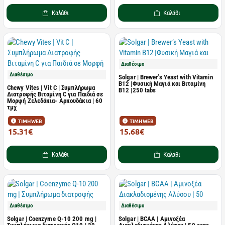
Καλάθι
Καλάθι
Διαθέσιμο
Διαθέσιμο
Solgar | Brewer’s Yeast with Vitamin
B12 |Φυσική Μαγιά και Βιταμίνη
Chewy Vites | Vit C | Συμπλήρωμα
Β12 |250 tabs
Διατροφής Βιταμίνη C για Παιδιά σε
Μορφή Ζελεδάκια- Αρκουδάκια | 60
τμχ
ΤΙΜΗ WEB
ΤΙΜΗ WEB
15.31€
15.68€
23.20€
22.08€
Καλάθι
Καλάθι
Διαθέσιμο
Διαθέσιμο
Solgar | Coenzyme Q-10 200 mg |
Solgar | BCAA | Αμινοξέα