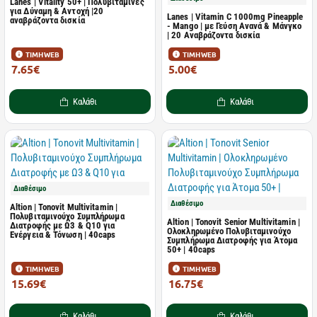
Lanes | Vitality 50+ | Πολυβιταμίνες
για Δύναμη & Αντοχή |20
Lanes | Vitamin C 1000mg Pineapple
αναβράζοντα δισκία
- Mango | με Γεύση Ανανά & Μάνγκο
| 20 Αναβράζοντα δισκία
ΤΙΜΗ WEB
ΤΙΜΗ WEB
7.65€
5.00€
12.54€
8.20€
Καλάθι
Καλάθι
Διαθέσιμο
Διαθέσιμο
Altion | Tonovit Multivitamin |
Πολυβιταμινούχο Συμπλήρωμα
Altion | Tonovit Senior Multivitamin |
Διατροφής με Ω3 & Q10 για
Ολοκληρωμένο Πολυβιταμινούχο
Ενέργεια & Τόνωση | 40caps
Συμπλήρωμα Διατροφής για Άτομα
50+ | 40caps
ΤΙΜΗ WEB
ΤΙΜΗ WEB
15.69€
16.75€
25.90€
27.91€
Καλάθι
Καλάθι