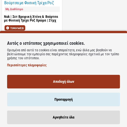
Μη Διαθέσιμο
Nuk | Σετ Βρεφική Χτένα & Βούρτσα
με Φυσική Τρίχα Ροζ Χρώμα | 2τμχ
ΤΙΜΗ WEB
4.80€
5.45€
Αυτός ο ιστότοπος χρησιμοποιεί cookies.
Καλάθι
Ορισμένα από αυτά τα cookies είναι απαραίτητα, ενώ άλλα μας βοηθούν να
βελτιώσουμε την εμπειρία σας παρέχοντας πληροφορίες σχετικά με τον τρόπο
χρήσης του ιστότοπου.
Περισσότερες πληροφορίες
Φτάσατε στο τέλος της λίστας!
Αποδοχή όλων
NEWSLETTER
Προσαρμογή
Προσφορές & Δώρα & πολλά άλλα απευθείας στο inbox σου
Αρνηθείτε όλα
E-