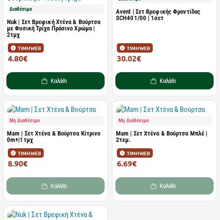
Διαθέσιμο
Avent | Σετ Βρεφικής Φροντίδας
SCH401/00 | 1σετ
Nuk | Σετ Βρεφική Χτένα & Βούρτσα
με Φυσική Τρίχα Πράσινο Χρώμα |
2τμχ
ΤΙΜΗ WEB
ΤΙΜΗ WEB
4.80€
30.02€
5.45€
38.00€
Καλάθι
Καλάθι
Μη Διαθέσιμο
Μη Διαθέσιμο
Mam | Σετ Χτένα & Βούρτσα Κίτρινο
Mam | Σετ Χτένα & Βούρτσα Μπλέ |
0m+|1τμχ
2τεμ.
ΤΙΜΗ WEB
ΤΙΜΗ WEB
8.90€
6.69€
10.60€
7.96€
Καλάθι
Καλάθι