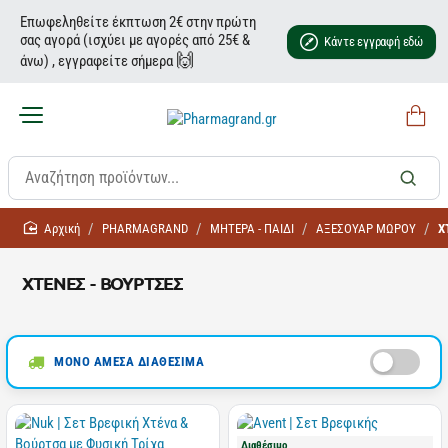
Επωφεληθείτε έκπτωση 2€ στην πρώτη
σας αγορά (ισχύει με αγορές από 25€ &
Κάντε εγγραφή εδώ
🙌
άνω) , εγγραφείτε σήμερα
home
PHARMAGRAND
ΜΗΤΕΡΑ - ΠΑΙΔΙ
ΑΞΕΣΟΥΑΡ ΜΩΡΟΥ
Χ
ΧΤΕΝΕΣ - ΒΟΥΡΤΣΕΣ
ΜΟΝΟ ΑΜΕΣΑ ΔΙΑΘΕΣΙΜΑ
Διαθέσιμο