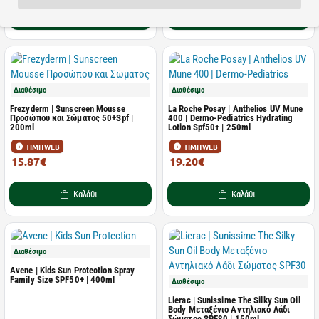
Καλάθι
Καλάθι
Διαθέσιμο
Διαθέσιμο
Frezyderm | Sunscreen Mousse
La Roche Posay | Anthelios UV Mune
Προσώπου και Σώματος 50+Spf |
400 | Dermo-Pediatrics Hydrating
200ml
Lotion Spf50+ | 250ml
ΤΙΜΗ WEB
ΤΙΜΗ WEB
15.87€
19.20€
26.45€
30.00€
Καλάθι
Καλάθι
Διαθέσιμο
Avene | Kids Sun Protection Spray
Family Size SPF50+ | 400ml
Διαθέσιμο
Lierac | Sunissime The Silky Sun Oil
Body Mεταξένιο Aντηλιακό Λάδι
Σώματος SPF30 | 150ml