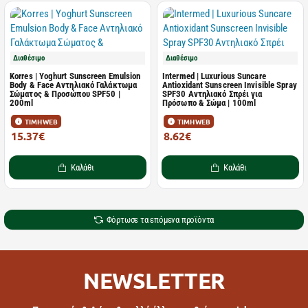
Διαθέσιμο
Διαθέσιμο
Korres | Yoghurt Sunscreen Emulsion
Intermed | Luxurious Suncare
Body & Face Αντηλιακό Γαλάκτωμα
Antioxidant Sunscreen Invisible Spray
Σώματος & Προσώπου SPF50 |
SPF30 Αντηλιακό Σπρέι για
200ml
Πρόσωπο & Σώμα | 100ml
ΤΙΜΗ WEB
ΤΙΜΗ WEB
15.37€
8.62€
26.50€
15.40€
Καλάθι
Καλάθι
Φόρτωσε τα επόμενα προϊόντα
NEWSLETTER