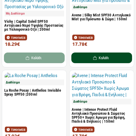
Διαθέσιμο
Μη Διαθέσιμο
Avene | Silky Mist SPF30 Αντιηλιακό
Mist για Πρόσωπο & Σώμα | 150ml
Vichy | Capital Soleil SPF50
Αντηλιακό Νερό Υψηλής Προστασίας
με Υαλουρονικό Οξύ | 200ml
ΤΙΜΗ WEB
ΤΙΜΗ WEB
18.29€
17.78€
28.58€
28.23€
Καλάθι
Καλάθι
Διαθέσιμο
La Roche Posay | Anthelios Invisible
Spray SPF50 |200ml
Διαθέσιμο
Avene | Intense Protect Fluid
Αντηλιακό Προσώπου & Σώματος
SPF50+ Χωρίς Άρωμα για Βρέφη,
Παιδιά & Ενήλικες | 150ml
ΤΙΜΗ WEB
ΤΙΜΗ WEB
17.92€
17.78€