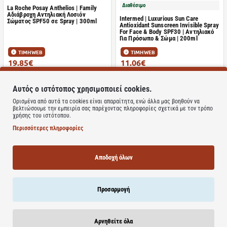
Διαθέσιμο
La Roche Posay Anthelios | Family
Αδιάβροχη Αντηλιακή Λοσιόν
Intermed | Luxurious Sun Care
Σώματος SPF50 σε Spray | 300ml
Antioxidant Sunscreen Invisible Spray
For Face & Body SPF30 | Αντηλιακό
Για Πρόσωπο & Σώμα | 200ml
ΤΙΜΗ WEB
ΤΙΜΗ WEB
19.85€
11.06€
31.01€
19.75€
Καλάθι
Καλάθι
Αυτός ο ιστότοπος χρησιμοποιεί cookies.
Ορισμένα από αυτά τα cookies είναι απαραίτητα, ενώ άλλα μας βοηθούν να
βελτιώσουμε την εμπειρία σας παρέχοντας πληροφορίες σχετικά με τον τρόπο
χρήσης του ιστότοπου.
Περισσότερες πληροφορίες
Διαθέσιμο
Frezyderm | Sun Screen Velvet Stars |
Αποδοχή όλων
Αντηλιακό Bελούδινης Yφής με
Διαθέσιμο
Λάμψη Spf50+ | 175ml
Intermed | Luxurious Sun Care
Antioxidant Sunscreen Invisible Spray
For Face & Body SPF50 | Αντηλιακό
Προσαρμογή
Για Πρόσωπο & Σώμα | 100ml
ΤΙΜΗ WEB
ΤΙΜΗ WEB
9.65€
17.98€
17.24€
29.96€
Αρνηθείτε όλα