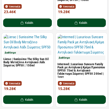
ΤΙΜΗ WEB
ΤΙΜΗ WEB
23.46€
19.28€
37.24€
39.35€
Καλάθι
Καλάθι
Διαθέσιμο
Διαθέσιμο
Lierac | Sunissime The Silky Sun Oil
Body Mεταξένιο Aντηλιακό Λάδι
Intermed | Luxurious Suncare Family
Σώματος SPF50 | 150ml
Pack με Αντηλιακή Κρέμα Προσώπου
SPF50 75ml & Αντηλιακό
Γαλάκτωμα Σώματος SPF30 200ml |
1σετ
ΤΙΜΗ WEB
ΤΙΜΗ WEB
19.28€
15.28€
39.35€
27.29€
Καλάθι
Καλάθι