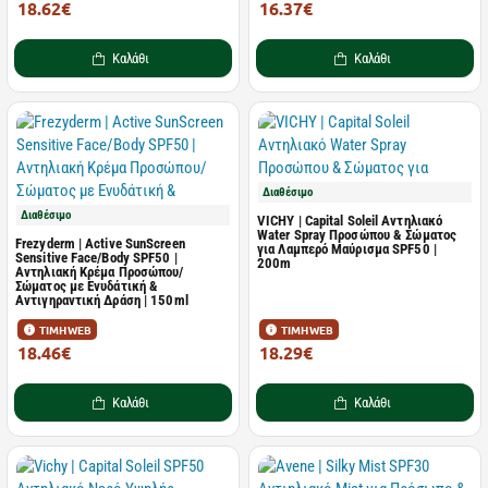
18.62€
16.37€
29.09€
27.29€
Καλάθι
Καλάθι
Διαθέσιμο
Διαθέσιμο
VICHY | Capital Soleil Αντηλιακό
Water Spray Προσώπου & Σώματος
Frezyderm | Active SunScreen
για Λαμπερό Μαύρισμα SPF50 |
Sensitive Face/Body SPF50 |
200m
Αντηλιακή Κρέμα Προσώπου/
Σώματος με Ενυδάτική &
Αντιγηραντική Δράση | 150ml
ΤΙΜΗ WEB
ΤΙΜΗ WEB
18.46€
18.29€
30.77€
28.58€
Καλάθι
Καλάθι