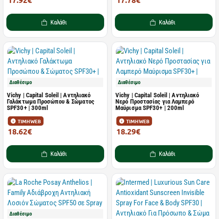
28.00€
28.23€
Καλάθι
Καλάθι
Διαθέσιμο
Διαθέσιμο
Vichy | Capital Soleil | Αντηλιακό
Vichy | Capital Soleil | Αντηλιακό
Γαλάκτωμα Πρoσώπου & Σώματος
Νερό Προστασίας για Λαμπερό
SPF30+ | 300ml
Μαύρισμα SPF30+ | 200ml
ΤΙΜΗ WEB
ΤΙΜΗ WEB
18.62€
18.29€
29.09€
28.58€
Καλάθι
Καλάθι
Διαθέσιμο