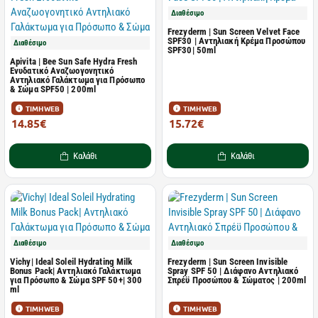
Διαθέσιμο
Frezyderm | Sun Screen Velvet Face
SPF30 | Αντηλιακή Κρέμα Προσώπου
Διαθέσιμο
SPF30| 50ml
Apivita | Bee Sun Safe Hydra Fresh
Ενυδατικό Αναζωογονητικό
Αντηλιακό Γαλάκτωμα για Πρόσωπο
& Σώμα SPF50 | 200ml
ΤΙΜΗ WEB
ΤΙΜΗ WEB
14.85€
15.72€
27.00€
26.20€
Καλάθι
Καλάθι
Διαθέσιμο
Διαθέσιμο
Vichy| Ideal Soleil Hydrating Milk
Frezyderm | Sun Screen Invisible
Bonus Pack| Αντηλιακό Γαλάκτωμα
Spray SPF 50 | Διάφανο Αντηλιακό
για Πρόσωπο & Σώμα SPF 50+| 300
Σπρέϋ Προσώπου & Σώματος | 200ml
ml
ΤΙΜΗ WEB
ΤΙΜΗ WEB