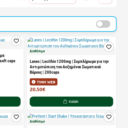
Διαθέσιμο
ωμα
soft caps
Lanes | Lecithin 1200mg | Συμπλήρωμα για την
Αντιμετώπιση του Αυξημένου Σωματικoύ
Βάρους | 200caps
ΤΙΜΗ WEB
20.50€
33.60€
Καλάθι
Διαθέσιμο