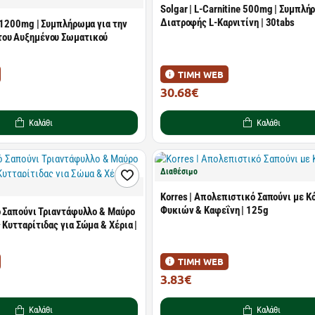
Solgar | L-Carnitine 500mg | Συμπλ
Διατροφής L-Καρνιτίνη | 30tabs
n 1200mg | Συμπλήρωμα για την
του Αυξημένου Σωματικoύ
ΤΙΜΗ WEB
30.68€
43.21€
Καλάθι
Καλάθι
Διαθέσιμο
Korres | Απολεπιστικό Σαπούνι με Κ
Φυκιών & Καφεΐνη | 125g
ό Σαπούνι Τριαντάφυλλο & Μαύρο
 Κυτταρίτιδας για Σώμα & Χέρια |
ΤΙΜΗ WEB
3.83€
5.90€
Καλάθι
Καλάθι