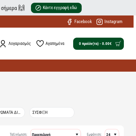
🙌
ε σήμερα
Κάντε εγγραφή εδώ
Facebook
Instagram
Λογαριασμός
Αγαπημένα
0 προϊόν(τα) - 0.00€
ΣΥΜΠΛΗΡΩΜΑΤΑ ΔΙΑΤΡΟΦΗΣ
ΣΥΣΦΙΞΗ
Ταξινόμηση:
Εμφάνιση: