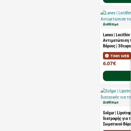
Διαθέσιμο
Lanes | Lecithi
Αντιμετώπιση 
Βάρους | 30caps
ΤΙΜΗ WEB
6.07€
9.95€
Διαθέσιμο
Solgar | Lipotr
διατροφής για 
Σωματικoύ Βάρο