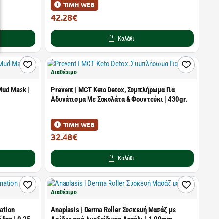
ΤΙΜΗ WEB
42.28€
54.20€
Καλάθι
Διαθέσιμο
Mud Mask |
Prevent | MCT Keto Detox, Συμπλήρωμα Για
Αδυνάτισμα Με Σοκολάτα & Φουντούκι | 430gr.
ΤΙΜΗ WEB
32.48€
41.64€
Καλάθι
Διαθέσιμο
nation
Anaplasis | Derma Roller Συσκευή Μασάζ με