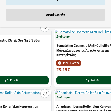
ΤΙΜΗ WEB
31.29€
40.12€
Αρνηθείτε όλα
Καλάθι
Καλάθι
Διαθέσιμο
etic |Scrub Sea Salt |350gr
Somatoline Cosmetic |Anti-Cellulite 
Μάσκα Σώματος με Άργιλο Κατά της
Κυτταρίτιδας
ΤΙΜΗ WEB
29.15€
55.00€
Καλάθι
Καλάθι
Διαθέσιμο
a Roller Skin Rejuvenation
Anaplasis | Derma Roller Skin Rejuve