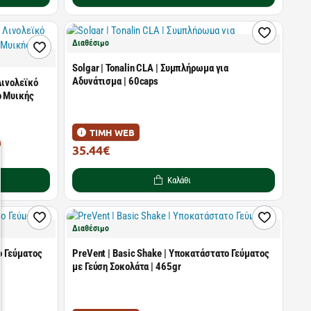
Διαθέσιμο
Solgar | Tonalin CLA | Συμπλήρωμα για
Αδυνάτισμα | 60caps
Λινολεϊκό
ο Μυικής
ΤΙΜΗ WEB
35.44€
49.92€
Καλάθι
Διαθέσιμο
ο Γεύματος
PreVent | Basic Shake | Υποκατάστατο Γεύματος
με Γεύση Σοκολάτα | 465gr