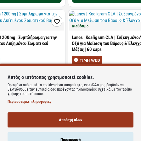
Διαθέσιμο
n 1200mg | Συμπλήρωμα για την
Lanes | Kcaligram CLA | Συζευγμένο 
του Αυξημένου Σωματικoύ
Οξύ για Μείωση του Βάρους & Έλεγχ
Μάζας | 60 caps
ΤΙΜΗ WEB
15.04€
23.50€
Αυτός ο ιστότοπος χρησιμοποιεί cookies.
Καλάθι
Καλάθι
Ορισμένα από αυτά τα cookies είναι απαραίτητα, ενώ άλλα μας βοηθούν να
βελτιώσουμε την εμπειρία σας παρέχοντας πληροφορίες σχετικά με τον τρόπο
χρήσης του ιστότοπου.
Περισσότερες πληροφορίες
Διαθέσιμο
PreVent | Start Shake | Υποκατάστατ
Αποδοχή όλων
με Γεύση Βανίλια | 430gr
opic Factors | Συμπλήρωμα
την Αντιμετώπιση του Αυξημένου
υς | 100 tabs
Προσαρμογή