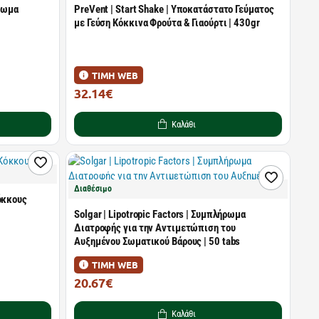
ήρωμα
PreVent | Start Shake | Υποκατάστατο Γεύματος
με Γεύση Κόκκινα Φρούτα & Γιαούρτι | 430gr
ΤΙΜΗ WEB
32.14€
41.20€
Καλάθι
Διαθέσιμο
όκκους
Solgar | Lipotropic Factors | Συμπλήρωμα
Διατροφής για την Αντιμετώπιση του
Αυξημένου Σωματικoύ Βάρους | 50 tabs
ΤΙΜΗ WEB
20.67€
29.11€
Καλάθι