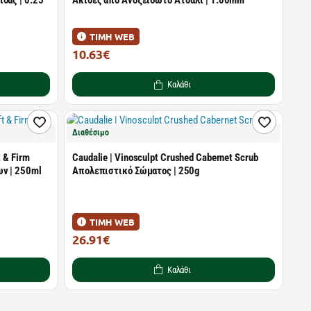
δας | 0.25
Aκίδες από Ανοξείδωτο Ατσάλι | 1.00mm
ΤΙΜΗ WEB
10.63€
13.80€
Καλάθι
Διαθέσιμο
t & Firm
Caudalie | Vinosculpt Crushed Cabernet Scrub
ν | 250ml
Απολεπιστικό Σώματος | 250g
ΤΙΜΗ WEB
26.91€
29.90€
Καλάθι