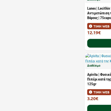
Lanes | Lecithi
Αντιμετώπιση 
Βάρους | 75caps
ΤΙΜΗ WEB
12.19€
19.99€
Διαθέσιμο
Apivita | Φυσικ
Πιπέρι κατά της
125gr
ΤΙΜΗ WEB
3.20€
5.00€