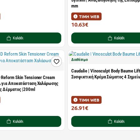
System | Αναζωογόνηση της Επιδερμί
mm
ΤΙΜΗ WEB
10.63€
13.80€
Καλάθι
Καλάθι
Διαθέσιμο
Caudalie | Vinosculpt Body Baume Lif
Συσφικτική Κρέμα Σώματος 4 Σημείω
 Reform Skin Tensioner Cream
ελ για Αποκατάσταση Χαλάρωσης
ς Δέρματος |200ml
ΤΙΜΗ WEB
26.91€
29.90€
Καλάθι
Καλάθι