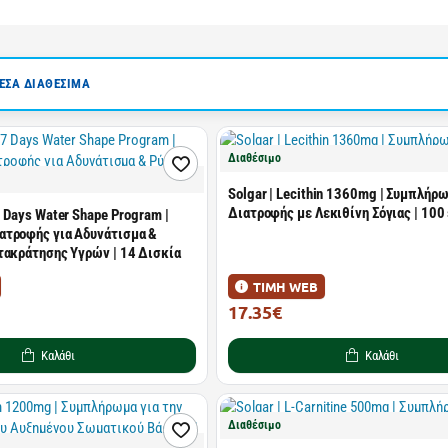
ΣΑ ΔΙΑΘΕΣΙΜΑ
Διαθέσιμο
Solgar | Lecithin 1360mg | Συμπλήρ
Διατροφής με Λεκιθίνη Σόγιας | 100 
7 Days Water Shape Program |
τροφής για Αδυνάτισμα &
τακράτησης Υγρών | 14 Δισκία
ΤΙΜΗ WEB
17.35€
24.44€
Καλάθι
Καλάθι
Διαθέσιμο