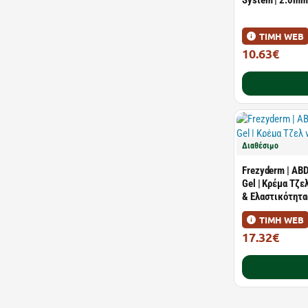
System | 2.0mm
ΤΙΜΗ WEB
10.63€
13.80€
Διαθέσιμο
Frezyderm | ABD
Gel | Κρέμα Τζ
& Ελαστικότητα
ΤΙΜΗ WEB
17.32€
26.65€