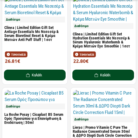
Διαθέσιμο
Διαθέσιμο
Clinea | Limited Edition Gift Set
Antiage Essentials Με Νεσεσέρ &
Clinea | Limited Edition Gift Set
Serum Bioretinol Reset & Κρέμα
Hydration Essentials Με Νεσεσέρ &
Ματιών Anti Puff Stuff | 1σετ
Serum Hyaluronic Waterbomb &
Κρέμα Ματιών Eye Smoothie | 1σετ
ΤΙΜΗ WEB
ΤΙΜΗ WEB
26.81€
22.80€
41.24€
35.08€
Καλάθι
Καλάθι
Διαθέσιμο
La Roche Posay | Cicaplast Β5 Serum
Ορός Προσώπου για Επανόρθωση &
Διαθέσιμο
Ενυδάτωση | 30ml
Lierac | Promo Vitamin C Pure The
Radiance Concentrated Serum 30ml
& ΔΩΡΟ Diopti Dark Circle Correction