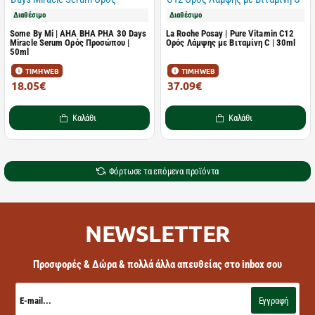
Διαθέσιμο
Διαθέσιμο
Some By Mi | AHA BHA PHA 30 Days
La Roche Posay | Pure Vitamin C12
Miracle Serum Ορός Προσώπου |
Ορός Λάμψης με Βιταμίνη C | 30ml
50ml
ΤΙΜΗ WEB
ΤΙΜΗ WEB
18.05€
37.09€
20.05€
48.17€
Καλάθι
Καλάθι
Φόρτωσε τα επόμενα προϊόντα
NEWSLETTER
Προσφορές & Δώρα & πολλά άλλα απευθείας στο inbox σου
E-
mail...
Εγγραφή