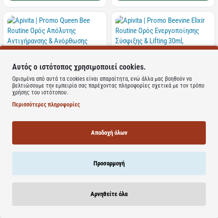
Αυτός ο ιστότοπος χρησιμοποιεί cookies.
Ορισμένα από αυτά τα cookies είναι απαραίτητα, ενώ άλλα μας βοηθούν να
Διαθέσιμο
βελτιώσουμε την εμπειρία σας παρέχοντας πληροφορίες σχετικά με τον τρόπο
χρήσης του ιστότοπου.
Διαθέσιμο
Apivita | Promo Beevine Elixir Routine
Ορός Ενεργοποίησης Σύσφιξης &
Περισσότερες πληροφορίες
Apivita | Promo Queen Bee Routine
Lifting 30ml, Αντιρυτιδική Κρέμα για
Ορός Απόλυτης Αντιγήρανσης &
Σύσφιξη & Lifting Ελαφριάς Υφής
Ανόρθωσης 30ml, Δώρο Κρέμα
15ml & Δώρο Αντιρυτιδική Κρέμα
Απόλυτης Αντιγήρανσης &
Ματιών & Χειλιών1,5ml |1σετ
Αναγέννησης 15ml & Δώρο Κρέμα
Αποδοχή όλων
Ματιών Απόλυτης Αντιγήρανσης &
Αναζωογόνησης 5ml | 1σετ
ΤΙΜΗ WEB
ΤΙΜΗ WEB
Προσαρμογή
64.38€
32.19€
100.60€
50.30€
Καλάθι
Καλάθι
Αρνηθείτε όλα