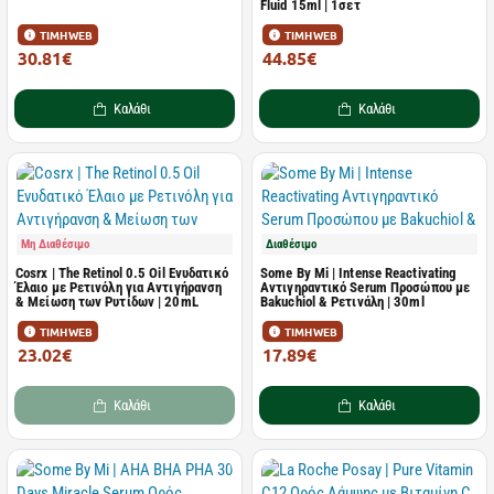
Fluid 15ml | 1σετ
ΤΙΜΗ WEB
ΤΙΜΗ WEB
30.81€
44.85€
40.01€
69.00€
Καλάθι
Καλάθι
Μη Διαθέσιμο
Διαθέσιμο
Cosrx | The Retinol 0.5 Oil Ενυδατικό
Some By Mi | Intense Reactivating
Έλαιο με Ρετινόλη για Αντιγήρανση
Αντιγηραντικό Serum Προσώπου με
& Μείωση των Ρυτίδων | 20mL
Bakuchiol & Ρετινάλη | 30ml
ΤΙΜΗ WEB
ΤΙΜΗ WEB
23.02€
17.89€
29.90€
19.88€
Καλάθι
Καλάθι