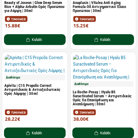
Beauty of Joseon | Glow Deep Serum
Anaplasis | Vitalea Anti Aging
Rice + Alpha-Arbutin Ορός Προσώπου
Formula Oil Αντιγηραντικό Έλαιο
για Λάμψη | 30ml
Προσώπου | 30ml
ΤΙΜΗ WEB
ΤΙΜΗ WEB
15.88€
15.25€
18.90€
19.80€
Καλάθι
Καλάθι
Διαθέσιμο
Διαθέσιμο
Apivita | C15 Propolis Correct
Αντιρυτιδικός & Αντιοξειδωτικός
La Roche-Posay | Hyalu B5
Ορός Λάμψης | 30ml
Suractivated Serum – Αντιρυτιδικός
Ορός Για Επανόρθωση και
Αναπλήρωση | 30ml
ΤΙΜΗ WEB
ΤΙΜΗ WEB
28.22€
38.00€
44.10€
49.35€
Καλάθι
Καλάθι