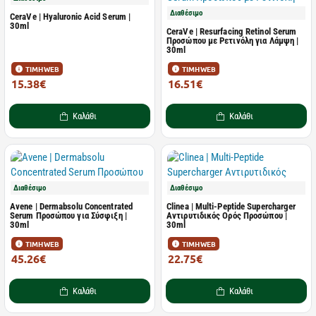
Διαθέσιμο
CeraVe | Hyaluronic Acid Serum |
30ml
CeraVe | Resurfacing Retinol Serum
Προσώπου με Ρετινόλη για Λάμψη |
30ml
ΤΙΜΗ WEB
ΤΙΜΗ WEB
15.38€
16.51€
20.50€
22.01€
Καλάθι
Καλάθι
Διαθέσιμο
Διαθέσιμο
Avene | Dermabsolu Concentrated
Clinea | Multi-Peptide Supercharger
Serum Προσώπου για Σύσφιξη |
Αντιρυτιδικός Ορός Προσώπου |
30ml
30ml
ΤΙΜΗ WEB
ΤΙΜΗ WEB
45.26€
22.75€
62.00€
35.00€
Καλάθι
Καλάθι