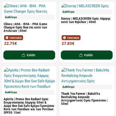
Διαθέσιμο
Διαθέσιμο
Ducray | MELASCREEN Ορός Λάμψης
κατά των Κηλίδων | 40ml
Clinea | AHA - BHA - PHA Game
Changer Ορός Νυκτός κατά των
Ατελειών | 30ml
ΤΙΜΗ WEB
ΤΙΜΗ WEB
22.75€
27.83€
35.00€
37.10€
Καλάθι
Καλάθι
Διαθέσιμο
Διαθέσιμο
Thank You Farmer | BakuVita
Revitalizing Ampoule
Apivita | Promo Bee Radiant Ορός
Αντιγηραντικός Ορός Προσώπου |
Ενεργοποίησης Λάμψης 30ml &
50ml
Δώρο Bee Sun Safe Κρέμα Προσώπου
Κατά των Πανάδων και των Ρυτίδων
SPF50 15ml