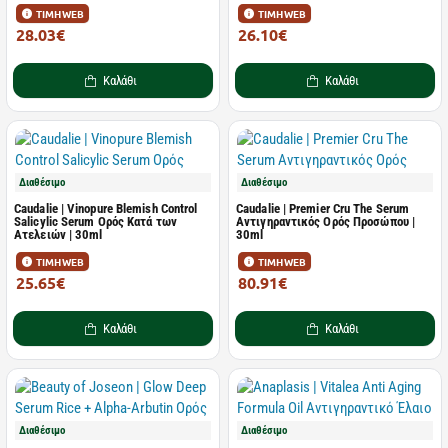
ΤΙΜΗ WEB
ΤΙΜΗ WEB
28.03€
26.10€
43.80€
29.00€
Καλάθι
Καλάθι
Διαθέσιμο
Διαθέσιμο
Caudalie | Vinopure Blemish Control
Caudalie | Premier Cru The Serum
Salicylic Serum Ορός Κατά των
Αντιγηραντικός Ορός Προσώπου |
Ατελειών | 30ml
30ml
ΤΙΜΗ WEB
ΤΙΜΗ WEB
25.65€
80.91€
28.50€
89.90€
Καλάθι
Καλάθι
Διαθέσιμο
Διαθέσιμο