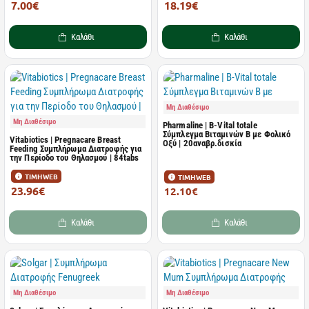
7.00€
18.19€
10.75€
24.26€
Καλάθι
Καλάθι
Μη Διαθέσιμο
Μη Διαθέσιμο
Pharmaline | B-Vital totale
Σύμπλεγμα Βιταμινών B με Φολικό
Vitabiotics | Pregnacare Breast
Οξύ | 20αναβρ.δισκία
Feeding Συμπλήρωμα Διατροφής για
την Περίοδο του Θηλασμού | 84tabs
ΤΙΜΗ WEB
ΤΙΜΗ WEB
23.96€
12.10€
31.95€
Καλάθι
Καλάθι
Μη Διαθέσιμο
Μη Διαθέσιμο