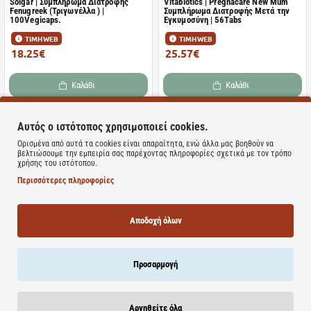
Solgar | Συμπλήρωμα Διατροφής
Vitabiotics | Pregnacare New Mum
Fenugreek (Τριγωνέλλα ) |
Συμπλήρωμα Διατροφής Μετά την
100Vegicaps.
Εγκυμοσύνη | 56Tabs
ΤΙΜΗ WEB
ΤΙΜΗ WEB
18.25€
25.57€
25.70€
34.09€
Καλάθι
Καλάθι
Αυτός ο ιστότοπος χρησιμοποιεί cookies.
Μη Διαθέσιμο
Ορισμένα από αυτά τα cookies είναι απαραίτητα, ενώ άλλα μας βοηθούν να
βελτιώσουμε την εμπειρία σας παρέχοντας πληροφορίες σχετικά με τον τρόπο
Vitabiotics | Pregnacare Him & Her
χρήσης του ιστότοπου.
Conception | 60tabs
Περισσότερες πληροφορίες
Μη Διαθέσιμο
Lamberts | Multi Guard Pregnancy
Συμπλήρωμα Διατροφής για
Αποδοχή όλων
Γυναίκες Αναπαραγωγικής Ηλικίας |
90 Ταμπλέτες
ΤΙΜΗ WEB
ΤΙΜΗ WEB
26.24€
29.32€
Προσαρμογή
37.48€
39.09€
Καλάθι
Καλάθι
Αρνηθείτε όλα