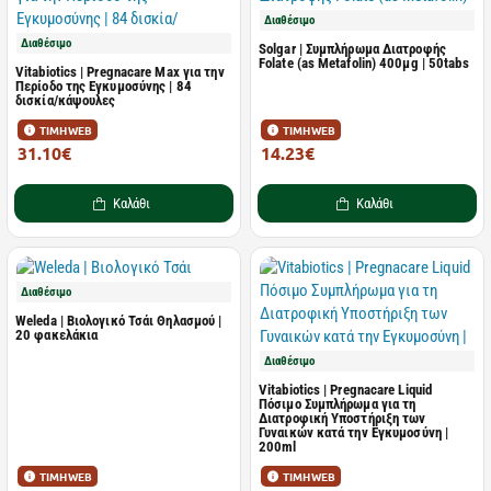
Διαθέσιμο
Διαθέσιμο
Solgar | Συμπλήρωμα Διατροφής
Folate (as Metafolin) 400µg | 50tabs
Vitabiotics | Pregnacare Max για την
Περίοδο της Εγκυμοσύνης | 84
δισκία/κάψουλες
ΤΙΜΗ WEB
ΤΙΜΗ WEB
31.10€
14.23€
41.47€
20.04€
Καλάθι
Καλάθι
Διαθέσιμο
Weleda | Βιολογικό Τσάι Θηλασμού |
20 φακελάκια
Διαθέσιμο
Vitabiotics | Pregnacare Liquid
Πόσιμο Συμπλήρωμα για τη
Διατροφική Υποστήριξη των
Γυναικών κατά την Εγκυμοσύνη |
200ml
ΤΙΜΗ WEB
ΤΙΜΗ WEB