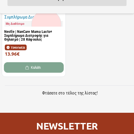
Μη Διαθέσιμο
Nestle | NanCare Mama Lacto+
Συμπλήρωμα Διατροφής για
Θηλασμό | 28 Κάψουλες
ΤΙΜΗ WEB
13.96€
15.69€
Καλάθι
Φτάσατε στο τέλος της λίστας!
NEWSLETTER