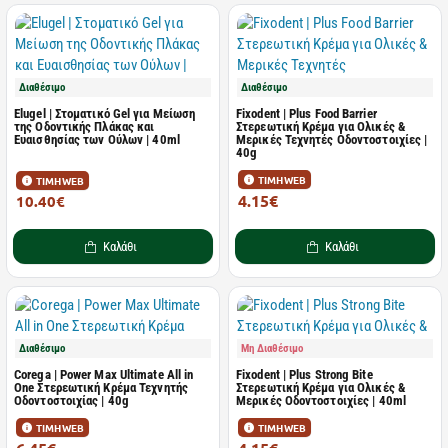
Διαθέσιμο
Διαθέσιμο
Elugel | Στοματικό Gel για Μείωση
Fixodent | Plus Food Barrier
της Οδοντικής Πλάκας και
Στερεωτική Κρέμα για Ολικές &
Ευαισθησίας των Ούλων | 40ml
Μερικές Τεχνητές Οδοντοστοιχίες |
40g
ΤΙΜΗ WEB
ΤΙΜΗ WEB
4.15€
10.40€
7.99€
Καλάθι
Καλάθι
Διαθέσιμο
Μη Διαθέσιμο
Corega | Power Max Ultimate All in
Fixodent | Plus Strong Bite
One Στερεωτική Κρέμα Τεχνητής
Στερεωτική Κρέμα για Oλικές &
Οδοντοστοιχίας | 40g
Mερικές Oδοντοστοιχίες | 40ml
ΤΙΜΗ WEB
ΤΙΜΗ WEB