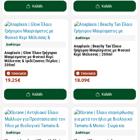
Καλάθι
Καλάθι
Διαθέσιμο
Διαθέσιμο
Anaplasis | Beachy Tan Έλαιο
Γρήγορου Μαυρίσματος με Φυσικό
Anaplasis | Glow Έλαιο Γρήγορου
Κερί Μέλισσας | 200ml
Μαυρίσματος με Φυσικό Κερί
Μέλισσας & Ιριδίζουσες Πέρλες |
200ml
ΤΙΜΗ WEB
ΤΙΜΗ WEB
19.25€
18.09€
25.00€
23.50€
Καλάθι
Καλάθι
Διαθέσιμο
Διαθέσιμο