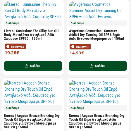
Διαθέσιμο
Διαθέσιμο
Lierac | Sunissime The Silky Sun Oil
Avgerinos Cosmetics | Summer
Body Mεταξένιο Aντηλιακό Λάδι
Addict Dry Tanning Oil SPF6 Ξηρό
Σώματος SPF50 | 150ml
Λάδι Έντονου Μαυρίσματος | 150ml
ΤΙΜΗ WEB
ΤΙΜΗ WEB
19.28€
14.93€
39.35€
Καλάθι
Καλάθι
Διαθέσιμο
Διαθέσιμο
Korres | Aegean Bronze Bronzing Dry
Korres | Aegean Bronze Bronzing Dry
Touch Oil Ξηρό Αντηλιακό Λάδι
Touch Oil Ξηρό Αντηλιακό Λάδι
Σώματος για Έντονο Μαύρισμα με
Σώματος για Έντονο Μαύρισμα με
SPF 20 | 150ml
SPF10 | 150ml