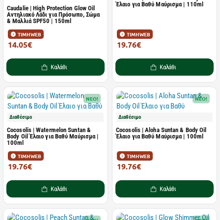
Έλαιο για Βαθύ Μαύρισμα | 110ml
Caudalie | High Protection Glow Oil
Αντηλιακό Λάδι για Πρόσωπο, Σώμα
& Μαλλιά SPF50 | 150ml
ΤΙΜΗ WEB
ΤΙΜΗ WEB
14.05€
19.76€
29.90€
24.40€
Καλάθι
Καλάθι
NEO!
NEO!
Διαθέσιμο
Διαθέσιμο
Cocosolis | Watermelon Suntan &
Cocosolis | Aloha Suntan & Body Oil
Body Oil Έλαιο για Βαθύ Μαύρισμα |
Έλαιο για Βαθύ Μαύρισμα | 100ml
100ml
ΤΙΜΗ WEB
ΤΙΜΗ WEB
19.76€
19.76€
24.40€
24.40€
Καλάθι
Καλάθι