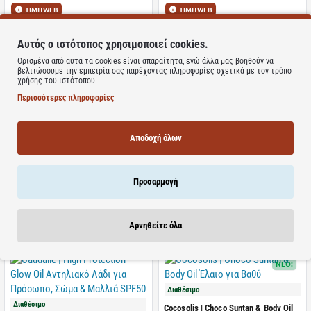
ΤΙΜΗ WEB
ΤΙΜΗ WEB
13.86€
13.63€
23.90€
23.50€
Αυτός ο ιστότοπος χρησιμοποιεί cookies.
Καλάθι
Καλάθι
Ορισμένα από αυτά τα cookies είναι απαραίτητα, ενώ άλλα μας βοηθούν να
βελτιώσουμε την εμπειρία σας παρέχοντας πληροφορίες σχετικά με τον τρόπο
χρήσης του ιστότοπου.
Περισσότερες πληροφορίες
Διαθέσιμο
Διαθέσιμο
Frezyderm | Sun Screen Satin Stars
Αποδοχή όλων
Dry Oil | 250ml
Vichy | Capital Soleil Cell Protect
Αόρατο Λάδι spf30 | 200ml
ΤΙΜΗ WEB
ΤΙΜΗ WEB
Προσαρμογή
17.98€
18.40€
29.96€
28.75€
Καλάθι
Καλάθι
Αρνηθείτε όλα
NEO!
Διαθέσιμο
Διαθέσιμο
Cocosolis | Choco Suntan & Body Oil