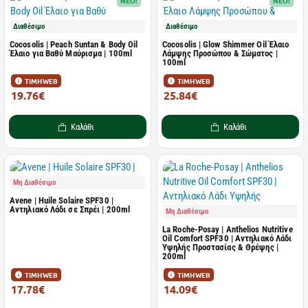
NEO!
NEO!
Διαθέσιμο
Διαθέσιμο
Cocosolis | Peach Suntan & Body Oil
Cocosolis | Glow Shimmer Oil Έλαιο
Έλαιο για Βαθύ Μαύρισμα | 100ml
Λάμψης Προσώπου & Σώματος |
100ml
ΤΙΜΗ WEB
ΤΙΜΗ WEB
19.76€
25.84€
24.40€
31.90€
Καλάθι
Καλάθι
Μη Διαθέσιμο
Avene | Huile Solaire SPF30 |
Αντηλιακό Λάδι σε Σπρέι | 200ml
Μη Διαθέσιμο
La Roche-Posay | Anthelios Nutritive
Oil Comfort SPF30 | Αντηλιακό Λάδι
Υψηλής Προστασίας & Θρέψης |
200ml
ΤΙΜΗ WEB
ΤΙΜΗ WEB
17.78€
14.09€
28.23€
22.01€