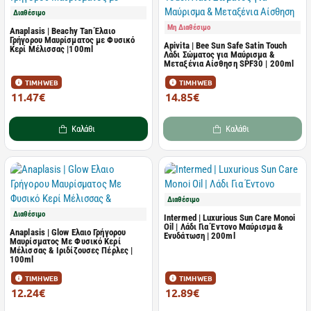
Διαθέσιμο
Μη Διαθέσιμο
Anaplasis | Beachy Tan Έλαιο
Γρήγορου Μαυρίσματος με Φυσικό
Apivita | Bee Sun Safe Satin Touch
Κερί Μέλισσας |100ml
Λάδι Σώματος για Μαύρισμα &
Μεταξένια Αίσθηση SPF30 | 200ml
ΤΙΜΗ WEB
ΤΙΜΗ WEB
11.47€
14.85€
14.90€
27.00€
Καλάθι
Καλάθι
Διαθέσιμο
Διαθέσιμο
Intermed | Luxurious Sun Care Monoi
Oil | Λάδι Για Έντονο Μαύρισμα &
Anaplasis | Glow Ελαιο Γρήγορου
Ενυδάτωση | 200ml
Μαυρίσματος Με Φυσικό Κερί
Μέλισσας & Ιριδίζουσες Πέρλες |
100ml
ΤΙΜΗ WEB
ΤΙΜΗ WEB
12.24€
12.89€
15.90€
23.02€