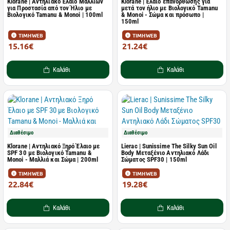
Klorane | Αντηλιακό Έλαιο Μαλλιών
Klorane | Έλαιο επανόρθωσης για
για Προστασία από τον Ήλιο με
μετά τον ήλιο με Βιολογικό Tamanu
Βιολογικό Tamanu & Monoi | 100ml
& Monoi - Σώμα και πρόσωπο |
150ml
ΤΙΜΗ WEB
ΤΙΜΗ WEB
15.16€
21.24€
20.21€
28.32€
Καλάθι
Καλάθι
Διαθέσιμο
Διαθέσιμο
Klorane | Αντηλιακό Ξηρό Έλαιο με
Lierac | Sunissime The Silky Sun Oil
SPF 30 με Βιολογικό Tamanu &
Body Mεταξένιο Aντηλιακό Λάδι
Monoi - Μαλλιά και Σώμα | 200ml
Σώματος SPF30 | 150ml
ΤΙΜΗ WEB
ΤΙΜΗ WEB
22.84€
19.28€
30.46€
39.35€
Καλάθι
Καλάθι