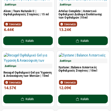
Διαθέσιμο
Διαθέσιμο
Alcon | Tears Naturale II |
Artelac Complete | Λιπαντικό
Οφθαλμολογικές Σταγόνες | 15 ml
Οφθαλμικό Διάλυμα Ενυδάτωσης
των Οφθαλμών |10ml
ΤΙΜΗ WEB
ΤΙΜΗ WEB
6.44€
13.24€
7.15€
17.65€
Καλάθι
Καλάθι
Διαθέσιμο
Διαθέσιμο
Systane | Balance Λιπαντικές
Οφθαλμικές Σταγόνες | 10ml
Recugel Οφθαλμικό Gel για Ύγρανση
& Ανακούφιση των Ματιών | 10ml
ΤΙΜΗ WEB
ΤΙΜΗ WEB
14.57€
12.09€
19.42€
16.12€
Καλάθι
Καλάθι