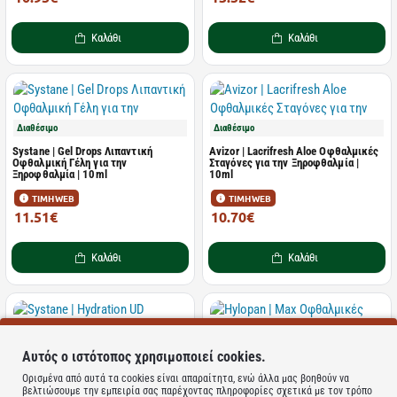
Καλάθι
Καλάθι
Διαθέσιμο
Διαθέσιμο
Systane | Gel Drops Λιπαντική
Avizor | Lacrifresh Aloe Οφθαλμικές
Οφθαλμική Γέλη για την
Σταγόνες για την Ξηροφθαλμία |
Ξηροφθαλμία | 10ml
10ml
ΤΙΜΗ WEB
ΤΙΜΗ WEB
11.51€
10.70€
15.35€
13.88€
Καλάθι
Καλάθι
Αυτός ο ιστότοπος χρησιμοποιεί cookies.
Διαθέσιμο
Διαθέσιμο
Ορισμένα από αυτά τα cookies είναι απαραίτητα, ενώ άλλα μας βοηθούν να
Systane | Hydration UD Λιπαντικές
Hylopan | Max Οφθαλμικές Σταγόνες
βελτιώσουμε την εμπειρία σας παρέχοντας πληροφορίες σχετικά με τον τρόπο