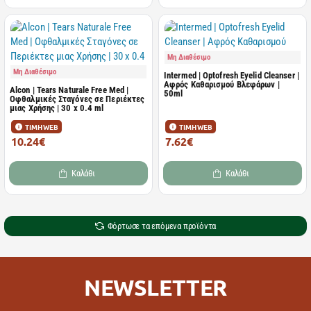
Μη Διαθέσιμο
Μη Διαθέσιμο
Intermed | Optofresh Eyelid Cleanser |
Αφρός Καθαρισμού Βλεφάρων |
Alcon | Tears Naturale Free Med |
50ml
Οφθαλμικές Σταγόνες σε Περιέκτες
μιας Χρήσης | 30 x 0.4 ml
ΤΙΜΗ WEB
ΤΙΜΗ WEB
10.24€
7.62€
11.38€
11.72€
Καλάθι
Καλάθι
Φόρτωσε τα επόμενα προϊόντα
NEWSLETTER