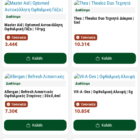
Διαθέσιμο
Διαθέσιμο
Thea | Thealoz Duo Τεχνητά Δάκρυα |
5ml
Master Aid | Optomed Αυτοκόλλητη
Οφθαλμική Γάζα | 10τμχ
ΤΙΜΗ WEB
ΤΙΜΗ WEB
3.44€
10.31€
6.25€
12.02€
Καλάθι
Καλάθι
Διαθέσιμο
Διαθέσιμο
Allergan | Refresh Λιπαντικές
Vit-A-Dex | Οφθαλμική Αλοιφή | 5g
Οφθαλμικές Σταγόνες | 30x0,4ml
ΤΙΜΗ WEB
ΤΙΜΗ WEB
7.30€
10.85€
8.49€
11.72€
Καλάθι
Καλάθι