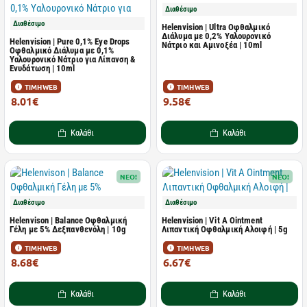
Διαθέσιμο
Διαθέσιμο
Helenvision | Ultra Οφθαλμικό
Διάλυμα με 0,2% Υαλουρονικό
Helenvision | Pure 0,1% Eye Drops
Νάτριο και Αμινοξέα | 10ml
Οφθαλμικό Διάλυμα με 0,1%
Υαλουρονικό Νάτριο για Λίπανση &
Ενυδάτωση | 10ml
ΤΙΜΗ WEB
ΤΙΜΗ WEB
8.01€
9.58€
11.95€
14.30€
Καλάθι
Καλάθι
NEO!
NEO!
Διαθέσιμο
Διαθέσιμο
Helenvison | Balance Oφθαλμική
Helenvision | Vit A Ointment
Γέλη με 5% Δεξπανθενόλη | 10g
Λιπαντική Οφθαλμική Αλοιφή | 5g
ΤΙΜΗ WEB
ΤΙΜΗ WEB
8.68€
6.67€
12.95€
9.95€
Καλάθι
Καλάθι