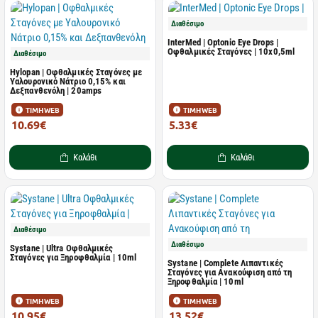
Διαθέσιμο
InterMed | Optonic Eye Drops |
Οφθαλμικές Σταγόνες | 10x0,5ml
Διαθέσιμο
Hylopan | Οφθαλμικές Σταγόνες με
Υαλουρονικό Νάτριο 0,15% και
Δεξπανθενόλη | 20amps
ΤΙΜΗ WEB
ΤΙΜΗ WEB
10.69€
5.33€
12.88€
8.20€
Καλάθι
Καλάθι
Διαθέσιμο
Διαθέσιμο
Systane | Ultra Οφθαλμικές
Σταγόνες για Ξηροφθαλμία | 10ml
Systane | Complete Λιπαντικές
Σταγόνες για Ανακούφιση από τη
Ξηροφθαλμία | 10ml
ΤΙΜΗ WEB
ΤΙΜΗ WEB
10.95€
13.52€
14.60€
18.03€