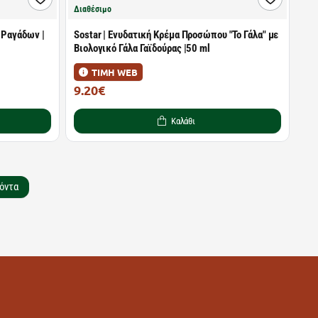
Διαθέσιμο
 Ραγάδων |
Sostar | Ενυδατική Κρέμα Προσώπου "Το Γάλα" με
Βιολογικό Γάλα Γαϊδούρας |50 ml
ΤΙΜΗ WEB
9.20€
11.50€
Καλάθι
όντα