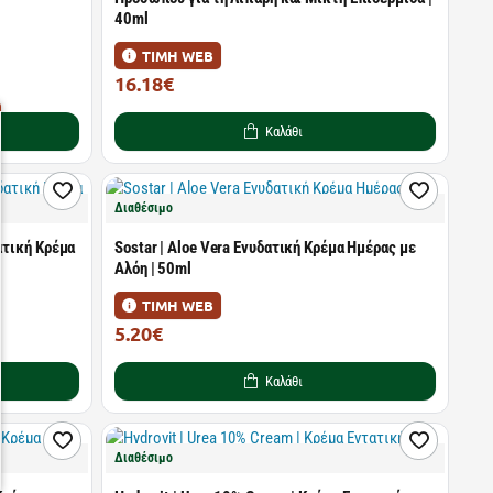
40ml
ΤΙΜΗ WEB
16.18€
21.01€
Καλάθι
Διαθέσιμο
ατική Κρέμα
Sostar | Aloe Vera Ενυδατική Κρέμα Ημέρας με
Αλόη | 50ml
ΤΙΜΗ WEB
5.20€
6.50€
Καλάθι
Διαθέσιμο