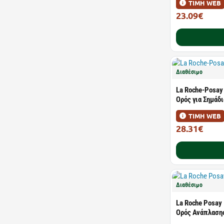
ΤΙΜΗ WEB
23.09€
29.99€
Διαθέσιμο
La Roche-Posay 
Ορός για Σημάδι
ΤΙΜΗ WEB
28.31€
36.76€
Διαθέσιμο
La Roche Posay 
Ορός Ανάπλασης