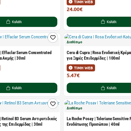
ΤΙΜΗ WEB
24.00€
32.00€
Καλάθι
Καλάθι
Διαθέσιμο
| Effaclar Serum Concentrated
Cera di Cupra | Rosa Ενυδατική Κρέ
α Ακμής | 30ml
για Ξηρές Επιδερμίδες | 100ml
ΤΙΜΗ WEB
5.47€
9.94€
Καλάθι
Καλάθι
Διαθέσιμο
| Retinol B3 Serum Αντιρυτιδικός
La Roche Posay | Toleriane Sensitive 
 της Επιδερμίδας | 30ml
Ενυδάτωσης Προσώπου | 40ml