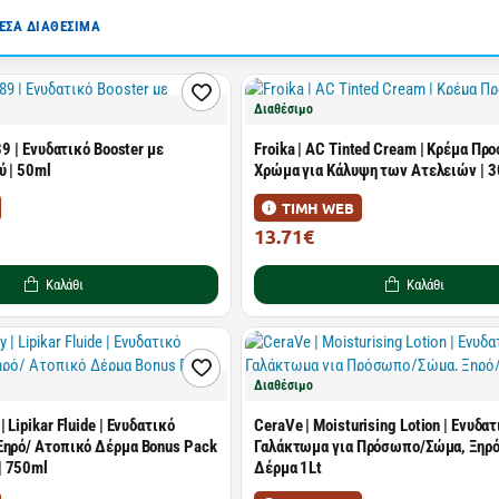
ΣΑ ΔΙΑΘΕΣΙΜΑ
Διαθέσιμο
89 | Ενυδατικό Booster με
Froika | AC Tinted Cream | Κρέμα Π
ύ | 50ml
Χρώμα για Κάλυψη των Ατελειών | 
ΤΙΜΗ WEB
13.71€
25.39€
Καλάθι
Καλάθι
Διαθέσιμο
 Lipikar Fluide | Ενυδατικό
CeraVe | Moisturising Lotion | Ενυδα
Ξηρό/ Ατοπικό Δέρμα Bonus Pack
Γαλάκτωμα για Πρόσωπο/Σώμα, Ξηρό
| 750ml
Δέρμα 1Lt