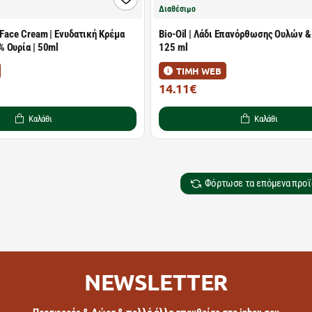
Διαθέσιμο
 Face Cream | Ενυδατική Κρέμα
Bio-Oil | Λάδι Επανόρθωσης Ουλών &
 Ουρία | 50ml
125 ml
ΤΙΜΗ WEB
14.11€
21.71€
Καλάθι
Καλάθι
Φόρτωσε τα επόμενα προϊ
NEWSLETTER