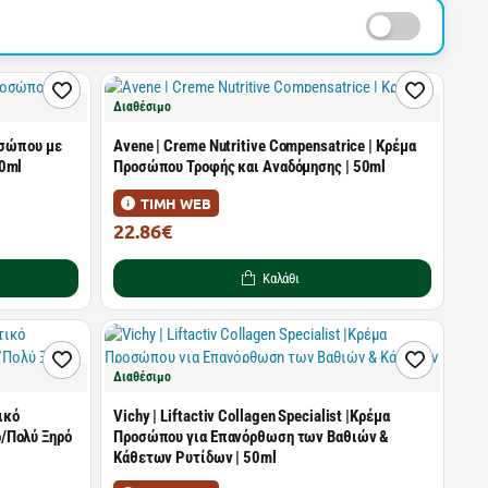
Διαθέσιμο
ροσώπου με
Avene | Creme Nutritive Compensatrice | Κρέμα
30ml
Προσώπου Τροφής και Αναδόμησης | 50ml
ΤΙΜΗ WEB
22.86€
31.31€
Καλάθι
Διαθέσιμο
τικό
Vichy | Liftactiv Collagen Specialist |Κρέμα
/Πολύ Ξηρό
Προσώπου για Eπανόρθωση των Βαθιών &
Κάθετων Ρυτίδων | 50ml