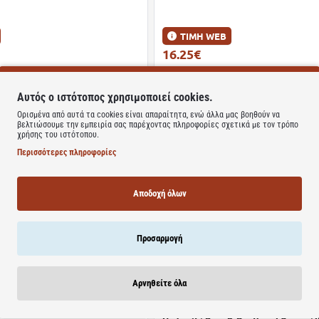
ΤΙΜΗ WEB
16.25€
21.10€
Καλάθι
Καλάθι
Αυτός ο ιστότοπος χρησιμοποιεί cookies.
Ορισμένα από αυτά τα cookies είναι απαραίτητα, ενώ άλλα μας βοηθούν να
βελτιώσουμε την εμπειρία σας παρέχοντας πληροφορίες σχετικά με τον τρόπο
χρήσης του ιστότοπου.
Διαθέσιμο
Περισσότερες πληροφορίες
e Emulsion | Ενυδατική Emulsion
Avene | Hydrance Riche Crème | Ενυδ
 Μεικτό Δέρμα | 40ml
Προσώπου Πλούσιας Υφής | 40ml
Αποδοχή όλων
ΤΙΜΗ WEB
17.99€
24.64€
Προσαρμογή
Καλάθι
Καλάθι
Αρνηθείτε όλα
Διαθέσιμο