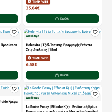
ΤΙΜΗ WEB
35.84€
46.54€
Καλάθι
Διαθέσιμο
μα Προσώπου
Helenvita | Τζέλ Τοπικής Εφαρμογής Ενάντια
Στις Ατέλειες | 15ml
ΤΙΜΗ WEB
6.58€
9.40€
Καλάθι
Διαθέσιμο
Fluide Κρέμα
La Roche Posay | Effaclar K(+) | Ενυδατική Κρέμα
Προσώπου για τη Λιπαρή και Μικτή Επιδερμίδα |