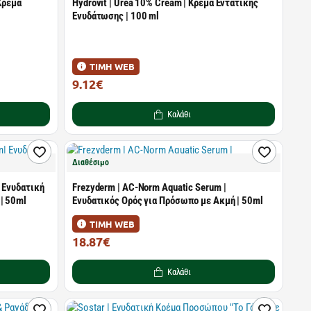
 Κρέμα
Hydrovit | Urea 10% Cream | Κρέμα Εντατικής
Ενυδάτωσης | 100 ml
ΤΙΜΗ WEB
9.12€
12.00€
Καλάθι
Διαθέσιμο
 Ενυδατική
Frezyderm | AC-Norm Aquatic Serum |
| 50ml
Ενυδατικός Ορός για Πρόσωπο με Ακμή | 50ml
ΤΙΜΗ WEB
18.87€
26.95€
Καλάθι