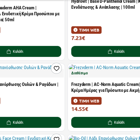
Hydrovit | Base D-Panthenol Cream |
Ενυδάτωσης & Ανάπλασης | 100ml
lpaderm AHA Cream |
 Ενυδατική Κρέμα Προσώπου με
έα| 50ml
ΤΙΜΗ WEB
7.23€
9.51€
Καλάθι
Καλάθι
Διαθέσιμο
 Επανόρθωσης Ουλών & Ραγάδων |
Frezyderm | AC-Norm Aquatic Cream|
Κρέμα Ημέρας για Πρόσωπο με Ακμή 
ΤΙΜΗ WEB
14.55€
20.79€
Καλάθι
Καλάθι