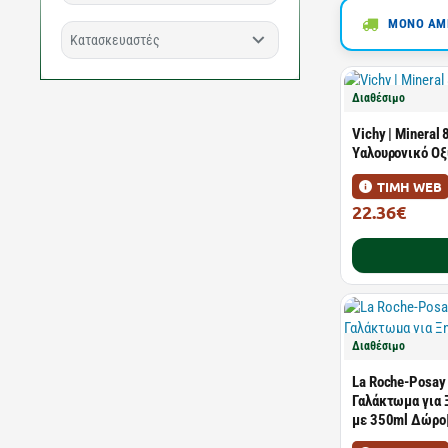
ΜΟΝΟ ΑΜΕ
Κατασκευαστές
Διαθέσιμο
Vichy | Mineral 
Υαλουρονικό Οξ
ΤΙΜΗ WEB
22.36€
29.04€
Διαθέσιμο
La Roche-Posay |
Γαλάκτωμα για 
με 350ml Δώρο