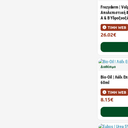
Frezyderm | Vo
Απολεπιστική &
Α & Β Υδροξυοξ
ΤΙΜΗ WEB
26.02€
40.03€
Διαθέσιμο
Bio-Oil | Λάδι
60ml
ΤΙΜΗ WEB
8.15€
12.54€