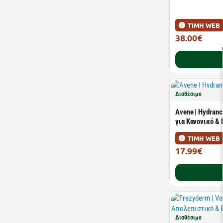
ΤΙΜΗ WEB
38.00€
49.35€
Διαθέσιμο
Avene | Hydranc
για Κανονικό &
ΤΙΜΗ WEB
17.99€
24.64€
Διαθέσιμο