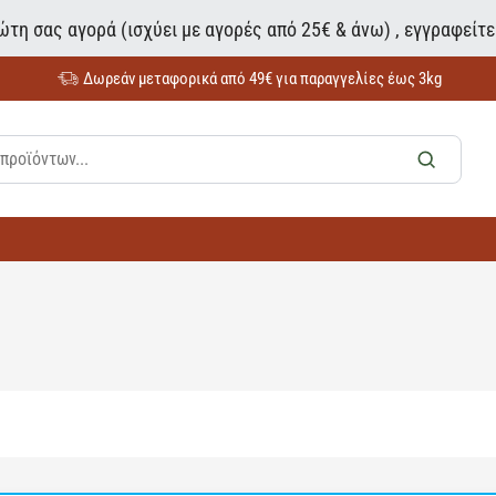
τη σας αγορά (ισχύει με αγορές από 25€ & άνω) , εγγραφείτ
Δωρεάν μεταφορικά από 49€ για παραγγελίες έως 3kg