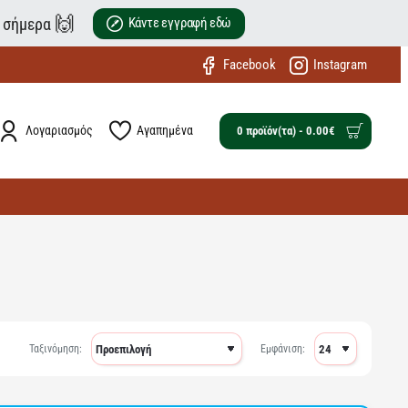
🙌
ε σήμερα
Κάντε εγγραφή εδώ
Facebook
Instagram
Λογαριασμός
Αγαπημένα
0 προϊόν(τα) - 0.00€
Ταξινόμηση:
Εμφάνιση: