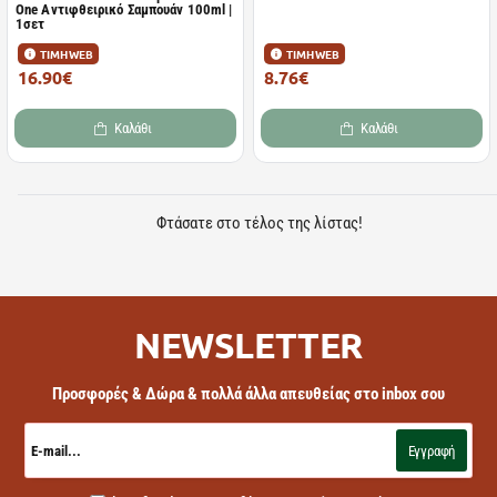
One Αντιφθειρικό Σαμπουάν 100ml |
1σετ
ΤΙΜΗ WEB
ΤΙΜΗ WEB
16.90€
8.76€
23.00€
12.70€
Καλάθι
Καλάθι
Φτάσατε στο τέλος της λίστας!
NEWSLETTER
Προσφορές & Δώρα & πολλά άλλα απευθείας στο inbox σου
E-
mail...
Εγγραφή