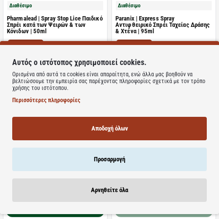
Διαθέσιμο
Διαθέσιμο
Pharmalead | Spray Stop Lice Παιδικό
Paranix | Express Spray
Σπρέι κατά των Ψειρών & των
Αντιφθειρικό Σπρέι Ταχείας Δράσης
Κόνιδων | 50ml
& Χτένα | 95ml
ΤΙΜΗ WEB
ΤΙΜΗ WEB
9.96€
14.95€
15.56€
21.99€
Αυτός ο ιστότοπος χρησιμοποιεί cookies.
Ορισμένα από αυτά τα cookies είναι απαραίτητα, ενώ άλλα μας βοηθούν να
Καλάθι
Καλάθι
βελτιώσουμε την εμπειρία σας παρέχοντας πληροφορίες σχετικά με τον τρόπο
χρήσης του ιστότοπου.
Περισσότερες πληροφορίες
Μη Διαθέσιμο
Αποδοχή όλων
Διαθέσιμο
Pharmasept | Tol Velvet X-Lice
Cologne Kid Care | Παιδική
Paranix | Shampoo Σαμπουάν Αγωγή
Αντιφθειρική Λοσιόν | 100ml
Κατά των Φθειρών του Τριχωτού
Προσαρμογή
της Κεφαλής & των Αυγών | 200ml
ΤΙΜΗ WEB
ΤΙΜΗ WEB
12.23€
6.67€
Αρνηθείτε όλα
17.99€
9.95€
Καλάθι
Καλάθι