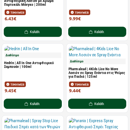
Αντιφθειρική Λοσιόν με Άρωμα
Πορτοκάλι Μάνγκο | 200ml
ΤΙΜΗ WEB
ΤΙΜΗ WEB
6.43€
9.99€
11.90€
18.50€
Καλάθι
Καλάθι
Διαθέσιμο
Διαθέσιμο
Hedrin | All In One Αντιφθειρικό
Σαμπουάν | 100ml
Pharmalead | 4Kids Lice No More
Λοσιόν σε Spray Ενάντια στις Ψείρες
για Παιδιά | 125ml
ΤΙΜΗ WEB
ΤΙΜΗ WEB
9.45€
9.44€
17.50€
14.75€
Καλάθι
Καλάθι