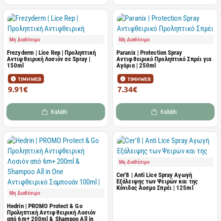
Μη Διαθέσιμο
Μη Διαθέσιμο
Frezyderm | Lice Rep | Προληπτική
Paranix | Protection Spray
Αντιφθειρική Λοσιόν σε Spray |
Αντιφθειρικό Προληπτικό Σπρέι για
150ml
Αγόρια | 250ml
ΤΙΜΗ WEB
ΤΙΜΗ WEB
9.91€
7.34€
15.25€
10.79€
Καλάθι
Καλάθι
Μη Διαθέσιμο
Cer'8 | Anti Lice Spray Αγωγή
Εξάλειψης των Ψειρών και της
Κόνιδας Άοσμο Σπρέι | 125ml
Μη Διαθέσιμο
Hedrin | PROMO Protect & Go
Προληπτική Αντιφθειρική Λοσιόν
από 6m+ 200ml & Shampoo All in