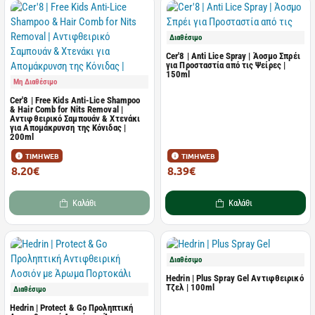
Διαθέσιμο
Cer'8 | Anti Lice Spray | Άοσμο Σπρέι
για Προσταστία από τις Ψείρες |
150ml
Μη Διαθέσιμο
Cer'8 | Free Kids Anti-Lice Shampoo
& Hair Comb for Nits Removal |
Αντιφθειρικό Σαμπουάν & Χτενάκι
για Απομάκρυνση της Κόνιδας |
200ml
ΤΙΜΗ WEB
ΤΙΜΗ WEB
8.20€
8.39€
13.90€
14.50€
Καλάθι
Καλάθι
Διαθέσιμο
Hedrin | Plus Spray Gel Αντιφθειρικό
Τζελ | 100ml
Διαθέσιμο
Hedrin | Protect & Go Προληπτική