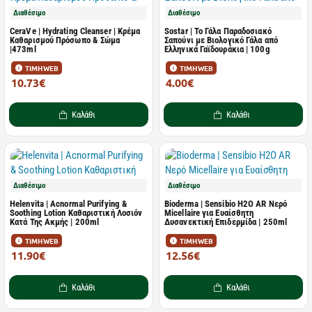
Διαθέσιμο
Διαθέσιμο
CeraVe | Hydrating Cleanser | Κρέμα
Sostar | Το Γάλα Παραδοσιακό
Καθαρισμού Πρόσωπο & Σώμα
Σαπούνι με Βιολογικό Γάλα από
|473ml
Ελληνικά Γαϊδουράκια | 100g
ΤΙΜΗ WEB
ΤΙΜΗ WEB
10.73€
4.00€
14.31€
5.00€
Καλάθι
Καλάθι
Διαθέσιμο
Διαθέσιμο
Helenvita | Acnormal Purifying &
Bioderma | Sensibio H2O AR Νερό
Soothing Lotion Καθαριστική Λοσιόν
Micellaire για Ευαίσθητη
Κατά Της Ακμής | 200ml
Δυσανεκτική Επιδερμίδα | 250ml
ΤΙΜΗ WEB
ΤΙΜΗ WEB
11.90€
12.56€
17.00€
17.95€
Καλάθι
Καλάθι