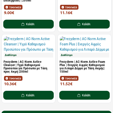
Επιδερμίδες | 200ml
ΤΙΜΗ WEB
ΤΙΜΗ WEB
9.00€
11.16€
12.86€
15.95€
Καλάθι
Καλάθι
Διαθέσιμο
Διαθέσιμο
Frezyderm | AC-Norm Active
Frezyderm | AC-Norm Active Foam
Cleanser | Υγρό Καθαρισμού
Plus | Ενεργός Αφρός Καθαρισμού
Προσώπου γαι Πρόσωπο με Τάση
για Λιπαρό Δέρμα με Τάση Ακμής|
προς Ακμή |200ml
150ml
ΤΙΜΗ WEB
ΤΙΜΗ WEB
10.36€
11.52€
14.80€
16.46€
Καλάθι
Καλάθι