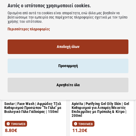
Αυτός ο ιστότοπος χρησιμοποιεί cookies.
Ορισμένα από αυτά τα cookies είναι απαραίτητα, ενώ άλλα μας βοηθούν να
Διαθέσιμο
Διαθέσιμο
βελτιώσουμε την εμπειρία σας παρέχοντας πληροφορίες σχετικά με τον τρόπο
χρήσης του ιστότοπου.
Eubos | Solid Red | Στερεή Πλάκα
Eubos | Washing Emulsion Blue | Υγρό
Πλυσίματος με Άρωμα | 125gr
Καθαρισμού Προσώπου-Σώματος |
Περισσότερες πληροφορίες
400ml
ΤΙΜΗ WEB
ΤΙΜΗ WEB
4.38€
9.20€
Αποδοχή όλων
6.00€
12.60€
Καλάθι
Καλάθι
Προσαρμογή
Αρνηθείτε όλα
Διαθέσιμο
Διαθέσιμο
Sostar | Face Wash | Αφρώδες Τζελ
Apivita | Purifying Gel Oily Skin | Gel
Kαθαρισμού Προσώπου "Το Γάλα" με
Καθαρισμού για Λιπαρές/Μεικτές
Βιολογικό Γάλα Γαϊδούρας | 150ml
Επιδερμίδες με Πρόπολη & Κίτρο |
200ml
ΤΙΜΗ WEB
ΤΙΜΗ WEB
8.80€
11.20€
11.00€
17.50€