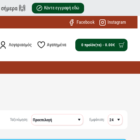
🙌
ε σήμερα
Κάντε εγγραφή εδώ
Facebook
Instagram
Λογαριασμός
Αγαπημένα
0 προϊόν(τα) - 0.00€
Ταξινόμηση:
Εμφάνιση: