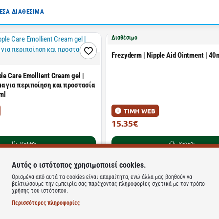
ΣΑ ΔΙΑΘΕΣΙΜΑ
Διαθέσιμο
Frezyderm | Nipple Aid Ointment | 40
le Care Emollient Cream gel |
α για περιποίηση και προστασία
ml
ΤΙΜΗ WEB
15.35€
21.93€
Καλάθι
Καλάθι
Αυτός ο ιστότοπος χρησιμοποιεί cookies.
Ορισμένα από αυτά τα cookies είναι απαραίτητα, ενώ άλλα μας βοηθούν να
βελτιώσουμε την εμπειρία σας παρέχοντας πληροφορίες σχετικά με τον τρόπο
Μη Διαθέσιμο
χρήσης του ιστότοπου.
Θηλής Medium με Θήκη
Περισσότερες πληροφορίες
2τμχ
A-derma | Dermalibour Cica-Cream
Επανορθωτική Κρέμα για Ευαίσθητο 