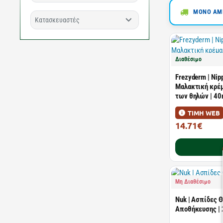
ΜΟΝΟ ΑΜΕ
Κατασκευαστές
Διαθέσιμο
Frezyderm | Nipp
Μαλακτική κρέμ
των θηλών | 40
ΤΙΜΗ WEB
14.71€
21.02€
Μη Διαθέσιμο
Nuk | Ασπίδες 
Αποθήκευσης | 