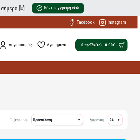
🙌
ε σήμερα
Κάντε εγγραφή εδώ
Facebook
Instagram
Λογαριασμός
Αγαπημένα
0 προϊόν(τα) - 0.00€
Ταξινόμηση:
Εμφάνιση: