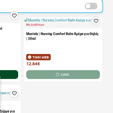
Μη Διαθέσιμο
ml
Mustela | Nursing Comfort Balm Κρέμα για Θηλές
| 30ml
ΤΙΜΗ WEB
12.84€
19.45€
Καλάθι
Δέρμα για