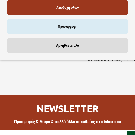
Πρόσωπο & Σώμα | 50ml
Αποδοχή όλων
ΤΙΜΗ WEB
9.83€
13.11€
Προσαρμογή
Καλάθι
Καλάθι
Αρνηθείτε όλα
Φτάσατε στο τέλος της λί
NEWSLETTER
Προσφορές & Δώρα & πολλά άλλα απευθείας στο inbox σου