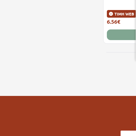
ΤΙΜΗ WEB
6.56€
7.45€
E-