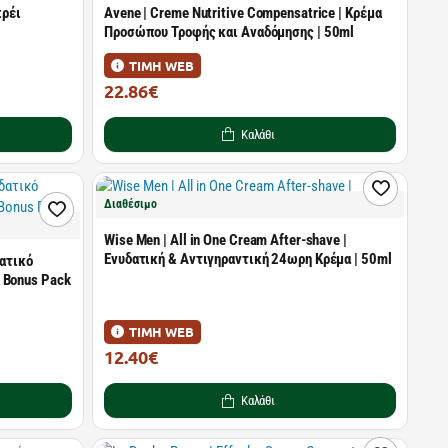
πρέι
Avene | Creme Nutritive Compensatrice | Κρέμα
Προσώπου Τροφής και Αναδόμησης | 50ml
ΤΙΜΗ WEB
22.86€
31.31€
Καλάθι
Διαθέσιμο
Wise Men | All in One Cream After-shave |
Ενυδατική & Αντιγηραντική 24ωρη Κρέμα | 50ml
δατικό
 Bonus Pack
ΤΙΜΗ WEB
12.40€
18.50€
Καλάθι