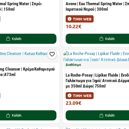
rmal Spring Water | Σπρέι
Avene | Eau Thermal Spring Water | Σ
 | 150ml
Ιαματικού Νερού | 300ml
ΤΙΜΗ WEB
10.22€
14.00€
Καλάθι
Καλάθι
Διαθέσιμο
ing Cleanser | Κρέμα Καθαρισμού
α |473ml
La Roche-Posay | Lipikar Fluide | Ενυ
Γαλάκτωμα για Ξηρό/ Ατοπικό Δέρμα
με 350ml Δώρο| 750ml
ΤΙΜΗ WEB
23.09€
29.99€
Καλάθι
Καλάθι