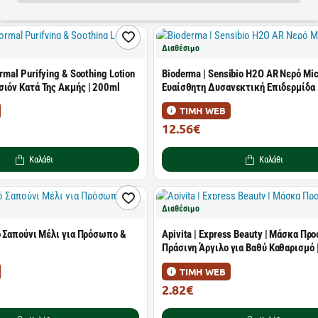
Διαθέσιμο
rmal Purifying & Soothing Lotion
Bioderma | Sensibio H2O AR Νερό Mice
σιόν Κατά Της Ακμής | 200ml
Ευαίσθητη Δυσανεκτική Επιδερμίδα 
ΤΙΜΗ WEB
12.56€
17.95€
Καλάθι
Καλάθι
Διαθέσιμο
ό Σαπούνι Μέλι για Πρόσωπο &
Apivita | Express Beauty | Μάσκα Π
Πράσινη Άργιλο για Βαθύ Καθαρισμό 
ΤΙΜΗ WEB
2.82€
4.40€