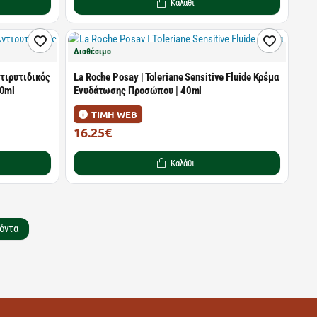
Καλάθι
Διαθέσιμο
ντιρυτιδικός
La Roche Posay | Toleriane Sensitive Fluide Κρέμα
30ml
Ενυδάτωσης Προσώπου | 40ml
ΤΙΜΗ WEB
16.25€
21.10€
Καλάθι
όντα