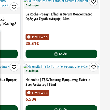
Διαθέσιμο
La Roche-Posay | Effaclar Serum Concentrated
Ορός για Σημάδια Ακμής | 30ml
τικό
/Πολύ Ξηρό
ΤΙΜΗ WEB
28.31€
36.76€
Καλάθι
Διαθέσιμο
ρέμα Ημέρας
Helenvita | Τζέλ Τοπικής Εφαρμογής Ενάντια
Στις Ατέλειες | 15ml
ΤΙΜΗ WEB
6.58€
9.40€
Καλάθι