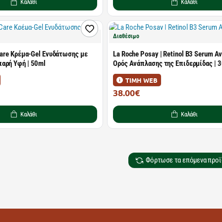
Καλάθι
Καλάθι
Διαθέσιμο
 Care Κρέμα-Gel Ενυδάτωσης με
La Roche Posay | Retinol B3 Serum Α
αρή Υφή | 50ml
Ορός Ανάπλασης της Επιδερμίδας | 
ΤΙΜΗ WEB
38.00€
49.35€
Καλάθι
Καλάθι
Φόρτωσε τα επόμενα προϊ