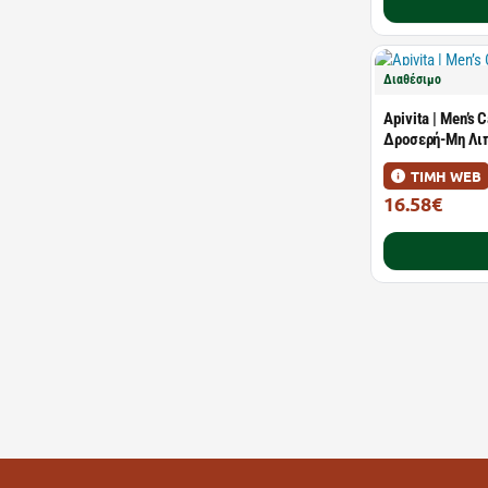
Διαθέσιμο
Apivita | Men’s
Δροσερή-Μη Λιπ
ΤΙΜΗ WEB
16.58€
25.90€