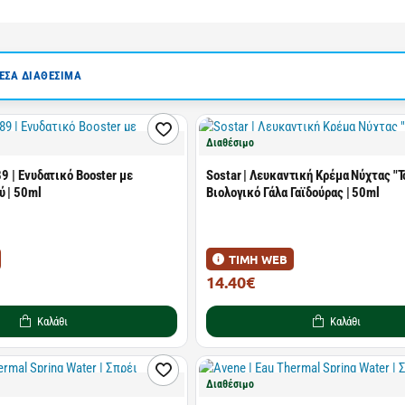
ΣΑ ΔΙΑΘΕΣΙΜΑ
Διαθέσιμο
89 | Ενυδατικό Booster με
Sostar | Λευκαντική Κρέμα Νύχτας "Τ
ύ | 50ml
Βιολογικό Γάλα Γαϊδούρας | 50ml
ΤΙΜΗ WEB
14.40€
18.00€
Καλάθι
Καλάθι
Διαθέσιμο