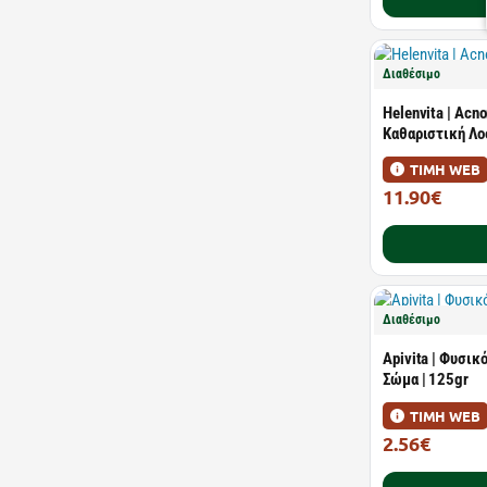
Διαθέσιμο
Helenvita | Acno
Καθαριστική Λο
ΤΙΜΗ WEB
11.90€
17.00€
Διαθέσιμο
Apivita | Φυσικ
Σώμα | 125gr
ΤΙΜΗ WEB
2.56€
4.00€