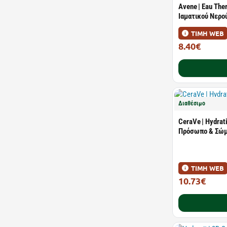
Avene | Eau The
Ιαματικού Νερού
ΤΙΜΗ WEB
8.40€
11.50€
Διαθέσιμο
CeraVe | Hydrat
Πρόσωπο & Σώμ
ΤΙΜΗ WEB
10.73€
14.31€