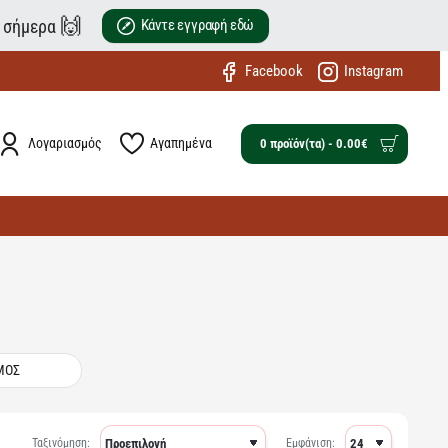
🙌
ε σήμερα
Κάντε εγγραφή εδώ
Facebook
Instagram
Λογαριασμός
Αγαπημένα
0 προϊόν(τα) - 0.00€
ΜΟΣ
Ταξινόμηση:
Εμφάνιση: