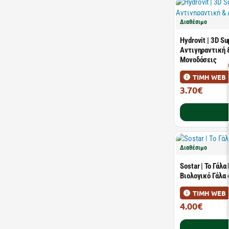
Διαθέσιμο
Hydrovit | 3D Su
Αντιγηραντική &
Μονοδόσεις
ΤΙΜΗ WEB
3.70€
4.95€
Διαθέσιμο
Sostar | Το Γάλ
Βιολογικό Γάλα 
ΤΙΜΗ WEB
4.00€
5.00€