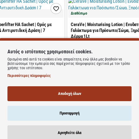
Διαθέσιμο
perlifter HA Sachet | Ορός με
CeraVe | Moisturising Lotion | Ενυδα
 Αντιρυτιδική Δράση | 7
Γαλάκτωμα για Πρόσωπο/Σώμα, Ξηρό
Δέρμα 1Lt
ΤΙΜΗ WEB
Αυτός ο ιστότοπος χρησιμοποιεί cookies.
24.00€
32.00€
Ορισμένα από αυτά τα cookies είναι απαραίτητα, ενώ άλλα μας βοηθούν να
βελτιώσουμε την εμπειρία σας παρέχοντας πληροφορίες σχετικά με τον τρόπο
χρήσης του ιστότοπου.
Καλάθι
Καλάθι
Περισσότερες πληροφορίες
Διαθέσιμο
Αποδοχή όλων
α Παραδοσιακό Σαπούνι με
Sostar | Canabisoil Αντιγηραντική Κ
από Ελληνικά Γαϊδουράκια | 100g
| 50ml
Προσαρμογή
ΤΙΜΗ WEB
12.00€
15.00€
Αρνηθείτε όλα
Καλάθι
Καλάθι