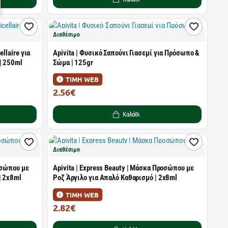
Διαθέσιμο
llaire για
Apivita | Φυσικό Σαπούνι Γιασεμί για Πρόσωπο &
| 250ml
Σώμα | 125gr
ΤΙΜΗ WEB
2.56€
4.00€
Καλάθι
Διαθέσιμο
ροσώπου με
Apivita | Express Beauty | Μάσκα Προσώπου με
| 2x8ml
Ροζ Άργιλο για Απαλό Καθαρισμό | 2x8ml
ΤΙΜΗ WEB
2.82€
4.40€