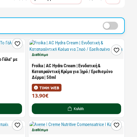
Διαθέσιμο
ο Γάλα" με
Froika | AC Hydra Cream | Ενυδατική &
Καταπραϋντική Κρέμα για Ξηρό / Ερεθισμένο
Δέρμα | 50ml
ΤΙΜΗ WEB
13.90€
25.74€
Καλάθι
Διαθέσιμο