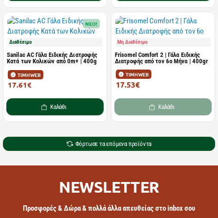
NEO!
Διαθέσιμο
Μη Διαθέσιμο
Sanilac AC Γάλα Ειδικής Διατροφής
Frisomel Comfort 2 | Γάλα Ειδικής
Κατά των Κολικών από 0m+ | 400g
Διατροφής από τον 6ο Μήνα | 400gr
ΤΙΜΗ WEB
ΤΙΜΗ WEB
17.53€
17.61€
19.48€
Καλάθι
Καλάθι
Φόρτωσε τα επόμενα προϊόντα
NEWSLETTER
Προσφορές & Δώρα & πολλά άλλα απευθείας στο inbox σου