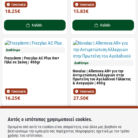
ΤΙΜΗ WEB
ΤΙΜΗ WEB
18.25€
15.83€
19.62€
17.79€
Καλάθι
Καλάθι
Διαθέσιμο
Frezyderm | Frezylac AC Plus 0m+
Γάλα σε Σκόνη | 400gr
Διαθέσιμο
Novalac | Allernova AR+ για την
Αντιμετώπιση Αλλεργιών στην
Πρωτεΐνη του Αγελαδινού Γάλακτος
& Αναγωγών | 400g
ΤΙΜΗ WEB
ΤΙΜΗ WEB
16.25€
27.50€
18.06€
28.32€
Καλάθι
Καλάθι
Αυτός ο ιστότοπος χρησιμοποιεί cookies.
Ορισμένα από αυτά τα cookies είναι απαραίτητα, ενώ άλλα μας βοηθούν να
βελτιώσουμε την εμπειρία σας παρέχοντας πληροφορίες σχετικά με τον τρόπο
χρήσης του ιστότοπου.
Διαθέσιμο