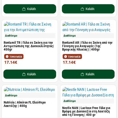
Καλάθι
Καλάθι
Διαθέσιμο
Διαθέσιμο
Rontamil TR | Γάλα σε Σκόνη για την
Rontamil AR | Γάλα σε Σκόνη από την
Αντιμετώπιση της Δυσκοιλιότητας|
Γέννηση για Αναγωγές (1ης
400gr
Βρεφικής Ηλικίας) | 400gr
ΤΙΜΗ WEB
ΤΙΜΗ WEB
17.14€
17.14€
20.17€
20.17€
Καλάθι
Καλάθι
Διαθέσιμο
Διαθέσιμο
Νutricia | Almiron FL Ελεύθερο
Λακτόζης | 400g
Nestle NAN | Lactose Free Γάλα για
Βρέφη με Δυσανεξία στη Λακτόζη
από τη Γέννηση | 400 gr