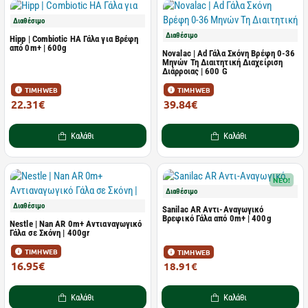
Διαθέσιμο
Διαθέσιμο
Hipp | Combiotic HA Γάλα για Βρέφη
από 0m+ | 600g
Novalac | Ad Γάλα Σκόνη Βρέφη 0-36
Μηνών Τη Διαιτητική Διαχείριση
Διάρροιας | 600 G
ΤΙΜΗ WEB
ΤΙΜΗ WEB
22.31€
39.84€
26.25€
43.78€
Καλάθι
Καλάθι
NEO!
Διαθέσιμο
Διαθέσιμο
Sanilac AR Αντι-Αναγωγικό
Βρεφικό Γάλα από 0m+ | 400g
Nestle | Nan AR 0m+ Αντιαναγωγικό
Γάλα σε Σκόνη | 400gr
ΤΙΜΗ WEB
ΤΙΜΗ WEB
16.95€
18.91€
19.04€
Καλάθι
Καλάθι