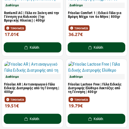
Διαθέσιμο
Διαθέσιμο
Rontamil AC | Γάλα σε Σκόνη από την
Frisolac Comfort 1 | Ειδικό Γάλα για
Γέννηση για Κολικούς (1ης
Βρέφη Μέχρι τον 6ο Μήνα | 800gr
Βρεφικής Ηλικίας) | 400gr
ΤΙΜΗ WEB
ΤΙΜΗ WEB
17.01€
36.27€
20.01€
40.30€
Καλάθι
Καλάθι
Διαθέσιμο
Διαθέσιμο
Frisolac AR | Αντιαναγωγικό Γάλα
Frisolac Lactose Free | Γάλα Ειδικής
Ειδικής Διατροφής από τη Γέννηση |
Διατροφής Ελύθερο Λακτόζης από
400gr
τη Γέννηση | 400gr
ΤΙΜΗ WEB
ΤΙΜΗ WEB
19.51€
19.79€
21.68€
21.99€
Καλάθι
Καλάθι