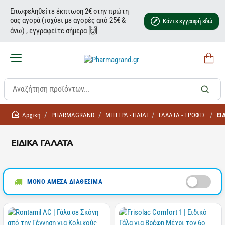
Επωφεληθείτε έκπτωση 2€ στην πρώτη
σας αγορά (ισχύει με αγορές από 25€ &
Κάντε εγγραφή εδώ
🙌
άνω) , εγγραφείτε σήμερα
home
PHARMAGRAND
ΜΗΤΕΡΑ - ΠΑΙΔΙ
ΓΑΛΑΤΑ - ΤΡΟΦΕΣ
ΕΙ
ΕΙΔΙΚΑ ΓΑΛΑΤΑ
ΜΟΝΟ ΑΜΕΣΑ ΔΙΑΘΕΣΙΜΑ