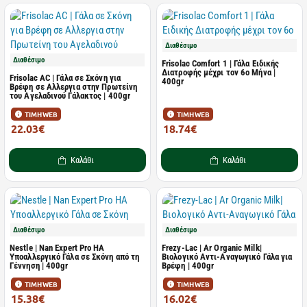
Διαθέσιμο
Διαθέσιμο
Frisolac Comfort 1 | Γάλα Ειδικής
Διατροφής μέχρι τον 6ο Μήνα |
Frisolac AC | Γάλα σε Σκόνη για
400gr
Βρέφη σε Αλλεργια στην Πρωτείνη
του Αγελαδινού Γάλακτος | 400gr
ΤΙΜΗ WEB
ΤΙΜΗ WEB
22.03€
18.74€
24.48€
20.82€
Καλάθι
Καλάθι
Διαθέσιμο
Διαθέσιμο
Nestle | Nan Expert Pro HA
Frezy-Lac | Ar Οrganic Μilk|
Υποαλλεργικό Γάλα σε Σκόνη από τη
Βιολογικό Αντι-Αναγωγικό Γάλα για
Γέννηση | 400gr
Βρέφη | 400gr
ΤΙΜΗ WEB
ΤΙΜΗ WEB
15.38€
16.02€
17.28€
17.80€