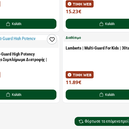
ΤΙΜΗ WEB
15.23€
21.76€
Καλάθι
Καλάθι
Διαθέσιμο
Lamberts | Multi-Guard For Kids | 30t
i-Guard High Potency
ο Συμπλήρωμα Διατροφής |
ΤΙΜΗ WEB
11.89€
16.98€
Καλάθι
Καλάθι
Φόρτωσε τα επόμενα προϊ