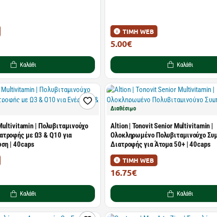
ΤΙΜΗ WEB
5.00€
8.20€
Καλάθι
Καλάθι
Διαθέσιμο
 Multivitamin | Πολυβιταμινούχο
Altion | Tonovit Senior Multivitamin |
τροφής με Ω3 & Q10 για
Ολοκληρωμένο Πολυβιταμινούχο Σ
ωση | 40caps
Διατροφής για Άτομα 50+ | 40caps
ΤΙΜΗ WEB
16.75€
27.91€
Καλάθι
Καλάθι