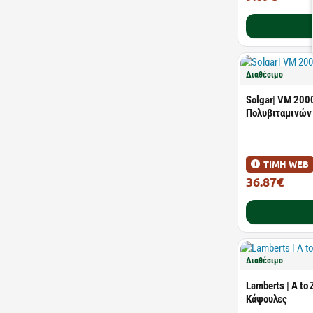
Διαθέσιμο
Solgar| VM 200
Πολυβιταμινών 
ΤΙΜΗ WEB
36.87€
51.93€
Διαθέσιμο
Lamberts | A to
Kάψουλες