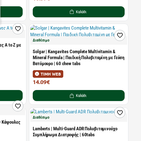
Καλάθι
Διαθέσιμο
ες Α to Z με
Solgar | Kangavites Complete Multivitamin &
Mineral Formula | Παιδική Πολυβιταμίνη με Γεύση
Βατόμουρο | 60 chew tabs
ΤΙΜΗ WEB
14.09€
19.84€
Καλάθι
Διαθέσιμο
60 Κάψουλες
Lamberts | Multi-Guard ADR Πολυβιταμινούχο
Συμπλήρωμα Διατροφής | 60tabs