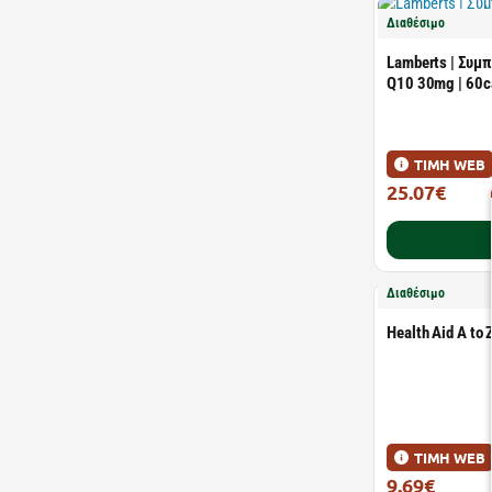
Διαθέσιμο
Lamberts | Συμ
Q10 30mg | 60c
ΤΙΜΗ WEB
25.07€
35.81€
Διαθέσιμο
Health Aid A to 
ΤΙΜΗ WEB
9.69€
15.50€