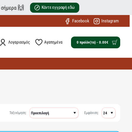
🙌
ε σήμερα
Κάντε εγγραφή εδώ
Facebook
Instagram
Λογαριασμός
Αγαπημένα
0 προϊόν(τα) - 0.00€
Ταξινόμηση:
Εμφάνιση: