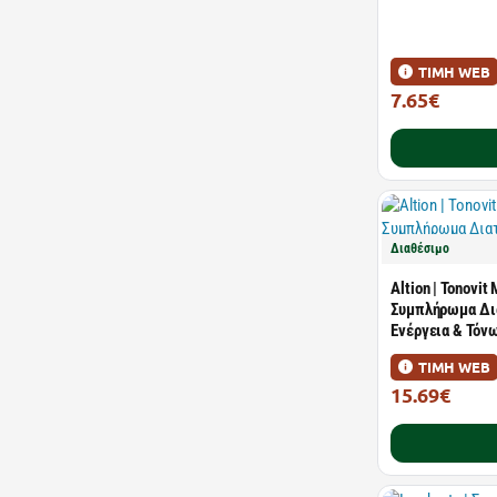
ΤΙΜΗ WEB
7.65€
12.54€
Διαθέσιμο
Altion | Tonovit
Συμπλήρωμα Δια
Ενέργεια & Τόν
ΤΙΜΗ WEB
15.69€
25.90€