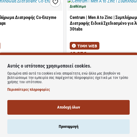
Διαθέσιμο
πλήρωμα Διατροφής Co-Enzyme
Centrum | Men A to Zinc | Συμπλήρω
aps
Διατροφής Ειδικά Σχεδιασμένο για Ά
30tabs
ΤΙΜΗ WEB
13.27€
19.51€
Αυτός ο ιστότοπος χρησιμοποιεί cookies.
Καλάθι
Καλάθι
Ορισμένα από αυτά τα cookies είναι απαραίτητα, ενώ άλλα μας βοηθούν να
βελτιώσουμε την εμπειρία σας παρέχοντας πληροφορίες σχετικά με τον τρόπο
χρήσης του ιστότοπου.
Διαθέσιμο
Περισσότερες πληροφορίες
Z Multivit 30tabs
Solgar| VM 2000 | Συμπλήρωμα Δια
Πολυβιταμινών | 60tabs
Αποδοχή όλων
Προσαρμογή
ΤΙΜΗ WEB
27.07€
38.13€