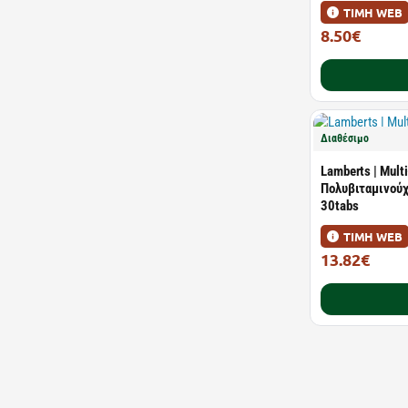
ΤΙΜΗ WEB
8.50€
12.14€
Διαθέσιμο
Lamberts | Mult
Πολυβιταμινούχ
30tabs
ΤΙΜΗ WEB
13.82€
19.75€