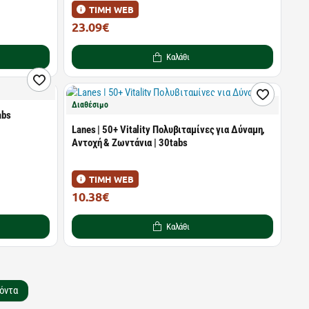
ΤΙΜΗ WEB
23.09€
32.98€
Καλάθι
Διαθέσιμο
abs
Lanes | 50+ Vitality Πολυβιταμίνες για Δύναμη,
Αντοχή & Ζωντάνια | 30tabs
ΤΙΜΗ WEB
10.38€
17.01€
Καλάθι
όντα