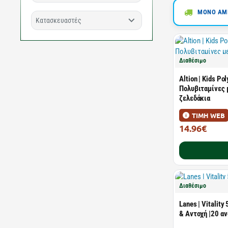
ΜΟΝΟ ΑΜΕ
Κατασκευαστές
Διαθέσιμο
Altion | Kids Po
Πολυβιταμίνες μ
ζελεδάκια
ΤΙΜΗ WEB
14.96€
24.94€
Διαθέσιμο
Lanes | Vitalit
& Αντοχή |20 α