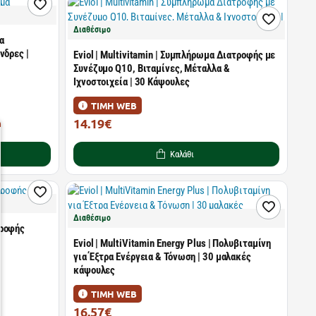
Διαθέσιμο
μα
νδρες |
Eviol | Multivitamin | Συμπλήρωμα Διατροφής με
Συνέζυμο Q10, Βιταμίνες, Μέταλλα &
Ιχνοστοιχεία | 30 Κάψουλες
ΤΙΜΗ WEB
14.19€
16.70€
Καλάθι
Διαθέσιμο
τροφής
Eviol | MultiVitamin Energy Plus | Πολυβιταμίνη
για Έξτρα Ενέργεια & Τόνωση | 30 μαλακές
κάψουλες
ΤΙΜΗ WEB
16.57€
19.50€