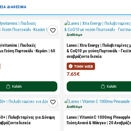
ΣΑ ΔΙΑΘΕΣΙΜΑ
Διαθέσιμο
lyivitamins | Παιδικές
Lanes | Xtra Energy | Πολυβιταμίνες
ε Γεύση Πορτοκάλι -Κεράσι | 60
& CoQ10 με γεύση Πορτοκάλι - Γκεϊπ
αναβράζοντα δισκία
ΤΙΜΗ WEB
7.65€
12.54€
Καλάθι
Καλάθι
Διαθέσιμο
y 50+ | Πολυβιταμίνες για Δύναμη
Lanes | Vitamin C 1000mg Pineapple 
ναβράζοντα δισκία
Γεύση Ανανά & Μάνγκο | 20 Αναβράζο