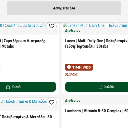
Αρνηθείτε όλα
Καλάθι
Καλάθι
Διαθέσιμο
0 | Συμπλήρωμα Διατροφής
Lanes | Multi Daily One | Πολυβιταμίν
| 90tabs
Γεύση Πορτοκάλι | 30tabs
ΤΙΜΗ WEB
8.24€
13.50€
Καλάθι
Καλάθι
Διαθέσιμο
Lamberts | Vitamin B-50 Complex | 
 Z Πολυβιταμίνη & Μέταλλα | 30