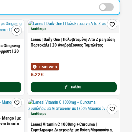
Διαθέσιμο
Lanes | Daily One | Πολυβιταμίνη A to Z με γεύση
Πορτοκάλι | 20 Αναβράζουσες Ταμπλέτες
 με Gingseng
φρουτ | 20
ΤΙΜΗ WEB
6.22€
10.19€
Καλάθι
Διαθέσιμο
- Mango | με
ντα δισκία
Lanes| Vitamin C 1000mg + Curcuma |
Συμπλήρωμα Διατροφής με Γεύση Μαρακούγια,