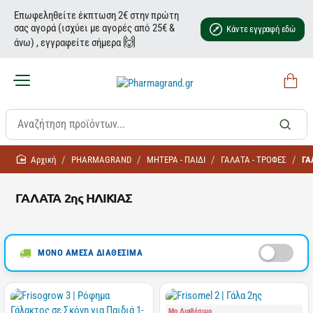
Επωφεληθείτε έκπτωση 2€ στην πρώτη
σας αγορά (ισχύει με αγορές από 25€ &
Κάντε εγγραφή εδώ
🙌
άνω) , εγγραφείτε σήμερα
home
PHARMAGRAND
ΜΗΤΕΡΑ - ΠΑΙΔΙ
ΓΑΛΑΤΑ - ΤΡΟΦΕΣ
ΓΑ
ΓΑΛΑΤΑ 2ης ΗΛΙΚΙΑΣ
ΜΟΝΟ ΑΜΕΣΑ ΔΙΑΘΕΣΙΜΑ
Μη Διαθέσιμο