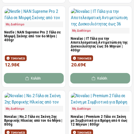
Μη Διαθέσιμο
Μη Διαθέσιμο
Nestle | NAN Supreme Pro 2 Γάλα σε
Μορφή Σκόνης από τον 6ο Μήνα |
Novalac | IT Γάλα για την
400gr
Αποτελεσματική Αντιμετώπιση της
Δυσκοιλιότητας έως 36 Μηνών |
400gr
ΤΙΜΗ WEB
ΤΙΜΗ WEB
12.98€
20.69€
14.58€
22.74€
Καλάθι
Καλάθι
Μη Διαθέσιμο
Μη Διαθέσιμο
Novalac | No.2 Γάλα σε Σκόνη 2ης
Novalac | Premium 2 Γάλα σε Σκόνη
Βρεφικής Ηλικίας από τον 6ο Μήνα |
με Συμβιοτικά για Βρέφη από 6 έως
800g
12 Μηνών | 800gr
ΤΙΜΗ WEB
ΤΙΜΗ WEB