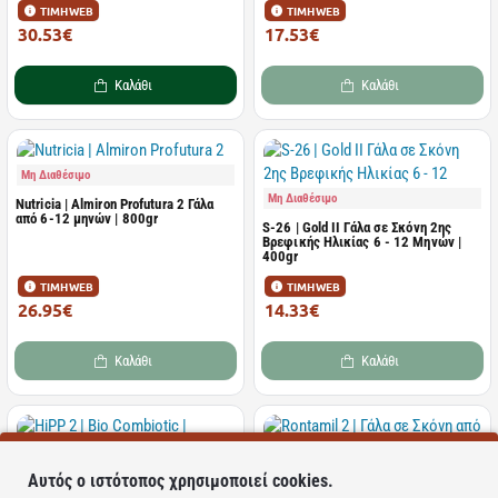
ΤΙΜΗ WEB
ΤΙΜΗ WEB
30.53€
17.53€
32.14€
19.48€
Καλάθι
Καλάθι
Μη Διαθέσιμο
Μη Διαθέσιμο
Nutricia | Almiron Profutura 2 Γάλα
από 6-12 μηνών | 800gr
S-26 | Gold II Γάλα σε Σκόνη 2ης
Βρεφικής Ηλικίας 6 - 12 Μηνών |
400gr
ΤΙΜΗ WEB
ΤΙΜΗ WEB
26.95€
14.33€
30.63€
13.79€
Καλάθι
Καλάθι
Μη Διαθέσιμο
Αυτός ο ιστότοπος χρησιμοποιεί cookies.
Μη Διαθέσιμο