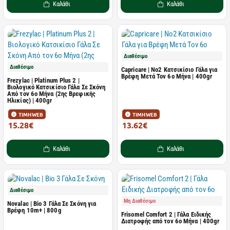
Καλάθι
Καλάθι
Διαθέσιμο
Διαθέσιμο
Capricare | No2 Κατσικίσιο Γάλα για
Βρέφη Μετά Τον 6ο Μήνα | 400gr
Frezylac | Platinum Plus 2 |
Βιολογικό Κατσικίσιο Γάλα Σε Σκόνη
Από τον 6ο Μήνα (2ης Βρεφικής
Ηλικίας) | 400gr
ΤΙΜΗ WEB
ΤΙΜΗ WEB
15.28€
13.62€
16.98€
14.19€
Καλάθι
Καλάθι
Διαθέσιμο
Μη Διαθέσιμο
Novalac | Bio 3 Γάλα Σε Σκόνη για
Βρέφη 10m+ | 800g
Frisomel Comfort 2 | Γάλα Ειδικής
Διατροφής από τον 6ο Μήνα | 400gr