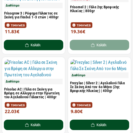
Διαθέσιμο
Frisomel 2 | Γάλα 2ης Βρεφικής
Ηλικίας | 800gr
Frisogrow 3 | Ρόφημα Γάλακτος σε
Σκόνη για Παιδιά 1-3 ετών | 400gr
ΤΙΜΗ WEB
ΤΙΜΗ WEB
11.83€
19.36€
13.14€
21.51€
Καλάθι
Καλάθι
Διαθέσιμο
Διαθέσιμο
Frezylac | Silver 2 | Αγελαδινό Γάλα
Σε Σκόνη Από τον 6ο Μήνα (2ης
Frisolac AC | Γάλα σε Σκόνη για
Βρεφικής Ηλικίας) | 400gr
Βρέφη σε Αλλεργια στην Πρωτείνη
του Αγελαδινού Γάλακτος | 400gr
ΤΙΜΗ WEB
ΤΙΜΗ WEB
22.03€
9.80€
24.48€
10.89€
Καλάθι
Καλάθι