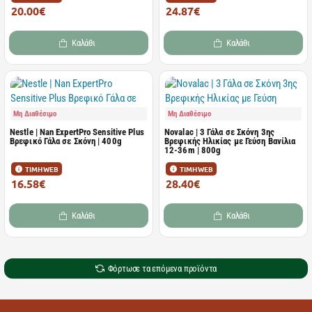
20.00€
24.87€
21.05€
26.18€
Καλάθι
Καλάθι
Μη Διαθέσιμο
Μη Διαθέσιμο
Nestle | Nan ExpertPro Sensitive Plus
Novalac | 3 Γάλα σε Σκόνη 3ης
Βρεφικό Γάλα σε Σκόνη | 400g
Βρεφικής Ηλικίας με Γεύση Βανίλια
12-36m | 800g
ΤΙΜΗ WEB
ΤΙΜΗ WEB
16.58€
28.40€
18.63€
29.89€
Καλάθι
Καλάθι
Φόρτωσε τα επόμενα προϊόντα