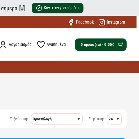
🙌
ε σήμερα
Κάντε εγγραφή εδώ
Facebook
Instagram
Λογαριασμός
Αγαπημένα
0 προϊόν(τα) - 0.00€
Ταξινόμηση:
Εμφάνιση: