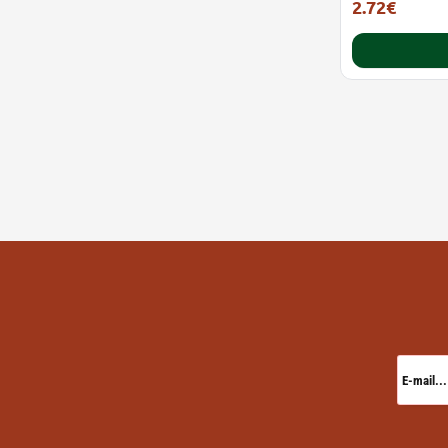
2.72€
2.99€
E-
mail...