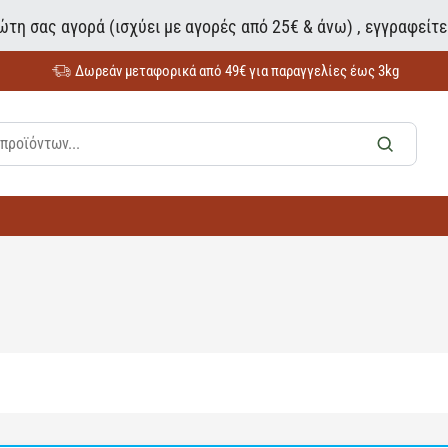
τη σας αγορά (ισχύει με αγορές από 25€ & άνω) , εγγραφείτ
Δωρεάν μεταφορικά από 49€ για παραγγελίες έως 3kg