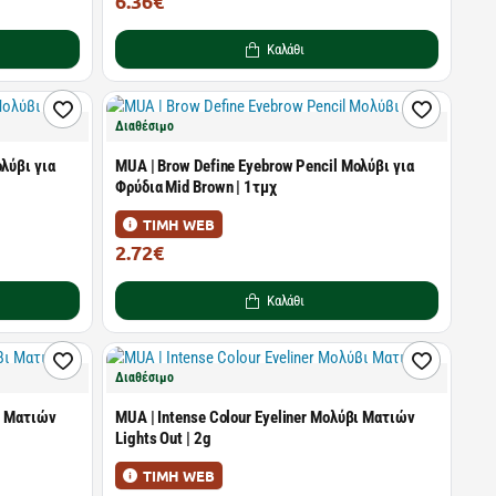
6.36€
6.99€
Καλάθι
Διαθέσιμο
λύβι για
MUA | Brow Define Eyebrow Pencil Μολύβι για
Φρύδια Mid Brown | 1τμχ
ΤΙΜΗ WEB
2.72€
2.99€
Καλάθι
Διαθέσιμο
βι Ματιών
MUA | Intense Colour Eyeliner Μολύβι Ματιών
Lights Out | 2g
ΤΙΜΗ WEB