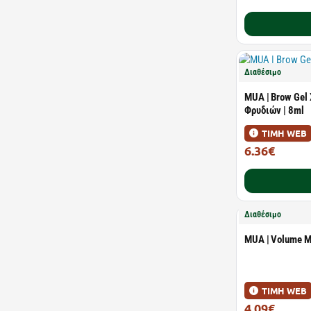
Διαθέσιμο
MUA | Brow Gel 
Φρυδιών | 8ml
ΤΙΜΗ WEB
6.36€
6.99€
Διαθέσιμο
MUA | Volume M
ΤΙΜΗ WEB
4.09€
4.49€