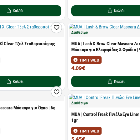
Καλάθι
Καλάθι
Διαθέσιμο
Xl Clear Τζελ Σταθεροποίησης
MUA | Lash & Brow Clear Mascara Δ
Μάσκαρα για Βλεφαρίδες & Φρύδια | 
ΤΙΜΗ WEB
4.09€
4.49€
Καλάθι
Καλάθι
Διαθέσιμο
ascara Μάσκαρα για Όγκο | 6g
MUA | Control Freak Πινέλο Eye Liner 
1gr
ΤΙΜΗ WEB
5.45€
5.99€