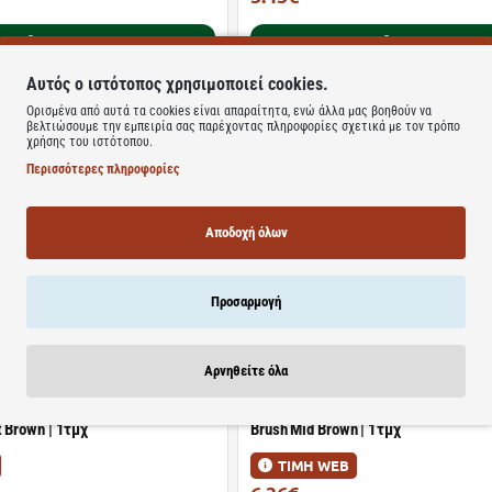
Καλάθι
Καλάθι
Αυτός ο ιστότοπος χρησιμοποιεί cookies.
Ορισμένα από αυτά τα cookies είναι απαραίτητα, ενώ άλλα μας βοηθούν να
Διαθέσιμο
βελτιώσουμε την εμπειρία σας παρέχοντας πληροφορίες σχετικά με τον τρόπο
χρήσης του ιστότοπου.
t Felt Liner Στυλό Eye Liner |
MUA | Brow Define Micro Eyebrow Pe
Περισσότερες πληροφορίες
για Φρύδια Dark Brown | 1τμχ
ΤΙΜΗ WEB
Αποδοχή όλων
5.00€
5.49€
Καλάθι
Καλάθι
Προσαρμογή
Διαθέσιμο
Αρνηθείτε όλα
ne Micro Eyebrow Pencil Μολύβι
MUA | Brow Define Eyebrow Pencil Wi
t Brown | 1τμχ
Brush Mid Brown | 1τμχ
ΤΙΜΗ WEB