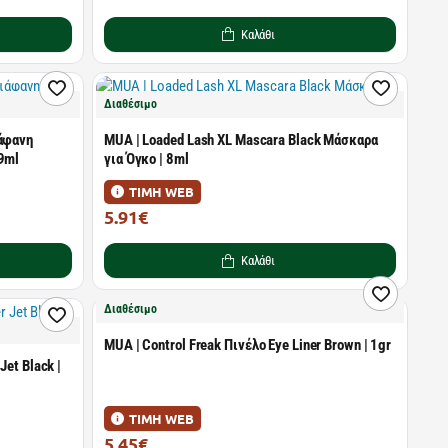
Καλάθι
Διαθέσιμο
ιάφανη
MUA | Loaded Lash XL Mascara Black Μάσκαρα
9ml
για Όγκο | 8ml
ΤΙΜΗ WEB
5.91€
6.49€
Καλάθι
Διαθέσιμο
MUA | Control Freak Πινέλο Eye Liner Brown | 1gr
Jet Black |
ΤΙΜΗ WEB
5.45€
5.99€