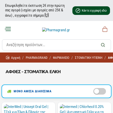
Επωφεληθείτε έκπτωση 2€ στην πρώτη
σας αγορά (ισχύει με αγορές από 25€ &
Κάντε εγγραφή εδώ
🙌
άνω) , εγγραφείτε σήμερα
home
PHARMAGRAND
ΦΑΡΜΑΚΕΙΟ
ΣΤΟΜΑΤΙΚΗ ΥΓΙΕΙΝΗ
ΑΦ
ΑΦΘΕΣ - ΣΤΟΜΑΤΙΚΑ ΕΛΚΗ
ΜΟΝΟ ΑΜΕΣΑ ΔΙΑΘΕΣΙΜΑ