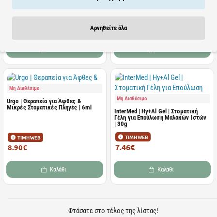
250ml
Οξυγόνο | 15ml
ΤΙΜΗ WEB
ΤΙΜΗ WEB
8.67€
5.44€
Αρνηθείτε όλα
13.98€
8.37€
Καλάθι
Καλάθι
Μη Διαθέσιμο
Μη Διαθέσιμο
Urgo | Θεραπεία για Άφθες &
Μικρές Στοματικές Πληγές | 6ml
InterMed | Hy+Al Gel | Στοματική
Γέλη για Επούλωση Μαλακών Ιστών
| 30g
ΤΙΜΗ WEB
ΤΙΜΗ WEB
7.46€
8.90€
11.47€
Καλάθι
Καλάθι
Φτάσατε στο τέλος της λίστας!