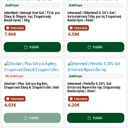
Διαθέσιμο
Διαθέσιμο
InterMed | Unisept Oral Gel | Τζελ για
Intermed | Chlorhexil 0.20% Gel |
Έλκη & Πληγές της Στοματικής
Aντισηπτική Γέλη για τη Στοματική
Κοιλότητας | 30g
Κοιλότητα | 30ml
ΤΙΜΗ WEB
ΤΙΜΗ WEB
7.86€
6.58€
12.09€
10.12€
Καλάθι
Καλάθι
Μη Διαθέσιμο
Διαθέσιμο
Aloclair | Plus Gel για Άφθες,
Intermed | Periofix 0.20% Gel
Στοματικά Έλκη & Στοματίτιδα | 8ml
Εντατική Φροντίδα της Στοματικής
Κοιλότητας | 30ml
ΤΙΜΗ WEB
ΤΙΜΗ WEB
6.03€
6.20€
9.89€
9.54€
Καλάθι
Καλάθι