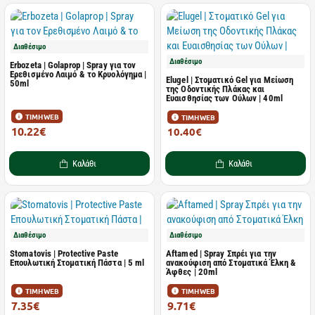
Διαθέσιμο
Διαθέσιμο
Erbozeta | Golaprop | Spray για τον
Ερεθισμένο Λαιμό & το Κρυολόγημα |
Elugel | Στοματικό Gel για Μείωση
50ml
της Οδοντικής Πλάκας και
Ευαισθησίας των Ούλων | 40ml
ΤΙΜΗ WEB
ΤΙΜΗ WEB
10.22€
10.40€
13.81€
Καλάθι
Καλάθι
Διαθέσιμο
Διαθέσιμο
Stomatovis | Protective Paste
Aftamed | Spray Σπρέι για την
Επουλωτική Στοματική Πάστα | 5 ml
ανακούφιση από Στοματικά Έλκη &
Άφθες | 20ml
ΤΙΜΗ WEB
ΤΙΜΗ WEB
7.35€
9.71€
9.80€
14.50€