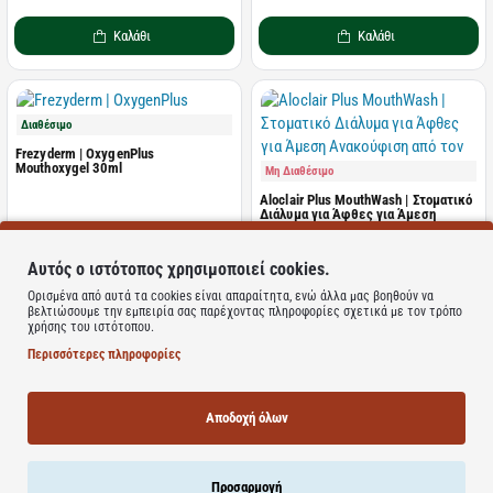
Καλάθι
Καλάθι
Διαθέσιμο
Frezyderm | OxygenPlus
Mouthoxygel 30ml
Μη Διαθέσιμο
Aloclair Plus MouthWash | Στοματικό
Διάλυμα για Άφθες για Άμεση
Ανακούφιση από τον Πόνο | 60ml
ΤΙΜΗ WEB
ΤΙΜΗ WEB
Αυτός ο ιστότοπος χρησιμοποιεί cookies.
5.77€
7.87€
8.25€
12.90€
Ορισμένα από αυτά τα cookies είναι απαραίτητα, ενώ άλλα μας βοηθούν να
βελτιώσουμε την εμπειρία σας παρέχοντας πληροφορίες σχετικά με τον τρόπο
χρήσης του ιστότοπου.
Καλάθι
Καλάθι
Περισσότερες πληροφορίες
Αποδοχή όλων
Μη Διαθέσιμο
Μη Διαθέσιμο
Therasol | Στοματικό Διάλυμα με
Intermed | Unisept Buccal,
Προσαρμογή
Ισχυρή Αντιμικρoβιακή Δράση |
Στοματικές Σταγόνες με Ενεργό