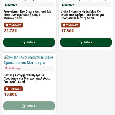
Διαθέσιμο
Διαθέσιμο
Frezyderm | Eye Cream Anti-wrinkle
Vichy | Homme Hydra Mag C+ |
Effect |Αντιρυτιδική Κρέμα
Ενυδατική Κρέμα Προσώπου για
Ματιών|15ml
Πρόσωπο & Μάτια| 50ml
ΤΙΜΗ WEB
ΤΙΜΗ WEB
22.72€
17.30€
34.95€
22.47€
Καλάθι
Καλάθι
Μη Διαθέσιμο
Sostar | Αντιγηραντική Κρέμα
Προσώπου και Ματιών για Ανδρες
"Το Γάλα" | 50ml
ΤΙΜΗ WEB
10.80€
13.50€
Καλάθι