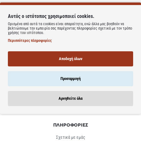
Φτάσατε στο τέλος της λίστας!
Αυτός ο ιστότοπος χρησιμοποιεί cookies.
Ορισμένα από αυτά τα cookies είναι απαραίτητα, ενώ άλλα μας βοηθούν να
βελτιώσουμε την εμπειρία σας παρέχοντας πληροφορίες σχετικά με τον τρόπο
χρήσης του ιστότοπου.
Περισσότερες πληροφορίες
NEWSLETTER
Αποδοχή όλων
Προσφορές & Δώρα & πολλά άλλα απευθείας στο inbox σου
E-
Προσαρμογή
mail...
Εγγραφή
Έχω διαβάσει και αποδέχομαι τους
Όρους Χρήσης
Αρνηθείτε όλα
ΠΛΗΡΟΦΟΡΙΕΣ
Σχετικά με εμάς