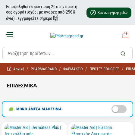
Επωφεληθείτε έκπτωση 2€ στην πρώτη
σας αγορά (ισχύει με αγορές από 25€ &
Κάντε εγγραφή εδώ
🙌
άνω) , εγγραφείτε σήμερα
home
PHARMAGRAND
ΦΑΡΜΑΚΕΙΟ
ΠΡΩΤΕΣ ΒΟΗΘΕΙΕΣ
ΕΠΙΔ
ΕΠΙΔΕΣΜΙΚΑ
ΜΟΝΟ ΑΜΕΣΑ ΔΙΑΘΕΣΙΜΑ