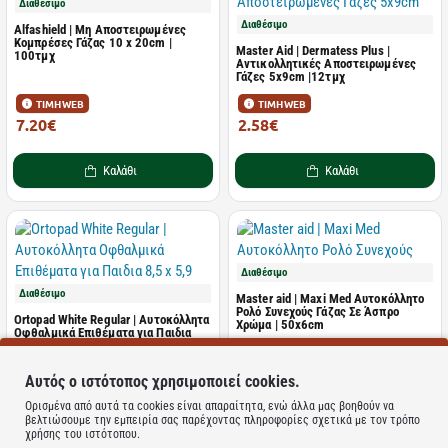
Διαθέσιμο
Διαθέσιμο
Alfashield | Μη Αποστειρωμένες
Κομπρέσες Γάζας 10 x 20cm |
Master Aid | Dermatess Plus |
100τμχ
Αντικολλητικές Αποστειρωμένες
Γάζες 5x9cm |12τμχ
ΤΙΜΗ WEB
ΤΙΜΗ WEB
7.20€
2.58€
12.20€
4.69€
Καλάθι
Καλάθι
Διαθέσιμο
Διαθέσιμο
Master aid | Maxi Med Αυτοκόλλητο
Ρολό Συνεχούς Γάζας Σε Άσπρο
Ortopad White Regular | Αυτοκόλλητα
Χρώμα | 50x6cm
Οφθαλμικά Επιθέματα για Παιδια
8,5 x 5,9 cm | 50 τμχ
ΤΙΜΗ WEB
ΤΙΜΗ WEB
Αυτός ο ιστότοπος χρησιμοποιεί cookies.
14.68€
2.47€
26.70€
4.50€
Ορισμένα από αυτά τα cookies είναι απαραίτητα, ενώ άλλα μας βοηθούν να
βελτιώσουμε την εμπειρία σας παρέχοντας πληροφορίες σχετικά με τον τρόπο
χρήσης του ιστότοπου.
Καλάθι
Καλάθι