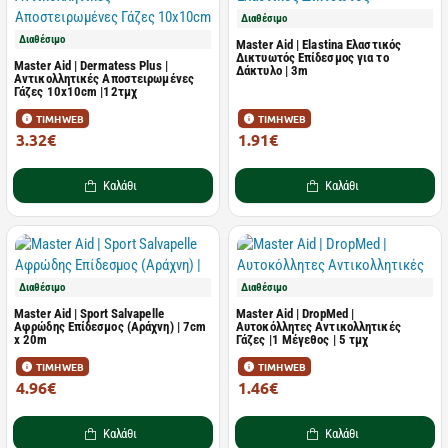
Διαθέσιμο
Διαθέσιμο
Master Aid | Elastina Ελαστικός
Δικτυωτός Επίδεσμος για το
Master Aid | Dermatess Plus |
Δάκτυλο | 3m
Αντικολλητικές Αποστειρωμένες
Γάζες 10x10cm |12τμχ
ΤΙΜΗ WEB
ΤΙΜΗ WEB
3.32€
1.91€
6.04€
3.48€
Καλάθι
Καλάθι
Διαθέσιμο
Διαθέσιμο
Master Aid | Sport Salvapelle
Master Aid | DropMed |
Αφρώδης Επίδεσμος (Αράχνη) | 7cm
Αυτοκόλλητες Αντικολλητικές
x 20m
Γάζες |1 Μέγεθος | 5 τμχ
ΤΙΜΗ WEB
ΤΙΜΗ WEB
4.96€
1.46€
9.01€
2.65€
Καλάθι
Καλάθι