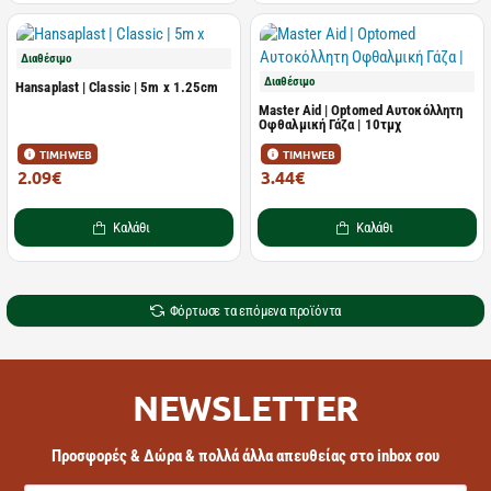
Διαθέσιμο
Διαθέσιμο
Hansaplast | Classic | 5m x 1.25cm
Master Aid | Optomed Αυτοκόλλητη
Οφθαλμική Γάζα | 10τμχ
ΤΙΜΗ WEB
ΤΙΜΗ WEB
2.09€
3.44€
3.22€
6.25€
Καλάθι
Καλάθι
Φόρτωσε τα επόμενα προϊόντα
NEWSLETTER
Προσφορές & Δώρα & πολλά άλλα απευθείας στο inbox σου