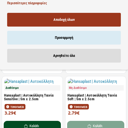
Περισσότερες πληροφορίες
Αποδοχή όλων
Διαθέσιμο
Μη Διαθέσιμο
Hansaplast | Αυτοκόλλητη Ταινία
Sensitive | 5m x 1.25cm
Hansaplast | Μπλε Αυτοκόλλητος
Προσαρμογή
Επίδεσμος | 4m x 6cm | 1τμχ
ΤΙΜΗ WEB
ΤΙΜΗ WEB
4.92€
2.38€
7.57€
3.66€
Αρνηθείτε όλα
Καλάθι
Καλάθι
Διαθέσιμο
Μη Διαθέσιμο
Hansaplast | Αυτοκόλλητη Ταινία
Hansaplast | Αυτοκόλλητη Ταινία
Sensitive | 5m x 2.5cm
Soft | 5m x 2.5cm
ΤΙΜΗ WEB
ΤΙΜΗ WEB
3.29€
2.79€
5.06€
4.29€
Καλάθι
Καλάθι