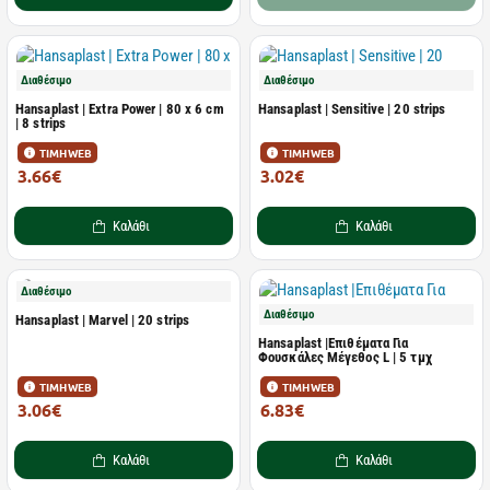
Διαθέσιμο
Διαθέσιμο
Hansaplast | Extra Power | 80 x 6 cm
Hansaplast | Sensitive | 20 strips
| 8 strips
ΤΙΜΗ WEB
ΤΙΜΗ WEB
3.66€
3.02€
5.63€
4.64€
Καλάθι
Καλάθι
Διαθέσιμο
Διαθέσιμο
Ηansaplast | Marvel | 20 strips
Hansaplast |Επιθέματα Για
Φουσκάλες Μέγεθος L | 5 τμχ
ΤΙΜΗ WEB
ΤΙΜΗ WEB
3.06€
6.83€
4.71€
10.51€
Καλάθι
Καλάθι