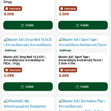
20τμχ
ΤΙΜΗ WEB
ΤΙΜΗ WEB
8.00€
5.00€
14.54€
9.09€
Καλάθι
Καλάθι
Διαθέσιμο
Διαθέσιμο
Master Aid | Drop Med 10,5x25 |
Master Aid | Sport Tape |
Αντικολλητικές Αυτοκόλλητες
Αυτοκόλλητη Ανελαστική Ταινία |
Γάζες | 3τμχ
3.8cm x10m
ΤΙΜΗ WEB
ΤΙΜΗ WEB
5.09€
6.66€
9.25€
12.11€
Καλάθι
Καλάθι