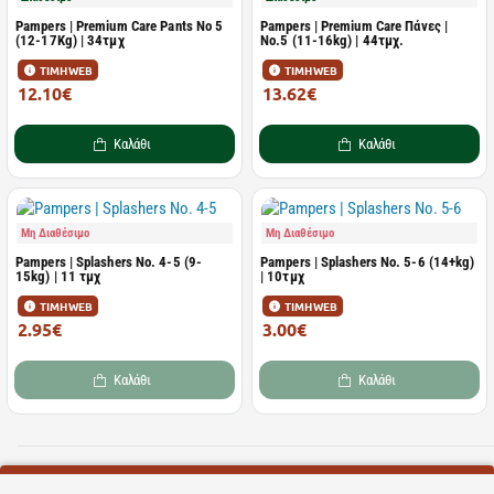
Pampers | Premium Care Pants No 5
Pampers | Premium Care Πάνες |
(12-17Kg) | 34τμχ
Νο.5 (11-16kg) | 44τμχ.
ΤΙΜΗ WEB
ΤΙΜΗ WEB
12.10€
13.62€
24.19€
27.25€
Καλάθι
Καλάθι
Μη Διαθέσιμο
Μη Διαθέσιμο
Pampers | Splashers No. 4-5 (9-
Pampers | Splashers No. 5-6 (14+kg)
15kg) | 11 τμχ
| 10τμχ
ΤΙΜΗ WEB
ΤΙΜΗ WEB
2.95€
3.00€
5.90€
5.99€
Καλάθι
Καλάθι
Φτάσατε στο τέλος της λίστας!