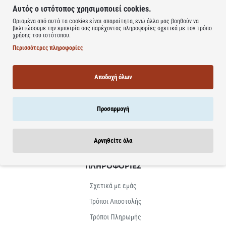
Αυτός ο ιστότοπος χρησιμοποιεί cookies.
Ορισμένα από αυτά τα cookies είναι απαραίτητα, ενώ άλλα μας βοηθούν να
βελτιώσουμε την εμπειρία σας παρέχοντας πληροφορίες σχετικά με τον τρόπο
χρήσης του ιστότοπου.
NEWSLETTER
Περισσότερες πληροφορίες
Προσφορές & Δώρα & πολλά άλλα απευθείας στο inbox σου
Αποδοχή όλων
E-
mail...
Εγγραφή
Προσαρμογή
Έχω διαβάσει και αποδέχομαι τους
Όρους Χρήσης
Αρνηθείτε όλα
ΠΛΗΡΟΦΟΡΙΕΣ
Σχετικά με εμάς
Τρόποι Αποστολής
Τρόποι Πληρωμής