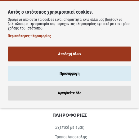
Φτάσατε στο τέλος της λίστας!
Αυτός ο ιστότοπος χρησιμοποιεί cookies.
Ορισμένα από αυτά τα cookies είναι απαραίτητα, ενώ άλλα μας βοηθούν να
βελτιώσουμε την εμπειρία σας παρέχοντας πληροφορίες σχετικά με τον τρόπο
χρήσης του ιστότοπου.
Περισσότερες πληροφορίες
NEWSLETTER
Αποδοχή όλων
Προσφορές & Δώρα & πολλά άλλα απευθείας στο inbox σου
E-
mail...
Εγγραφή
Προσαρμογή
Έχω διαβάσει και αποδέχομαι τους
Όρους Χρήσης
Αρνηθείτε όλα
ΠΛΗΡΟΦΟΡΙΕΣ
Σχετικά με εμάς
Τρόποι Αποστολής