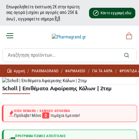
Επωφεληθείτε έκπτωση 2€ στην πρώτη
σας αγορά (ισχύει με αγορές από 25€ &
Κάντε εγγραφή εδώ
🙌
άνω) , εγγραφείτε σήμερα
home
PHARMAGRAND
ΦΑΡΜΑΚΕΙΟ
ΓΙΑ ΤΑ ΑΚΡΑ
ΦΡΟΝΤΙΔΑ
Scholl | Επιθέματα Αφαίρεσης Κάλων | 2τεμ
HIGH DEMAND / ΧΑΜΗΛΌ ΑΠΌΘΕΜΑ
Πρόλαβε! Μόνο
2
τεμάχια έμειναν!
ΠΡΟΓΡΜΜΑΤΙΣΜΌΣ ΑΠΟΣΤΟΛΉΣ