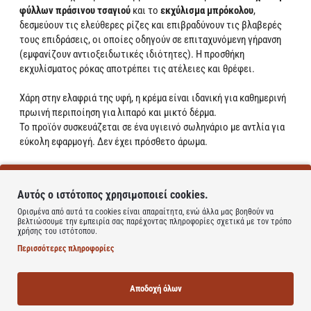
φύλλων πράσινου τσαγιού
και το
εκχύλισμα μπρόκολου
,
δεσμεύουν τις ελεύθερες ρίζες και επιβραδύνουν τις βλαβερές
τους επιδράσεις, οι οποίες οδηγούν σε επιταχυνόμενη γήρανση
(εμφανίζουν αντιοξειδωτικές ιδιότητες). Η προσθήκη
εκχυλίσματος ρόκας αποτρέπει τις ατέλειες και θρέφει.
Χάρη στην ελαφριά της υφή, η κρέμα είναι ιδανική για καθημερινή
πρωινή περιποίηση για λιπαρό και μικτό δέρμα.
Το προϊόν συσκευάζεται σε ένα υγιεινό σωληνάριο με αντλία για
εύκολη εφαρμογή. Δεν έχει πρόσθετο άρωμα.
Περιέχει:
Χημικά φίλτρα:
προστατεύουν από την υπεριώδη ακτινοβολία
Αυτός ο ιστότοπος χρησιμοποιεί cookies.
και τις βλάβες του δέρματος που προκαλούνται από την
Ορισμένα από αυτά τα cookies είναι απαραίτητα, ενώ άλλα μας βοηθούν να
ακτινοβολία,
βελτιώσουμε την εμπειρία σας παρέχοντας πληροφορίες σχετικά με τον τρόπο
Εκχύλισμα Centella asiatica:
επιταχύνει την επούλωση πληγών,
χρήσης του ιστότοπου.
έχει αντιφλεγμονώδεις και αντιβακτηριακές ιδιότητες,
Περισσότερες πληροφορίες
ενυδατώνει, καταπραΰνει,
Υαλουρονικό οξύ:
δεσμεύει το νερό στην επιδερμίδα, ενυδατώνει
έντονα,
Αποδοχή όλων
Εκχύλισμα φύλλων πράσινου τσαγιού:
καταπραΰνει ερεθισμούς