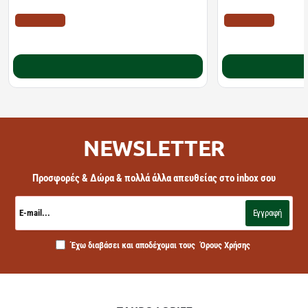
Οισογάγου | 20φακελίσκοι
διαλυόμενα δισκία
ΤΙΜΗ WEB
ΤΙΜΗ WEB
10.22€
11.10€
12.78€
18.20€
Καλάθι
NEWSLETTER
Προσφορές & Δώρα & πολλά άλλα απευθείας στο inbox σου
E-
mail...
Εγγραφή
Έχω διαβάσει και αποδέχομαι τους
Όρους Χρήσης