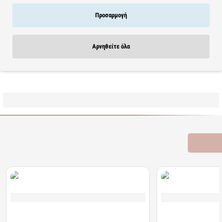
και φλεγμονές, έχει αντιβακτηριακές ιδιότητες, καταπολεμά τις
ελεύθερες ρίζες, ενυδατώνει, τονώνει ,
Προσαρμογή
Εκχύλισμα μπρόκολου:
έχει αντιοξειδωτικές ιδιότητες,
βελτιώνει την ελαστικότητα,
Εκχύλισμα ρόκας:
θρέφει , καταπραΰνει, έχει αντιγηραντικές
Αρνηθείτε όλα
ιδιότητες, αποτρέπει τη φλεγμονή.
Learn more
Σχετικά Προϊόντα
Bestsellers
Είδατε Πρόσφατα
Προσφορ
Διαθέσιμο
Διαθέσιμο
Algoral Protect | Συμπλήρωμα Διατροφής για την
Lanes | NightAde Συμ
Προστασία των Βλεννογόνων του Στομάχου &
Μελατονίνη Για Άμεσο 