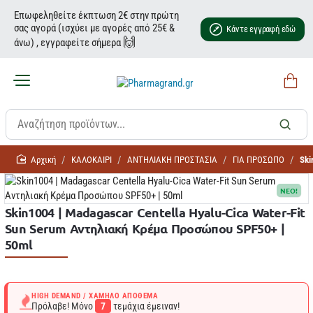
Επωφεληθείτε έκπτωση 2€ στην πρώτη
σας αγορά (ισχύει με αγορές από 25€ &
Κάντε εγγραφή εδώ
🙌
άνω) , εγγραφείτε σήμερα
home
ΚΑΛΟΚΑΙΡΙ
ΑΝΤΗΛΙΑΚH ΠΡΟΣΤΑΣΙΑ
ΓΙΑ ΠΡΟΣΩΠΟ
Ski
NEO!
Skin1004 | Madagascar Centella Hyalu-Cica Water-Fit
Sun Serum Αντηλιακή Κρέμα Προσώπου SPF50+ |
50ml
HIGH DEMAND / ΧΑΜΗΛΌ ΑΠΌΘΕΜΑ
Πρόλαβε! Μόνο
7
τεμάχια έμειναν!