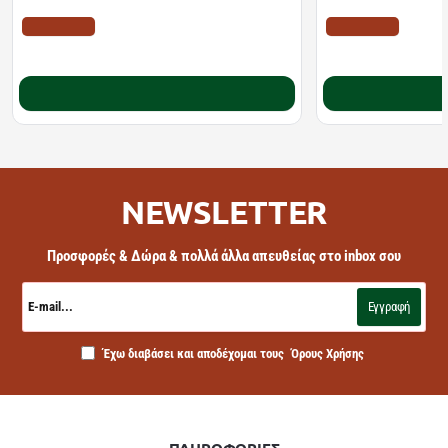
ΤΙΜΗ WEB
ΤΙΜΗ WEB
10.22€
11.10€
12.78€
18.20€
Καλάθι
NEWSLETTER
Προσφορές & Δώρα & πολλά άλλα απευθείας στο inbox σου
E-
mail...
Εγγραφή
Έχω διαβάσει και αποδέχομαι τους
Όρους Χρήσης
ΠΛΗΡΟΦΟΡΙΕΣ