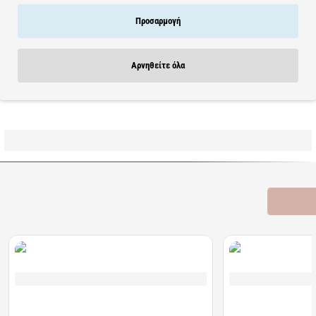
Κατάλληλο για: Λιπαρό, Ξηρό, Μεικτό, Ευαίσθητο, Αφυδατωμένο
Δέρμα
Προσαρμογή
Χαρακτηριστικά: Vegan, Χωρίς Τεχνητό Άρωμα, Χωρίς Αιθέρια
Έλαια, Χωρίς Paraben, Χωρίς Θειικό Άλας, Χωρίς Αλκοόλ, Χωρίς
Σιλικόνη
Αρνηθείτε όλα
Learn more
Σχετικά Προϊόντα
Bestsellers
Είδατε Πρόσφατα
Προσφορ
Διαθέσιμο
Διαθέσιμο
Algoral Protect | Συμπλήρωμα Διατροφής για την
Lanes | NightAde Συμ
Προστασία των Βλεννογόνων του Στομάχου &
Μελατονίνη Για Άμεσο 
Οισογάγου | 20φακελίσκοι
διαλυόμενα δισκία