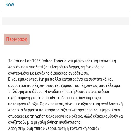
Περιγραφή
Το Round Lab 1025 Dokdo Toner είναι μία ενυδατική τονωτική
λοσιόν που απολεπίζει ελαφρά το δέρμα, αφήνοντάς το
ανανεωμένο με μεγάλης διάρκειας ενυδάτωση.
Είναι εμπλουτισμένη με πολλά καταπραϋντικά συστατικά και
συστατικά που έχουν υποστεί ζύμωση και έχουν ως αποτέλεσμα
τη λάμψη στο δέρμα. Η ενυδατική αυτή λοσιόν είναι ειδικά
σχεδιασμένη για το ευαίσθητο δέρμα και δεν περιέχει
υαλουρονικό οξύ. Ως εκ τούτου, είναι μια εξαιρετική εναλλακτική
λύση για δέρματα που παρουσιάζουν λιπαρότητα και εμφανίζουν
σπυράκια με τη χρήση υαλουρονικού οξέος, αλλά εξακολουθούν να
αναζητούν μια μεγάλη ώθηση ενυδάτωσης.
Χάρη στην υφή τύπου νερού, αυτή η τονωτική λοσιόν