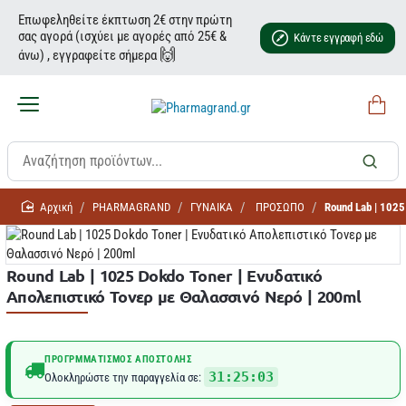
Επωφεληθείτε έκπτωση 2€ στην πρώτη
σας αγορά (ισχύει με αγορές από 25€ &
Κάντε εγγραφή εδώ
🙌
άνω) , εγγραφείτε σήμερα
home
PHARMAGRAND
ΓΥΝΑΙΚΑ
ΠΡΟΣΩΠΟ
Round Lab | 1025
Round Lab | 1025 Dokdo Toner | Ενυδατικό
Απολεπιστικό Τονερ με Θαλασσινό Νερό | 200ml
ΠΡΟΓΡΜΜΑΤΙΣΜΌΣ ΑΠΟΣΤΟΛΉΣ
31:25:02
Ολοκληρώστε την παραγγελία σε: