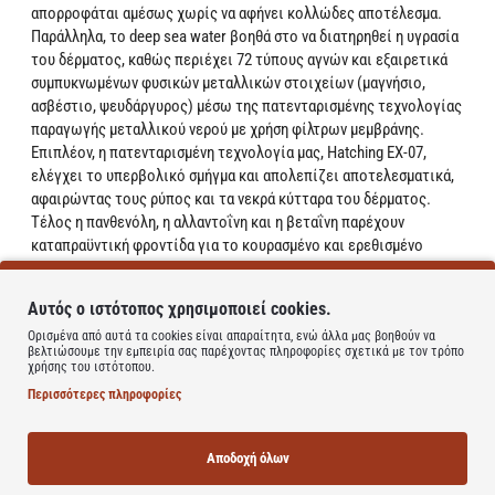
απορροφάται αμέσως χωρίς να αφήνει κολλώδες αποτέλεσμα.
Παράλληλα, το deep sea water βοηθά στο να διατηρηθεί η υγρασία
του δέρματος, καθώς περιέχει 72 τύπους αγνών και εξαιρετικά
συμπυκνωμένων φυσικών μεταλλικών στοιχείων (μαγνήσιο,
ασβέστιο, ψευδάργυρος) μέσω της πατενταρισμένης τεχνολογίας
παραγωγής μεταλλικού νερού με χρήση φίλτρων μεμβράνης.
Επιπλέον, η πατενταρισμένη τεχνολογία μας, Hatching EX-07,
ελέγχει το υπερβολικό σμήγμα και απολεπίζει αποτελεσματικά,
αφαιρώντας τους ρύπος και τα νεκρά κύτταρα του δέρματος.
Τέλος η πανθενόλη, η αλλαντοΐνη και η βεταΐνη παρέχουν
καταπραϋντική φροντίδα για το κουρασμένο και ερεθισμένο
δέρμα.
Αυτός ο ιστότοπος χρησιμοποιεί cookies.
Βασικά Συστατικά
Ορισμένα από αυτά τα cookies είναι απαραίτητα, ενώ άλλα μας βοηθούν να
- Εκχύλισμα Chondrus Crispus
βελτιώσουμε την εμπειρία σας παρέχοντας πληροφορίες σχετικά με τον τρόπο
Γνωστό ως Red Algae, είναι πλούσιο σε πρωτεΐνες, βιταμίνες και
χρήσης του ιστότοπου.
αντιοξειδωτικά.
Περισσότερες πληροφορίες
- Εκχύλισμα Saccharum Officinarum (Ζαχαροκάλαμο)
Βοηθά στην ελαχιστοποίηση των κηλίδων και διατηρεί το δέρμα
ενυδατωμένο.
Αποδοχή όλων