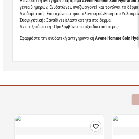
Η ενυδατική αντιγηραντική κρέμα
Avene Homme Soin Hydratant 
γένια 3 ημερών. Ενυδατώνει, αναζωογονεί και τονώνει το δέρμα
Αναδομητική : Επιταχύνει τη φυσιολογική σύνθεση του Υαλουρο
Συσφιγκτική : Ξαναδίνει ελαστικότητα στο δέρμα.
Αντι-οξειδωτική : Προλαμβάνει το οξειδωτικό στρες.
Εφαρμόστε την ενυδατική αντιγηραντική
Avene Homme Soin Hydr
Learn more
Σχετικά Προϊόντα
Bestsellers
Είδατε Πρόσφατα
Π
Διαθέσιμο
Διαθέσιμο