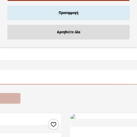
Anti-Age
ενδείκνυται ειδικά για όλα τα ευαίσθητα δέρματα, φρεσκοξυρισμέν
 σας. Δρα κατά των σημαδιών της γήρανσης : Δομή και ελαστικότητα του δέ
Προσαρμογή
νικού Οξέος.
Αρνηθείτε όλα
atant Anti-Age
σε πρόσωπο και λαιμό ακόμη και μετά το ξύρισμα.
ροσφορές
Διαθέσιμο
Acetocaustin | Διάλυμα για τις Μυρ