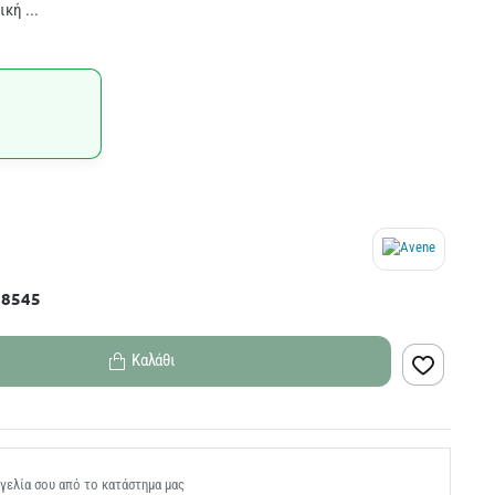
κή ...
38545
Καλάθι
γελία σου από το κατάστημα μας