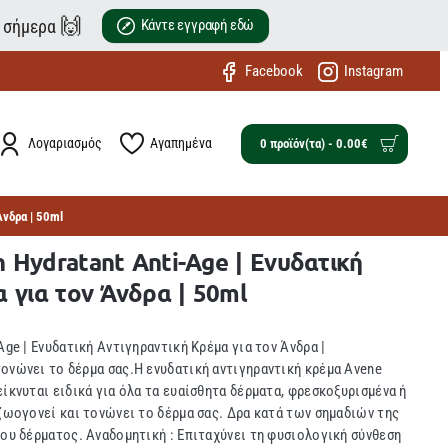
🙌
ε σήμερα
Κάντε εγγραφή εδώ
Facebook
Instagram
Λογαριασμός
Αγαπημένα
0 προϊόν(τα) - 0.00€
Άνδρα | 50ml
 Hydratant Anti-Age | Ενυδατική
 για τον Άνδρα | 50ml
Age | Ενυδατική Αντιγηραντική Κρέμα για τον Άνδρα |
ονώνει το δέρμα σας.Η ενυδατική αντιγηραντική κρέμα Avene
ίκνυται ειδικά για όλα τα ευαίσθητα δέρματα, φρεσκοξυρισμένα ή
αζωογονεί και τονώνει το δέρμα σας. Δρα κατά των σημαδιών της
του δέρματος. Αναδομητική : Επιταχύνει τη φυσιολογική σύνθεση