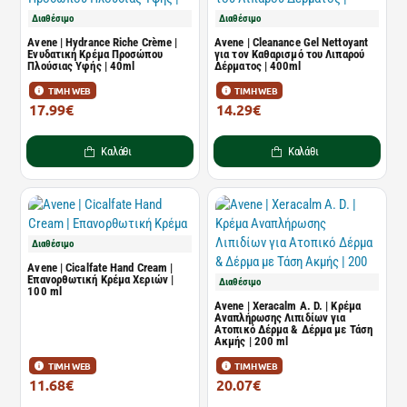
Διαθέσιμο
Διαθέσιμο
Avene | Hydrance Riche Crème |
Avene | Cleanance Gel Nettoyant
Ενυδατική Κρέμα Προσώπου
για τον Καθαρισμό του Λιπαρού
Πλούσιας Υφής | 40ml
Δέρματος | 400ml
ΤΙΜΗ WEB
ΤΙΜΗ WEB
17.99€
14.29€
24.64€
21.65€
Καλάθι
Καλάθι
Διαθέσιμο
Avene | Cicalfate Hand Cream |
Επανορθωτική Κρέμα Χεριών |
Διαθέσιμο
100 ml
Avene | Xeracalm A. D. | Κρέμα
Αναπλήρωσης Λιπιδίων για
Ατοπικό Δέρμα & Δέρμα με Τάση
Ακμής | 200 ml
ΤΙΜΗ WEB
ΤΙΜΗ WEB
11.68€
20.07€
16.00€
27.50€