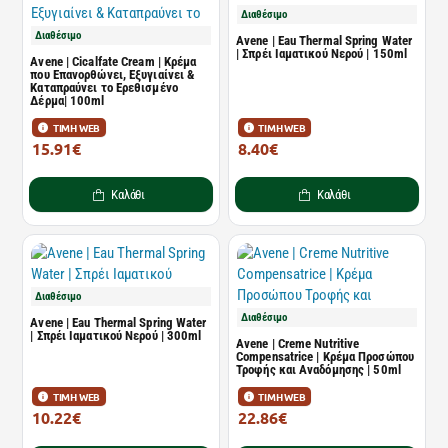
Διαθέσιμο
Διαθέσιμο
Avene | Eau Thermal Spring Water
| Σπρέι Ιαματικού Νερού | 150ml
Avene | Cicalfate Cream | Κρέμα
που Επανορθώνει, Εξυγιαίνει &
Καταπραύνει το Ερεθισμένο
Δέρμα| 100ml
ΤΙΜΗ WEB
ΤΙΜΗ WEB
15.91€
8.40€
21.80€
11.50€
Καλάθι
Καλάθι
Διαθέσιμο
Διαθέσιμο
Avene | Eau Thermal Spring Water
| Σπρέι Ιαματικού Νερού | 300ml
Avene | Creme Nutritive
Compensatrice | Κρέμα Προσώπου
Τροφής και Αναδόμησης | 50ml
ΤΙΜΗ WEB
ΤΙΜΗ WEB
10.22€
22.86€
14.00€
31.31€