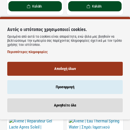
Καλάθι
Καλάθι
Αυτός ο ιστότοπος χρησιμοποιεί cookies.
Μη Διαθέσιμο
Ορισμένα από αυτά τα cookies είναι απαραίτητα, ενώ άλλα μας βοηθούν να
Avene | Cleanance Hydra
βελτιώσουμε την εμπειρία σας παρέχοντας πληροφορίες σχετικά με τον τρόπο
Καταπραϋντική Κρέμα | 40ml
χρήσης του ιστότοπου.
Περισσότερες πληροφορίες
Διαθέσιμο
Avene | Reparateur Gel Lacte
Apres Soleil | Επανορθωτικό
Αποδοχή όλων
Καταπραϋντικό Ενυδατικό
Κρεμώδες Τζελ για Μετά τον
Ήλιο | 200ml
ΤΙΜΗ WEB
ΤΙΜΗ WEB
Προσαρμογή
13.86€
14.99€
21.00€
20.53€
Καλάθι
Καλάθι
Αρνηθείτε όλα