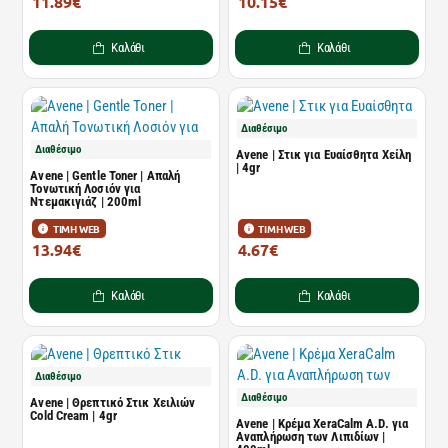
11.89€
10.15€
18.02€
13.90€
Καλάθι
Καλάθι
Διαθέσιμο
Διαθέσιμο
Avene | Στικ για Ευαίσθητα Χείλη
| 4gr
Avene | Gentle Toner | Απαλή
Τονωτική Λοσιόν για
Ντεμακιγιάζ | 200ml
ΤΙΜΗ WEB
ΤΙΜΗ WEB
13.94€
4.67€
19.10€
6.40€
Καλάθι
Καλάθι
Διαθέσιμο
Διαθέσιμο
Avene | Θρεπτικό Στικ Χειλιών
Cold Cream | 4gr
Avene | Κρέμα XeraCalm A.D. για
Αναπλήρωση των Λιπιδίων |