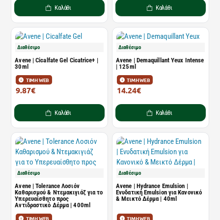
Καλάθι
Καλάθι
Διαθέσιμο
Διαθέσιμο
Avene | Cicalfate Gel Cicatrice+ |
Avene | Demaquillant Yeux Intense
30ml
| 125ml
ΤΙΜΗ WEB
ΤΙΜΗ WEB
9.87€
14.24€
13.52€
19.51€
Καλάθι
Καλάθι
Διαθέσιμο
Διαθέσιμο
Avene | Tolerance Λοσιόν
Avene | Hydrance Emulsion |
Καθαρισμού & Ντεμακιγιάζ για το
Ενυδατική Emulsion για Κανονικό
Υπερευαίσθητο προς
& Μεικτό Δέρμα | 40ml
Αντιδραστικό Δέρμα | 400ml
ΤΙΜΗ WEB
ΤΙΜΗ WEB