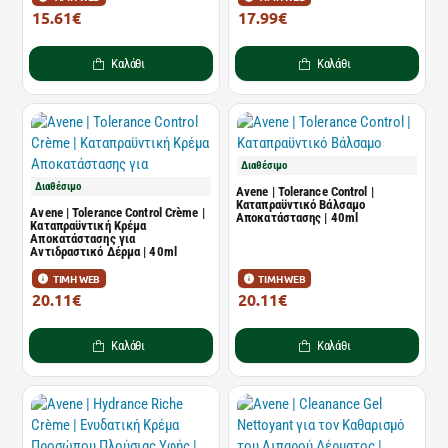
15.61€
17.99€
21.39€
24.64€
Καλάθι
Καλάθι
Διαθέσιμο
Διαθέσιμο
Avene | Tolerance Control |
Καταπραϋντικό Βάλσαμο
Avene | Tolerance Control Crème |
Αποκατάστασης | 40ml
Καταπραϋντική Κρέμα
Αποκατάστασης για
Αντιδραστικό Δέρμα | 40ml
ΤΙΜΗ WEB
ΤΙΜΗ WEB
20.11€
20.11€
27.55€
27.55€
Καλάθι
Καλάθι