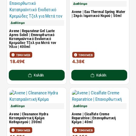
Διαθέσιμο
Avene | Eau Thermal Spring Water
| Σπρέι Ιαματικού Νερού | 50ml
Διαθέσιμο
Avene | Reparateur Gel Lacte
Apres Soleil | Επανορθωτικό
Καταπραϋντικό Ενυδατικό
Κρεμώδες Τζελ για Μετά τον
Ήλιο | 400ml
ΤΙΜΗ WEB
ΤΙΜΗ WEB
18.49€
4.38€
25.33€
6.00€
Καλάθι
Καλάθι
Διαθέσιμο
Διαθέσιμο
Avene | Cleanance Hydra
Avene | Cicalfate Creme
Καταπραϋντική Κρέμα
Reparatrice | Επανορθωτική
Καθαρισμού | 200ml
Κρέμα | 40ml
ΤΙΜΗ WEB
ΤΙΜΗ WEB