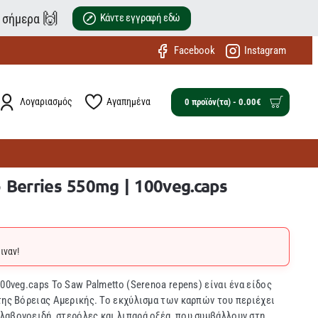
🙌
ε σήμερα
Κάντε εγγραφή εδώ
Facebook
Instagram
Λογαριασμός
Αγαπημένα
0 προϊόν(τα) - 0.00€
 Berries 550mg | 100veg.caps
ιναν!
00veg.caps Το Saw Palmetto (Serenoa repens) είναι ένα είδος
της Βόρειας Αμερικής. Το εκχύλισμα των καρπών του περιέχει
λαβονοειδή, στερόλες και λιπαρά οξέα, που συμβάλλουν στη