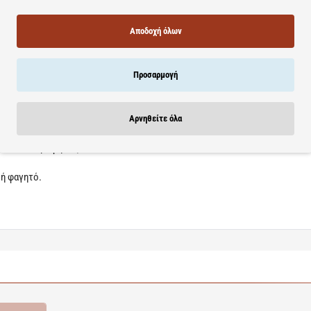
φύεται στις περιοχές της Βόρειας Αμερικής. Το εκχύλισμα των καρπών του 
παρά οξέα, που συμβάλλουν στη φυσιολογική λειτουργία του προστάτη.
Αποδοχή όλων
metto δρoυν ευεργετικά ως προς την αντιμετώπιση των συμπτωμάτων της κ
ύστης.
ιάρκεια της νύχτας και να επιφέρει ανακούφιση.
Προσαρμογή
ίται από την απελευθέρωση της ισταμίνης (αλλεργικού τύπου αντίδραση).
του δέντρου. Τα βιοδραστικά συστατικά των καρπών εμποδίζουν τη μετατ
εί τη διόγκωση του προστάτη (καλοήθη υπερπλασία).
Αρνηθείτε όλα
ου προϊόντος είναι αποτελέσματα μελετών. Δεν αποτελούν γνωμοδότηση τ
άλεια των Τροφίμων).
 ή φαγητό.