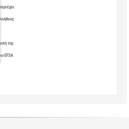
περιέχει
αλοήθους
ροπή της
ου EFSA