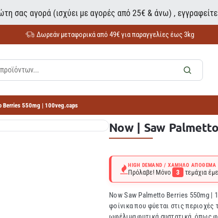
τη σας αγορά (ισχύει με αγορές από 25€ & άνω) , εγγραφείτ
Δωρεάν μεταφορικά από 49€ για παραγγελίες έως 3kg
o Berries 550mg | 100veg.caps
Now | Saw Palmetto
HIGH DEMAND / ΧΑΜΗΛΌ ΑΠΌΘΕΜΑ
Πρόλαβε! Μόνο
3
τεμάχια έμε
Now Saw Palmetto Berries 550mg | 1
φοίνικα που φύεται στις περιοχές 
ωφέλιμα φυτικά συστατικά, όπως φ