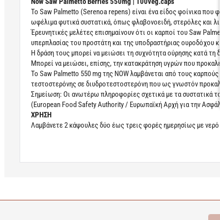
Now Saw Palmetto Berries 550mg | 100veg.caps
Το Saw Palmetto (Serenoa repens) είναι ένα είδος φοίνικα που 
ωφέλιμα φυτικά συστατικά, όπως φλαβονοειδή, στερόλες και λι
Έρευνητικές μελέτες επισημαίνουν ότι οι καρποί του Saw Pal
υπερπλασίας του προστάτη και της υποδραστήριας ουροδόχου κ
Η δράση τους μπορεί να μειώσει τη συχνότητα ούρησης κατά τη δ
Μπορεί να μειώσει, επίσης, την κατακράτηση υγρών που προκαλε
Το Saw Palmetto 550 mg της NOW λαμβάνεται από τους καρπούς 
τεστοστερόνης σε διυδροτεστοστερόνη που ως γνωστόν προκαλ
Σημείωση: Οι ανωτέρω πληροφορίες σχετικά με τα συστατικά τ
(European Food Safety Authority / Ευρωπαϊκή Αρχή για την Ασφ
ΧΡΗΣΗ
Λαμβάνετε 2 κάψουλες δύο έως τρεις φορές ημερησίως με νερό
Learn more