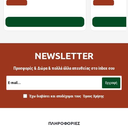
ΤΙΜΗ WEB
ΤΙΜΗ WEB
10.22€
11.10€
12.78€
18.20€
Καλάθι
NEWSLETTER
Προσφορές & Δώρα & πολλά άλλα απευθείας στο inbox σου
E-
mail...
Εγγραφή
Έχω διαβάσει και αποδέχομαι τους
Όρους Χρήσης
ΠΛΗΡΟΦΟΡΙΕΣ