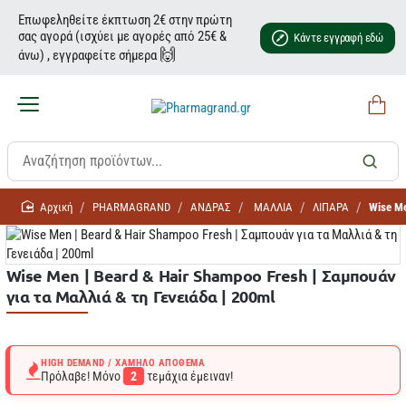
Επωφεληθείτε έκπτωση 2€ στην πρώτη
σας αγορά (ισχύει με αγορές από 25€ &
Κάντε εγγραφή εδώ
🙌
άνω) , εγγραφείτε σήμερα
home
PHARMAGRAND
ΑΝΔΡΑΣ
ΜΑΛΛΙΑ
ΛΙΠΑΡΑ
Wise Me
Wise Men | Beard & Hair Shampoo Fresh | Σαμπουάν
για τα Μαλλιά & τη Γενειάδα | 200ml
HIGH DEMAND / ΧΑΜΗΛΌ ΑΠΌΘΕΜΑ
Πρόλαβε! Μόνο
2
τεμάχια έμειναν!