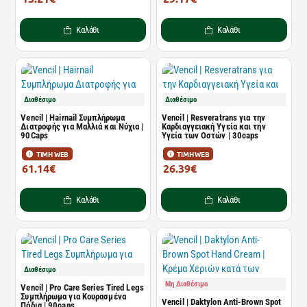
Καλάθι
Καλάθι
Διαθέσιμο
Διαθέσιμο
Vencil | Hairnail Συμπλήρωμα
Vencil | Resveratrans για την
Διατροφής για Μαλλιά και Νύχια |
Καρδιαγγειακή Υγεία και την
90Caps
Υγεία των Οστών | 30caps
ΤΙΜΗ WEB
ΤΙΜΗ WEB
61.14€
26.39€
73.66€
31.80€
Καλάθι
Καλάθι
Διαθέσιμο
Μη Διαθέσιμο
Vencil | Pro Care Series Tired Legs
Συμπλήρωμα για Κουρασμένα
Vencil | Daktylon Anti-Brown Spot
Πόδια | 90caps