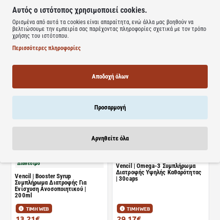
Αυτός ο ιστότοπος χρησιμοποιεί cookies.
Διαθέσιμο
Ορισμένα από αυτά τα cookies είναι απαραίτητα, ενώ άλλα μας βοηθούν να
βελτιώσουμε την εμπειρία σας παρέχοντας πληροφορίες σχετικά με τον τρόπο
Διαθέσιμο
Vencil | STD liquid | Υγρό
χρήσης του ιστότοπου.
Καθαρισμού για την Ευαίσθητη
Vencil | Powerkids Syrup | Παιδικό
Περιοχή | 200ml
Περισσότερες πληροφορίες
Σιρόπι Με Ανοσοενισχυτικές
Ιδιότητες | 200ml
ΤΙΜΗ WEB
ΤΙΜΗ WEB
Αποδοχή όλων
20.14€
13.21€
24.27€
15.91€
Καλάθι
Καλάθι
Προσαρμογή
Αρνηθείτε όλα
Διαθέσιμο
Διαθέσιμο
Vencil | Omega-3 Συμπλήρωμα
Διατροφής Υψηλής Καθαρότητας
Vencil | Booster Syrup
| 30caps
Συμπλήρωμα Διατροφής Για
Ενίσχυση Ανοσοποιητικού |
200ml
ΤΙΜΗ WEB
ΤΙΜΗ WEB
13.21€
29.17€
15.91€
35.15€