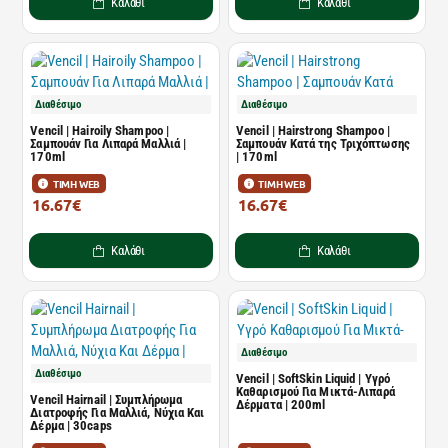
Καλάθι
Καλάθι
Διαθέσιμο
Διαθέσιμο
Vencil | Hairoily Shampoo |
Vencil | Hairstrong Shampoo |
Σαμπουάν Για Λιπαρά Μαλλιά |
Σαμπουάν Κατά της Τριχόπτωσης
170ml
| 170ml
ΤΙΜΗ WEB
ΤΙΜΗ WEB
16.67€
16.67€
20.08€
20.08€
Καλάθι
Καλάθι
Διαθέσιμο
Διαθέσιμο
Vencil | SoftSkin Liquid | Υγρό
Καθαρισμού Για Μικτά-Λιπαρά
Vencil Hairnail | Συμπλήρωμα
Δέρματα | 200ml
Διατροφής Για Μαλλιά, Νύχια Και
Δέρμα | 30caps