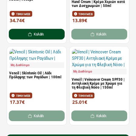
Hand Cream | Κρέμα Χεριών κατά
των Δυσχρωμιών | 50ml
ΤΙΜΗ WEB
ΤΙΜΗ WEB
34.74€
13.89€
41.85€
16.74€
Καλάθι
Καλάθι
Μη Διαθέσιμο
Μη Διαθέσιμο
Vencil | Skintonic Oil | Λάδι
Πρόληψης των Ραγάδων | 100ml
Vencil | Veincover Cream SPF30 |
Αντηλιακή Κρέμα με Χρώμα για
τη Φλεβική Νόσο | 150ml
ΤΙΜΗ WEB
ΤΙΜΗ WEB
17.37€
25.01€
20.93€
30.13€
Καλάθι
Καλάθι