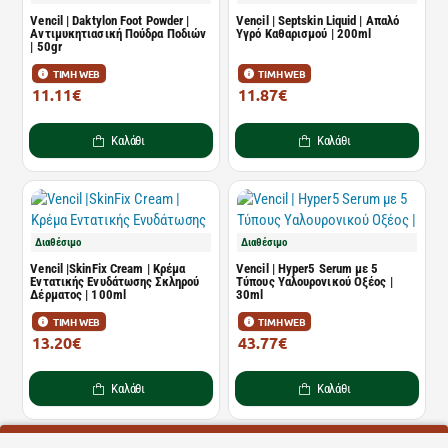
Vencil | Daktylon Foot Powder |
Vencil | Septskin Liquid | Απαλό
Αντιμυκητιασική Πούδρα Ποδιών
Υγρό Καθαρισμού | 200ml
| 50gr
ΤΙΜΗ WEB
ΤΙΜΗ WEB
11.11€
11.87€
13.39€
14.30€
Καλάθι
Καλάθι
Διαθέσιμο
Διαθέσιμο
Vencil |SkinFix Cream | Κρέμα
Vencil | Hyper5 Serum με 5
Εντατικής Ενυδάτωσης Σκληρού
Τύπους Υαλουρονικού Οξέος |
Δέρματος | 100ml
30ml
ΤΙΜΗ WEB
ΤΙΜΗ WEB
13.20€
43.77€
15.90€
52.73€
Καλάθι
Καλάθι