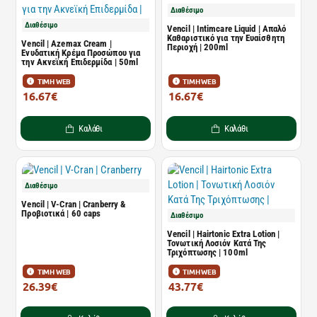
Διαθέσιμο
Διαθέσιμο
Vencil | Intimcare Liquid | Απαλό
Καθαριστικό για την Ευαίσθητη
Vencil | Azemax Cream |
Περιοχή | 200ml
Ενυδατική Κρέμα Προσώπου για
την Ακνεϊκή Επιδερμίδα | 50ml
ΤΙΜΗ WEB
ΤΙΜΗ WEB
16.67€
16.67€
20.08€
20.09€
Καλάθι
Καλάθι
Διαθέσιμο
Vencil | V-Cran | Cranberry &
Προβιοτικά | 60 caps
Διαθέσιμο
Vencil | Hairtonic Extra Lotion |
Τονωτική Λοσιόν Κατά Της
Τριχόπτωσης | 100ml
ΤΙΜΗ WEB
ΤΙΜΗ WEB
26.39€
43.77€
31.80€
52.73€