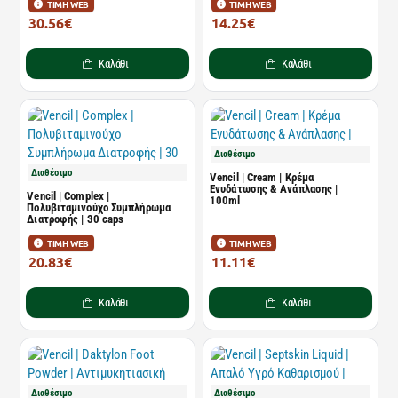
ΤΙΜΗ WEB
ΤΙΜΗ WEB
30.56€
14.25€
36.82€
17.17€
Καλάθι
Καλάθι
Διαθέσιμο
Διαθέσιμο
Vencil | Cream | Κρέμα
Ενυδάτωσης & Ανάπλασης |
Vencil | Complex |
100ml
Πολυβιταμινούχο Συμπλήρωμα
Διατροφής | 30 caps
ΤΙΜΗ WEB
ΤΙΜΗ WEB
20.83€
11.11€
25.10€
13.39€
Καλάθι
Καλάθι
Διαθέσιμο
Διαθέσιμο