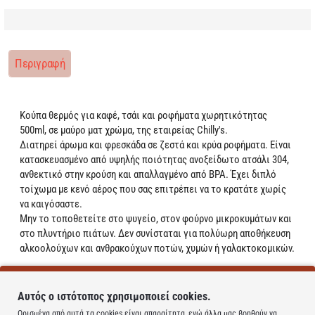
Περιγραφή
Κούπα θερμός για καφέ, τσάι και ροφήματα χωρητικότητας
500ml, σε μαύρο ματ χρώμα, της εταιρείας Chilly's.
Διατηρεί άρωμα και φρεσκάδα σε ζεστά και κρύα ροφήματα. Είναι
κατασκευασμένο από υψηλής ποιότητας ανοξείδωτο ατσάλι 304,
ανθεκτικό στην κρούση και απαλλαγμένο από BPA. Έχει διπλό
τοίχωμα με κενό αέρος που σας επιτρέπει να το κρατάτε χωρίς
να καιγόσαστε.
Μην το τοποθετείτε στο ψυγείο, στον φούρνο μικροκυμάτων και
στο πλυντήριο πιάτων. Δεν συνίσταται για πολύωρη αποθήκευση
αλκοολούχων και ανθρακούχων ποτών, χυμών ή γαλακτοκομικών.
Το καπάκι δεν δέχεται καλαμάκι.**
Αυτός ο ιστότοπος χρησιμοποιεί cookies.
Learn more
Ορισμένα από αυτά τα cookies είναι απαραίτητα, ενώ άλλα μας βοηθούν να