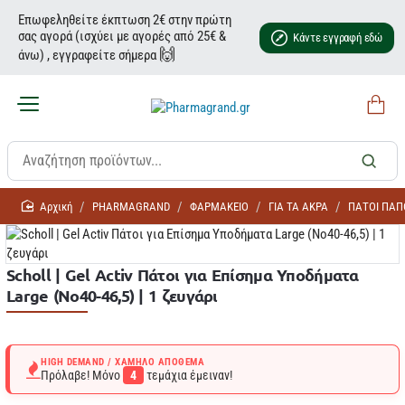
Επωφεληθείτε έκπτωση 2€ στην πρώτη
σας αγορά (ισχύει με αγορές από 25€ &
Κάντε εγγραφή εδώ
🙌
άνω) , εγγραφείτε σήμερα
home
PHARMAGRAND
ΦΑΡΜΑΚΕΙΟ
ΓΙΑ ΤΑ ΑΚΡΑ
ΠΑΤΟΙ ΠΑΠ
Scholl | Gel Activ Πάτοι για Επίσημα Υποδήματα
Large (Νο40-46,5) | 1 ζευγάρι
HIGH DEMAND / ΧΑΜΗΛΌ ΑΠΌΘΕΜΑ
Πρόλαβε! Μόνο
4
τεμάχια έμειναν!