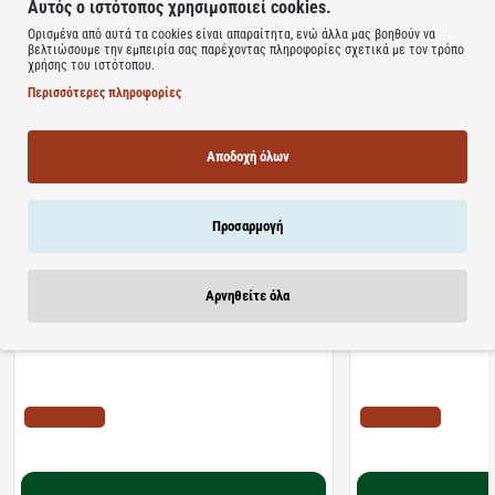
Αυτός ο ιστότοπος χρησιμοποιεί cookies.
μέρα.
Ορισμένα από αυτά τα cookies είναι απαραίτητα, ενώ άλλα μας βοηθούν να
βελτιώσουμε την εμπειρία σας παρέχοντας πληροφορίες σχετικά με τον τρόπο
Learn more
χρήσης του ιστότοπου.
Περισσότερες πληροφορίες
Αποδοχή όλων
Σχετικά Προϊόντα
Bestsellers
Είδατε Πρόσφατα
Προσφορ
Προσαρμογή
Αρνηθείτε όλα
Διαθέσιμο
Διαθέσιμο
Algoral Protect | Συμπλήρωμα Διατροφής για την
Lanes | NightAde Συμ
Προστασία των Βλεννογόνων του Στομάχου &
Μελατονίνη Για Άμεσο 
Οισογάγου | 20φακελίσκοι
διαλυόμενα δισκία
ΤΙΜΗ WEB
ΤΙΜΗ WEB
10.22€
11.10€
12.78€
18.20€
Καλάθι