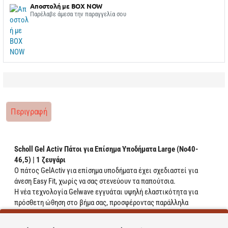
Αποστολή με BOX NOW
Παρέλαβε άμεσα την παραγγελία σου
Περιγραφή
Scholl Gel Activ Πάτοι για Επίσημα Υποδήματα Large (Νο40-
46,5) | 1 ζευγάρι
Ο πάτος GelActiv για επίσημα υποδήματα έχει σχεδιαστεί για
άνεση Easy Fit, χωρίς να σας στενεύουν τα παπούτσια.
Η νέα τεχνολογία Gelwave εγγυάται υψηλή ελαστικότητα για
πρόσθετη ώθηση στο βήμα σας, προσφέροντας παράλληλα
απορρόφηση των κραδασμών και προστασία από τις πιέσεις. Η
επίστρωση “Fresh Feet” διατηρεί τα πόδια στεγνά και καθαρά όλη