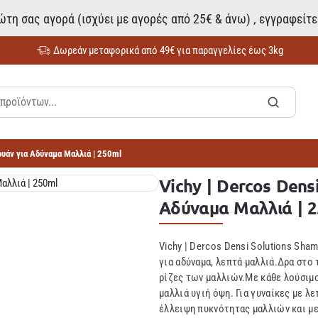
τη σας αγορά (ισχύει με αγορές από 25€ & άνω) , εγγραφείτ
Δωρεάν μεταφορικά από 49€ για παραγγελίες έως 3kg
πουάν για Αδύναμα Μαλλιά | 250ml
Vichy | Dercos Dens
Αδύναμα Μαλλιά | 
Vichy | Dercos Densi Solutions Sh
για αδύναμα, λεπτά μαλλιά.Δρα στο 
ρίζες των μαλλιών.Με κάθε λούσιμο,
μαλλιά υγιή όψη. Για γυναίκες με 
έλλειψη πυκνότητας μαλλιών και με