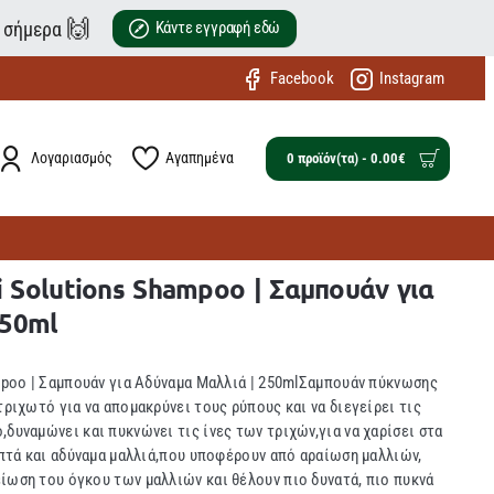
🙌
ε σήμερα
Κάντε εγγραφή εδώ
Facebook
Instagram
Λογαριασμός
Αγαπημένα
0 προϊόν(τα) - 0.00€
i Solutions Shampoo | Σαμπουάν για
250ml
ampoo | Σαμπουάν για Αδύναμα Μαλλιά | 250mlΣαμπουάν πύκνωσης
τριχωτό για να απομακρύνει τους ρύπους και να διεγείρει τις
δυναμώνει και πυκνώνει τις ίνες των τριχών,για να χαρίσει στα
λεπτά και αδύναμα μαλλιά,που υποφέρουν από αραίωση μαλλιών,
ίωση του όγκου των μαλλιών και θέλουν πιο δυνατά, πιο πυκνά