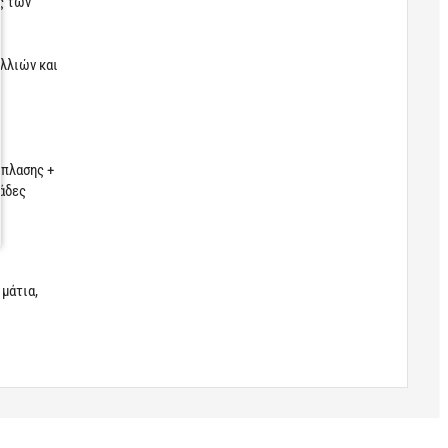
ς των
αλλιών και
άπλασης +
άδες
μάτια,