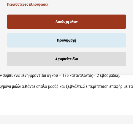
ει τις ρίζες των μαλλιών.Με κάθε λούσιμο,δυναμώνει και πυκνώνει τις ίνε
Περισσότερες πληροφορίες
ραίωση μαλλιών, έλλειψη πυκνότητας μαλλιών και μείωση του όγκου των μ
Αποδοχή όλων
πο 1 χρήση: +40% όγκος.
Προσαρμογή
με ολόκληρη τη σειρά προϊόντων (Σαμπουάν πύκνωσης + Balm πύκνωσης & αν
ν νιώθουν οτι τα μαλλιά τους είναι πιο πυκνά μετά απο μόλις δύο εβδομ
Αρνηθείτε όλα
 + συμπυκνωμένη φροντίδα όγκου – 176 καταναλωτές– 2 εβδομάδες.
γμένα μαλλιά.Κάντε απαλό μασάζ και ξεβγάλτε.Σε περίπτωση επαφής με τα 