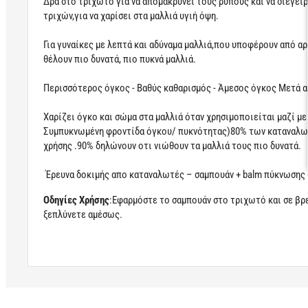
Δρα στο τριχωτό για να απομακρύνει τους ρύπους και να διεγείρ
τριχών,για να χαρίσει στα μαλλιά υγιή όψη.
Για γυναίκες με λεπτά και αδύναμα μαλλιά,που υποφέρουν από α
θέλουν πιο δυνατά, πιο πυκνά μαλλιά.
Περισσότερος όγκος - Βαθύς καθαρισμός - Άμεσος όγκος Μετά α
Χαρίζει όγκο και σώμα στα μαλλιά όταν χρησιμοποιείται μαζί 
Συμπυκνωμένη φροντίδα όγκου/ πυκνότητας)80% των καταναλωτώ
χρήσης .90% δηλώνουν οτι νιώθουν τα μαλλιά τους πιο δυνατά.
Έρευνα δοκιμής απο καταναλωτές – σαμπουάν + balm πύκνωσης
Οδηγίες Χρήσης
:Εφαρμόστε το σαμπουάν στο τριχωτό και σε βρε
ξεπλύνετε αμέσως.
Learn more