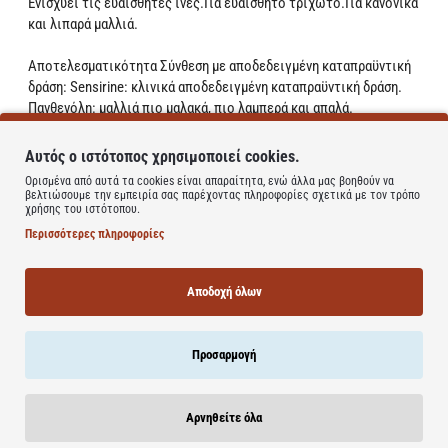
Ενισχύει τις ευαίσθητες ίνες.Για ευαίσθητο τριχωτό.Για κανονικά
και λιπαρά μαλλιά.
Αποτελεσματικότητα Σύνθεση με αποδεδειγμένη καταπραϋντική
δράση: Sensirine: κλινικά αποδεδειγμένη καταπραϋντική δράση.
Πανθενόλη: μαλλιά πιο μαλακά, πιο λαμπερά και απαλά.
Βιταμίνη Cg: γνωστή για τις αντιοξειδωτικές της ιδιότητες.
Αυτός ο ιστότοπος χρησιμοποιεί cookies.
Ορισμένα από αυτά τα cookies είναι απαραίτητα, ενώ άλλα μας βοηθούν να
Δρα άμεσα από την 1η χρήση. 48ωρη μείωση της ενόχλησης του
βελτιώσουμε την εμπειρία σας παρέχοντας πληροφορίες σχετικά με τον τρόπο
χρήσης του ιστότοπου.
τριχωτού.Ενάντια στην αίσθηση φαγούρας.Ενισχύει τις
ευαίσθητες ίνες.
Περισσότερες πληροφορίες
Οδηγίες Χρήσης:
Απλώστε σε βρεγμένα μαλλιά, με απαλές
κινήσεις μασάζ.Αφήστε να δράσει για 1 λεπτό και μετά
Αποδοχή όλων
ξεβγάλετε.
Learn more
Προσαρμογή
Αρνηθείτε όλα