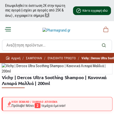
Επωφεληθείτε έκπτωση 2€ στην πρώτη
σας αγορά (ισχύει με αγορές από 25€ &
Κάντε εγγραφή εδώ
🙌
άνω) , εγγραφείτε σήμερα
home
ΣΑΜΠΟΥΑΝ
ΕΥΑΙΣΘΗΤΟ ΤΡΙΧΩΤΟ
Vichy | Dercos Ultra So
Vichy | Dercos Ultra Soothing Shampoo | Κανονικά
Λιπαρά Μαλλιά | 200ml
HIGH DEMAND / ΧΑΜΗΛΌ ΑΠΌΘΕΜΑ
Πρόλαβε! Μόνο
2
τεμάχια έμειναν!