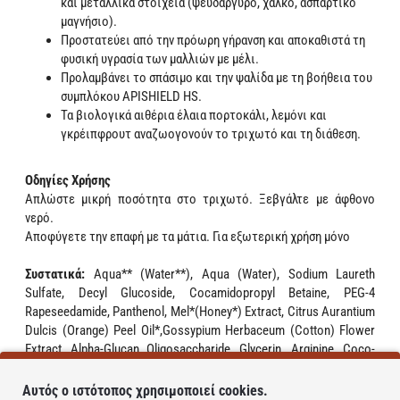
και μεταλλικά στοιχεία (ψευδάργυρο, χαλκό, ασπαρτικό
μαγνήσιο).
Προστατεύει από την πρόωρη γήρανση και αποκαθιστά τη
φυσική υγρασία των μαλλιών με μέλι.
Προλαμβάνει το σπάσιμο και την ψαλίδα με τη βοήθεια του
συμπλόκου APISHIELD HS.
Τα βιολογικά αιθέρια έλαια πορτοκάλι, λεμόνι και
γκρέιπφρουτ αναζωογονούν το τριχωτό και τη διάθεση.
Οδηγίες Χρήσης
Απλώστε μικρή ποσότητα στο τριχωτό. Ξεβγάλτε με άφθονο
νερό.
Αποφύγετε την επαφή με τα μάτια. Για εξωτερική χρήση μόνο
Συστατικά:
Aqua** (Water**), Aqua (Water), Sodium Laureth
Sulfate, Decyl Glucoside, Cocamidopropyl Betaine, PEG-4
Rapeseedamide, Panthenol, Mel*(Honey*) Extract, Citrus Aurantium
Dulcis (Orange) Peel Oil*,Gossypium Herbaceum (Cotton) Flower
Extract, Alpha-Glucan Oligosaccharide, Glycerin, Arginine, Coco-
Glucoside,Glyceryl Oleate, Rosmarinus Officinalis (Rosemary) Leaf*
Extract, Citrus Limon (Lemon) Peel Oil*, Panax Ginseng Root
Αυτός ο ιστότοπος χρησιμοποιεί cookies.