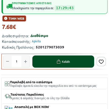
ΠΡΟΓΡΜΜΑΤΙΣΜΌΣ ΑΠΟΣΤΟΛΉΣ
17:29:42
Ολοκληρώστε την παραγγελία σε:
ΤΙΜΗ WEB
7.68€
Διαθέσιμο
Διαθεσιμότητα:
Κατασκευαστής:
Apivita
5201279073039
Κωδικός Προϊόντος:
Καλάθι
Παραλαβή από το κατάστημα
Παρέλαβε άμεσα & εύκολα την παραγγελία σου από το κατάστημα μας
Ταχύτατες Παραδόσεις
Άμεσες & ασφαλής διανομές σε όλη την Ελλάδα
Αποστολή με BOX NOW