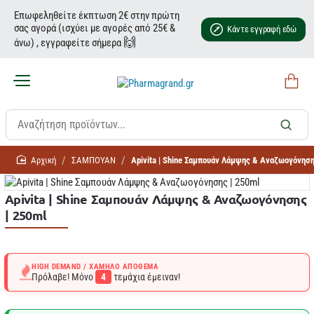
Επωφεληθείτε έκπτωση 2€ στην πρώτη
σας αγορά (ισχύει με αγορές από 25€ &
Κάντε εγγραφή εδώ
🙌
άνω) , εγγραφείτε σήμερα
home
ΣΑΜΠΟΥΑΝ
Apivita | Shine Σαμπουάν Λάμψης & Αναζωογόνηση
Apivita | Shine Σαμπουάν Λάμψης & Αναζωογόνησης
| 250ml
HIGH DEMAND / ΧΑΜΗΛΌ ΑΠΌΘΕΜΑ
Πρόλαβε! Μόνο
4
τεμάχια έμειναν!