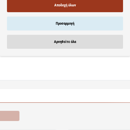
Αποδοχή όλων
 και του δέρματος (ψευδάργυρος, βιοτίνη*)
 (ψευδάργυρος*)
Προσαρμογή
τος (χαλκός*)
σμό (χαλκός*)
ρος*)
Αρνηθείτε όλα
άργυρος*)
ς Τροφίμων (EFSA).
ροσφορές