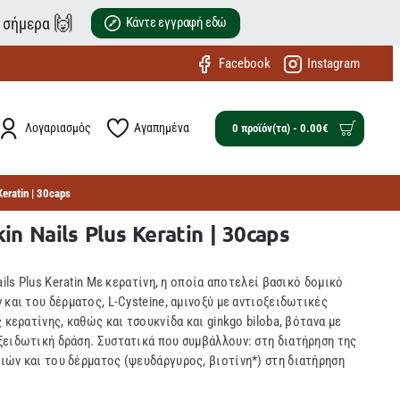
🙌
ε σήμερα
Κάντε εγγραφή εδώ
Facebook
Instagram
Λογαριασμός
Αγαπημένα
0 προϊόν(τα) - 0.00€
Keratin | 30caps
in Nails Plus Keratin | 30caps
ails Plus Keratin Με κερατίνη, η οποία αποτελεί βασικό δομικό
και του δέρματος, L-Cysteine, αμινοξύ με αντιοξειδωτικές
 κερατίνης, καθώς και τσουκνίδα και ginkgo biloba, βότανα με
ειδωτική δράση. Συστατικά που συμβάλλουν: στη διατήρηση της
ών και του δέρματος (ψευδάργυρος, βιοτίνη*) στη διατήρηση