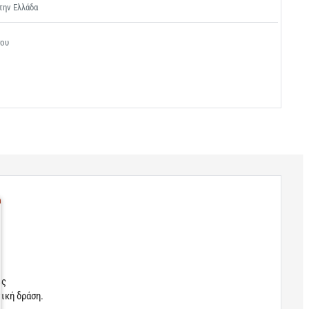
την Ελλάδα
σου
ές
τική δράση.