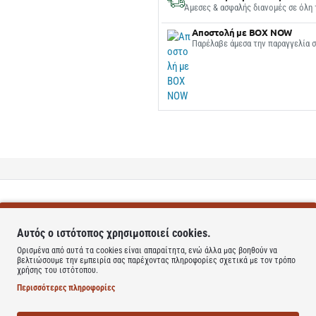
Άμεσες & ασφαλής διανομές σε όλη 
Αποστολή με BOX NOW
Παρέλαβε άμεσα την παραγγελία 
Αυτός ο ιστότοπος χρησιμοποιεί cookies.
Ορισμένα από αυτά τα cookies είναι απαραίτητα, ενώ άλλα μας βοηθούν να
βελτιώσουμε την εμπειρία σας παρέχοντας πληροφορίες σχετικά με τον τρόπο
χρήσης του ιστότοπου.
λιών, των νυχιών και του δέρματος, L-Cysteine, αμινοξύ με αντιοξειδωτικ
Περισσότερες πληροφορίες
νίδα και ginkgo biloba, βότανα με πλούσια αντιφλεγμονώδη και αντιοξειδω