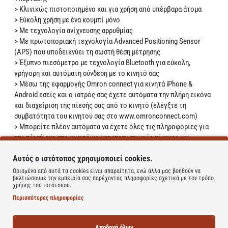
> Κλινικώς πιστοποιημένο και για χρήση από υπέρβαρα άτομα
> Εύκολη χρήση με ένα κουμπί μόνο
> Με τεχνολογία ανίχνευσης αρρυθμίας
> Με πρωτοποριακή τεχνολογία Advanced Positioning Sensor
(APS) που υποδεικνύει τη σωστή θέση μέτρησης
> Έξυπνο πιεσόμετρο με τεχνολογία Bluetooth για εύκολη,
γρήγορη και αυτόματη σύνδεση με το κινητό σας
> Mέσω της εφαρμογής Omron connect για κινητά iPhone &
Android εσείς και ο ιατρός σας έχετε αυτόματα την πλήρη εικόνα
και διαχείριση της πίεσής σας από το κινητό (ελέγξτε τη
συμβατότητα του κινητού σας στο www.omronconnect.com)
> Μπορείτε πλέον αυτόματα να έχετε όλες τις πληροφορίες για
την πίεσή σας στο κινητό με κατατοπιστικούς πίνακες και
σχεδιαγράμματα και να ακολουθείτε τις οδηγίες του ιατρού
Αυτός ο ιστότοπος χρησιμοποιεί cookies.
> Μετράει και την πρωινή υπέρταση και προβάλλει τη μέση
εβδομαδιαία τιμή των πρωινών και βραδινών μετρήσεων
Ορισμένα από αυτά τα cookies είναι απαραίτητα, ενώ άλλα μας βοηθούν να
βελτιώσουμε την εμπειρία σας παρέχοντας πληροφορίες σχετικά με τον τρόπο
ξεχωριστά
χρήσης του ιστότοπου.
> Με ένδειξη στην οθόνη εάν η πίεση είναι εκτός των
Περισσότερες πληροφορίες
φυσιολογικών ορίων
> Με ανίχνευση κίνησης σώματος κατά τη διάρκεια της
μέτρησης για μέγιστη ακρίβεια
Αποδοχή όλων