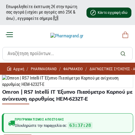
Επωφεληθείτε έκπτωση 2€ στην πρώτη
σας αγορά (ισχύει με αγορές από 25€ &
Κάντε εγγραφή εδώ
🙌
άνω) , εγγραφείτε σήμερα
home
PHARMAGRAND
ΦΑΡΜΑΚΕΙΟ
ΔΙΑΓΝΩΣΤΙΚΕΣ ΣΥΣΚΕΥΕΣ -
Omron | RS7 Intelli IT Έξυπνο Πιεσόμετρο Καρπού με
ανίχνευση αρρυθμίας HEM-6232T-E
ΠΡΟΓΡΜΜΑΤΙΣΜΌΣ ΑΠΟΣΤΟΛΉΣ
63:37:28
Ολοκληρώστε την παραγγελία σε: