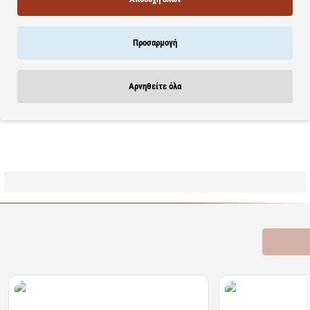
> Με οδηγό σωστής τοποθέτησης του πιεσομέτρου στον καρπό
> Μεγάλο περικάρπιο 13,5-21,5 εκ. για να εφαρμόζει σε όλους
τους χρήστες
Προσαρμογή
> Μνήμη 100 μετρήσεων για 2 διαφορετικούς χρήστες με
ημερομηνία, ώρα και μέσο όρο
> Με ελληνικές οδηγίες χρήσης
Αρνηθείτε όλα
> Με 5 χρόνια εγγύηση της αντιπροσωπείας Γ. ΛΕΟΥΣΗΣ Α.Ε.
Learn more
Σχετικά Προϊόντα
Bestsellers
Είδατε Πρόσφατα
Προσφορ