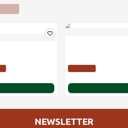
ροσφορές
Διαθέσιμο
Acetocaustin | Διάλυμα για τις Μυρ
0,5ml
htAde Συμπλήρωμα Διατροφής
νη Για Άμεσο Ύπνο | 90
διαλυόμενα δισκία
EB
ΤΙΜΗ WEB
13.58€
18.40€
Καλάθι
Καλάθι
NEWSLETTER