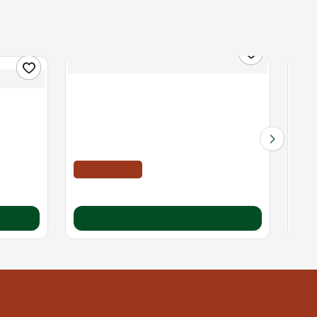
Διαθέσιμο
Διαθέ
Acetone | Καθαρή Ακετόνη |1000 ml
μηγκιές |
Alfa
Band
ΤΙΜΗ WEB
7.70€
1.0
8.38€
Καλάθι