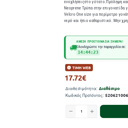
ενοχλήσειςστο γότατο.Πρόληψη και
Neoprene Τρύπα στην επιγονατίδα γ
Velcro One size για περίμετρο γον
νερό και ήπιο καθαριστικό. Μην χρ
ΆΜΕΣΗ ΠΡΟΕΤΟΙΜΑΣΊΑ ΣΉΜΕΡΑ!
Ολοκληρώστε την παραγγελία σε:
14:44:23
ΤΙΜΗ WEB
17.72€
Διαθέσιμο
Διαθεσιμότητα:
52062100
Κωδικός Προϊόντος: