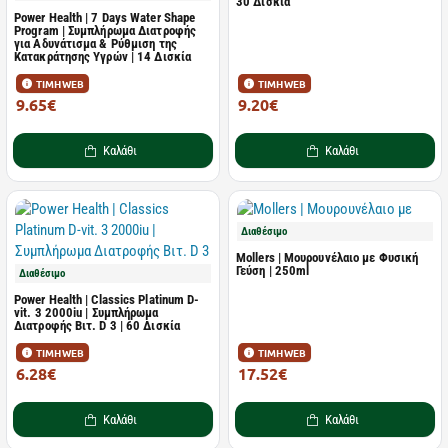
30 Δισκία
Power Health | 7 Days Water Shape
Program | Συμπλήρωμα Διατροφής
για Αδυνάτισμα & Ρύθμιση της
Κατακράτησης Υγρών | 14 Δισκία
ΤΙΜΗ WEB
ΤΙΜΗ WEB
9.65€
9.20€
18.20€
15.40€
Καλάθι
Καλάθι
Διαθέσιμο
Mollers | Μουρουνέλαιο με Φυσική
Γεύση | 250ml
Διαθέσιμο
Power Health | Classics Platinum D-
vit. 3 2000iu | Συμπλήρωμα
Διατροφής Βιτ. D 3 | 60 Δισκία
ΤΙΜΗ WEB
ΤΙΜΗ WEB
6.28€
17.52€
13.95€
25.39€
Καλάθι
Καλάθι