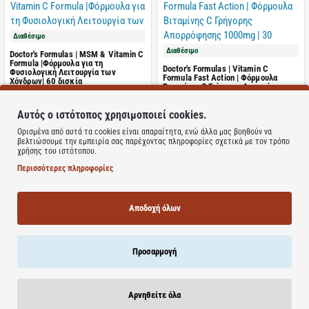
Διαθέσιμο
Διαθέσιμο
Doctor's Formulas | MSM & Vitamin C
Formula |Φόρμουλα για τη
Doctor's Formulas | Vitamin C
Φυσιολογική Λειτουργία των
Formula Fast Action | Φόρμουλα
Χόνδρων| 60 δισκία
Βιταμίνης C Γρήγορης Απορρόφησης
1000mg | 30 δισκία
Αυτός ο ιστότοπος χρησιμοποιεί cookies.
ΤΙΜΗ WEB
ΤΙΜΗ WEB
10.55€
7.02€
Ορισμένα από αυτά τα cookies είναι απαραίτητα, ενώ άλλα μας βοηθούν να
17.02€
11.33€
βελτιώσουμε την εμπειρία σας παρέχοντας πληροφορίες σχετικά με τον τρόπο
χρήσης του ιστότοπου.
Καλάθι
Καλάθι
Περισσότερες πληροφορίες
Αποδοχή όλων
Διαθέσιμο
Διαθέσιμο
Algoral | Μασώμενα Δισκία για την
Προσαρμογή
Γαστρο-οισοφαγική Παλινδρόμηση |
Prolife Lactobacilli | Συµπλήρωµα
36 Δισκία
Διατροφής µε Προβιοτικά,
Πρεβιοτικά & Βιταµίνες Β | 7
φιαλίδια των 8ml
Αρνηθείτε όλα
ΤΙΜΗ WEB
ΤΙΜΗ WEB