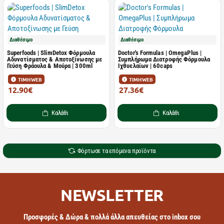
Διαθέσιμο
Διαθέσιμο
Superfoods | SlimDetox Φόρμουλα
Doctor's Formulas | OmegaPlus |
Αδυνατίσματος & Αποτοξίνωσης με
Συμπλήρωμα Διατροφής Φόρμουλα
Γεύση Φράουλα & Μούρα | 300ml
Ιχθυελαίων | 60caps
ΤΙΜΗ WEB
ΤΙΜΗ WEB
12.90€
27.36€
20.35€
44.13€
Καλάθι
Καλάθι
Φόρτωσε τα επόμενα προϊόντα
NEWSLETTER
Προσφορές & Δώρα & πολλά άλλα απευθείας στο inbox σου