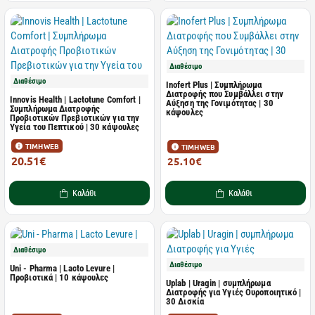
Διαθέσιμο
Διαθέσιμο
Inofert Plus | Συμπλήρωμα
Διατροφής που Συμβάλλει στην
Innovis Health | Lactotune Comfort |
Αύξηση της Γονιμότητας | 30
Συμπλήρωμα Διατροφής
κάψουλες
Προβιοτικών Πρεβιοτικών για την
Υγεία του Πεπτικού | 30 κάψουλες
ΤΙΜΗ WEB
ΤΙΜΗ WEB
20.51€
25.10€
27.34€
Καλάθι
Καλάθι
Διαθέσιμο
Διαθέσιμο
Uni - Pharma | Lacto Levure |
Προβιοτικά | 10 κάψουλες
Uplab | Uragin | συμπλήρωμα
Διατροφής για Υγιές Ουροποιητικό |
30 Δισκία