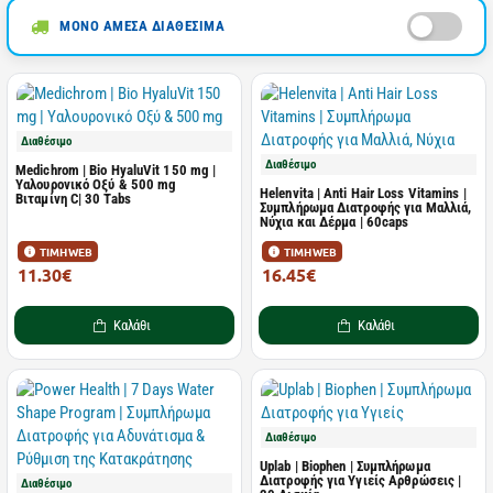
ΜΟΝΟ ΑΜΕΣΑ ΔΙΑΘΕΣΙΜΑ
Διαθέσιμο
Διαθέσιμο
Medichrom | Bio HyaluVit 150 mg |
Υαλουρονικό Οξύ & 500 mg
Helenvita | Anti Hair Loss Vitamins |
Βιταμίνη C| 30 Tabs
Συμπλήρωμα Διατροφής για Μαλλιά,
Νύχια και Δέρμα | 60caps
ΤΙΜΗ WEB
ΤΙΜΗ WEB
11.30€
16.45€
26.28€
23.50€
Καλάθι
Καλάθι
Διαθέσιμο
Uplab | Biophen | Συμπλήρωμα
Διατροφής για Υγιείς Αρθρώσεις |
Διαθέσιμο