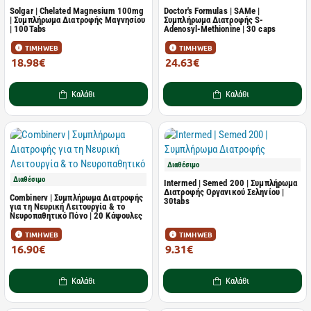
Solgar | Chelated Magnesium 100mg
Doctor's Formulas | SAMe |
| Συμπλήρωμα Διατροφής Μαγνησίου
Συμπλήρωμα Διατροφής S-
| 100Tabs
Adenosyl-Methionine | 30 caps
ΤΙΜΗ WEB
ΤΙΜΗ WEB
18.98€
24.63€
26.73€
39.72€
Καλάθι
Καλάθι
Διαθέσιμο
Διαθέσιμο
Intermed | Semed 200 | Συμπλήρωμα
Διατροφής Οργανικού Σεληνίου |
Combinerv | Συμπλήρωμα Διατροφής
30tabs
για τη Νευρική Λειτουργία & το
Νευροπαθητικό Πόνο | 20 Κάψουλες
ΤΙΜΗ WEB
ΤΙΜΗ WEB
16.90€
9.31€
19.92€
14.33€
Καλάθι
Καλάθι