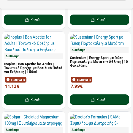
7.11€
9.16€
8.89€
11.45€
Καλάθι
Καλάθι
Διαθέσιμο
Διαθέσιμο
Sustenium | Energy Sport με Γεύση
Πορτοκάλι για Μετά την Άθληση | 10
Inoplus | Bon Apetite for Adults |
Φακελάκια
Τονωτικό Όρεξης με Βασιλικό Πολτό
για Ενήλικες | 150ml
ΤΙΜΗ WEB
ΤΙΜΗ WEB
11.13€
7.99€
15.90€
13.10€
Καλάθι
Καλάθι
Διαθέσιμο
Διαθέσιμο