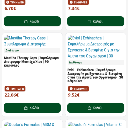
ΤΙΜΗ WEB
ΤΙΜΗ WEB
6.70€
7.34€
10.66€
15.30€
Καλάθι
Καλάθι
Διαθέσιμο
Mastiha Therapy Caps | Συμπλήρωμα
Διατροφής Μαστίχα Χίου | 90
Διαθέσιμο
κάψουλες
Eviol | Echinachea | Συμπλήρωμα
Διατροφής με Εχινάκεια & Βιταμίνη
C για την Άμυνα του Οργανισμού | 30
Κάψουλες
ΤΙΜΗ WEB
ΤΙΜΗ WEB
22.06€
9.52€
26.50€
11.20€
Καλάθι
Καλάθι