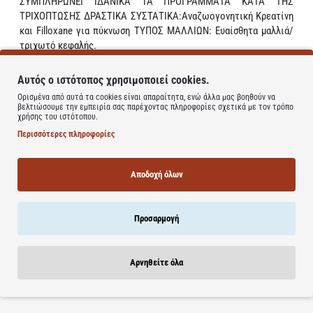
ΣΥΜΠΛΗΡΩΝΕΙ ΙΔΑΝΙΚΑ ΤΑ ΠΡΟΓΡΑΜΜΑΤΑ ΚΑΤΑ ΤΗΣ
ΤΡΙΧΟΠΤΩΣΗΣ ΔΡΑΣΤΙΚΑ ΣΥΣΤΑΤΙΚΑ:Αναζωογονητική Κρεατίνη
και Filloxane για πύκνωση ΤΥΠΟΣ ΜΑΛΛΙΩΝ: Ευαίσθητα μαλλιά/
τριχωτό κεφαλής.
Αναζωογονητικό σαμπουάν για πιο πυκνά και δυνατά μαλλιά.
Αυτός ο ιστότοπος χρησιμοποιεί cookies.
Πιο δυνατά και πυκνά μαλλιά αναζωογονημένο τριχωτό,
Ορισμένα από αυτά τα cookies είναι απαραίτητα, ενώ άλλα μας βοηθούν να
συμπληρώνει ιδανικά τα προγράμματα κατά της τριχόπτωσης.
βελτιώσουμε την εμπειρία σας παρέχοντας πληροφορίες σχετικά με τον τρόπο
χρήσης του ιστότοπου.
Οδηγίες Χρήσης
:Εφαρμόστε το σαμπουάν στο τριχωτό και σε
Περισσότερες πληροφορίες
βρεγμένα μαλλιά.Κάντε ελαφρύ μασάζ και ξεβγάλτε.Σε περίπτωση
επαφής με τα μάτια,ξεπλύνετε αμέσως με άφθονο νερό.
Αποδοχή όλων
Learn more
Προσαρμογή
Αρνηθείτε όλα
Σχετικά Προϊόντα
Bestsellers
Είδατε Πρόσφατα
Προσφορ