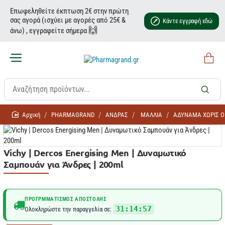
Επωφεληθείτε έκπτωση 2€ στην πρώτη
σας αγορά (ισχύει με αγορές από 25€ &
Κάντε εγγραφή εδώ
🙌
άνω) , εγγραφείτε σήμερα
home
PHARMAGRAND
ΑΝΔΡΑΣ
ΜΑΛΛΙΑ
ΑΔΥΝΑΜΑ ΧΩΡΙΣ Ο
Vichy | Dercos Energising Men | Δυναμωτικό
Σαμπουάν για Άνδρες | 200ml
ΠΡΟΓΡΜΜΑΤΙΣΜΌΣ ΑΠΟΣΤΟΛΉΣ
31:14:57
Ολοκληρώστε την παραγγελία σε: