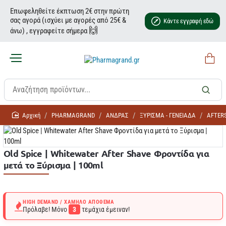
Επωφεληθείτε έκπτωση 2€ στην πρώτη
σας αγορά (ισχύει με αγορές από 25€ &
Κάντε εγγραφή εδώ
🙌
άνω) , εγγραφείτε σήμερα
home
PHARMAGRAND
ΑΝΔΡΑΣ
ΞΥΡΙΣΜΑ - ΓΕΝΕΙΑΔΑ
AFTER
Old Spice | Whitewater After Shave Φροντίδα για
μετά το Ξύρισμα | 100ml
HIGH DEMAND / ΧΑΜΗΛΌ ΑΠΌΘΕΜΑ
Πρόλαβε! Μόνο
3
τεμάχια έμειναν!