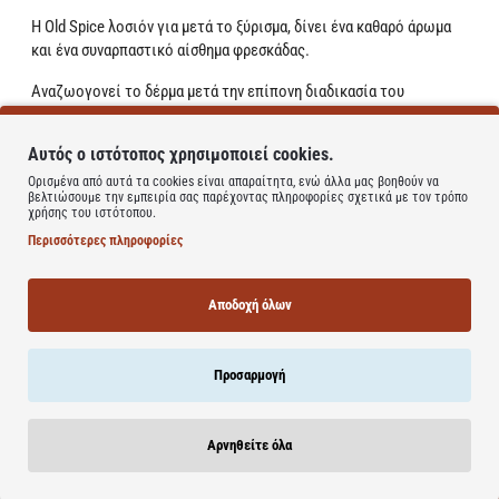
Η Old Spice λοσιόν για μετά το ξύρισμα, δίνει ένα καθαρό άρωμα
και ένα συναρπαστικό αίσθημα φρεσκάδας.
Αναζωογονεί το δέρμα μετά την επίπονη διαδικασία του
ξυρίσματος.
Αυτός ο ιστότοπος χρησιμοποιεί cookies.
Το Old Spice Whitewater έχει ένα καθαρό και συναρπαστικό άρωμα
που μπορείς να χρησιμοποιήσεις όποτε αναζητάς το μοναδικό
Ορισμένα από αυτά τα cookies είναι απαραίτητα, ενώ άλλα μας βοηθούν να
βελτιώσουμε την εμπειρία σας παρέχοντας πληροφορίες σχετικά με τον τρόπο
συναίσθημα της φρεσκάδας.
χρήσης του ιστότοπου.
Περισσότερες πληροφορίες
Βοηθάει να επουλωθούν τυχόν μικρά κοψίματα και πληγές από το
ξύρισμα.
Αποδοχή όλων
Δροσίζει, διεγείρει και αναζωογονεί.
Learn more
Προσαρμογή
Αρνηθείτε όλα