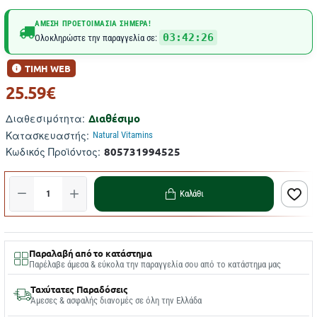
ΆΜΕΣΗ ΠΡΟΕΤΟΙΜΑΣΊΑ ΣΉΜΕΡΑ!
03:42:25
Ολοκληρώστε την παραγγελία σε:
ΤΙΜΗ WEB
25.59€
Διαθέσιμο
Διαθεσιμότητα:
Κατασκευαστής:
Natural Vitamins
805731994525
Κωδικός Προϊόντος:
Καλάθι
Παραλαβή από το κατάστημα
Παρέλαβε άμεσα & εύκολα την παραγγελία σου από το κατάστημα μας
Ταχύτατες Παραδόσεις
Άμεσες & ασφαλής διανομές σε όλη την Ελλάδα