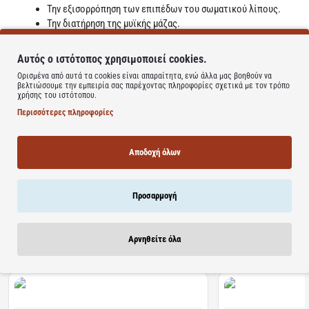
Την εξισορρόπηση των επιπέδων του σωματικού λίπους.
Την διατήρηση της μυϊκής μάζας.
Την ενεργοποίηση του μεταβολισμού.
Τον φυσιολογικό μεταβολισμό των λιπιδίων.
Αυτός ο ιστότοπος χρησιμοποιεί cookies.
Αθλητές.
Ορισμένα από αυτά τα cookies είναι απαραίτητα, ενώ άλλα μας βοηθούν να
Άτομα που ακολουθούν διατροφή.
βελτιώσουμε την εμπειρία σας παρέχοντας πληροφορίες σχετικά με τον τρόπο
χρήσης του ιστότοπου.
ΧΡΗΣΗ
Περισσότερες πληροφορίες
3 κάψουλες ημερησίως μαζί με τα γεύματα.
Learn more
Αποδοχή όλων
Προσαρμογή
Σχετικά Προϊόντα
Bestsellers
Είδατε Πρόσφατα
Προσφορ
Αρνηθείτε όλα