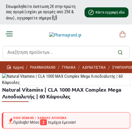
Επωφεληθείτε έκπτωση 2€ στην πρώτη
σας αγορά (ισχύει με αγορές από 25€ &
Κάντε εγγραφή εδώ
🙌
άνω) , εγγραφείτε σήμερα
home
PHARMAGRAND
ΓΥΝΑΙΚΑ
ΑΔΥΝΑΤΙΣΤΙΚΑ
ΣΥΜΠΛΗΡΩΜ
Natural Vitamins | CLA 1000 MAX Complex Mega
Λιποδιαλυτής | 60 Κάψουλες
HIGH DEMAND / ΧΑΜΗΛΌ ΑΠΌΘΕΜΑ
Πρόλαβε! Μόνο
2
τεμάχια έμειναν!