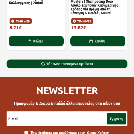
Mustela | Shampooing Doux
Καλλιέργειας | 200ml
Απαλό Σαμπουάν Καθημερινής
Χρήσης για Βρέφη από τη
Γέννηση & Παιδιά | 500ml
ΤΙΜΗ WEB
ΤΙΜΗ WEB
8.21€
13.82€
12.44€
20.94€
Καλάθι
Καλάθι
Φόρτωσε τα επόμενα προϊόντα
NEWSLETTER
Προσφορές & Δώρα & πολλά άλλα απευθείας στο inbox σου
E-
mail...
Εγγραφή
Έχω διαβάσει και αποδέχομαι τους
Όρους Χρήσης