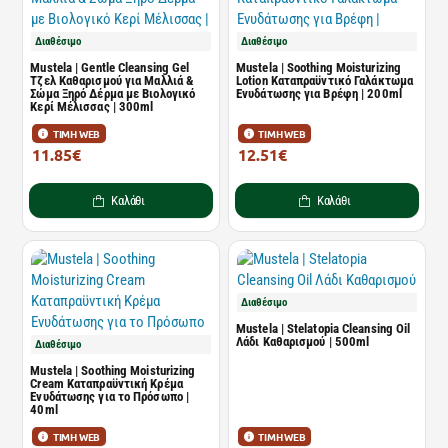
Διαθέσιμο
Διαθέσιμο
Mustela | Gentle Cleansing Gel
Mustela | Soothing Moisturizing
Τζελ Καθαρισμού για Μαλλιά &
Lotion Καταπραϋντικό Γαλάκτωμα
Σώμα Ξηρό Δέρμα με Βιολογικό
Ενυδάτωσης για Βρέφη | 200ml
Κερί Μέλισσας | 300ml
ΤΙΜΗ WEB
ΤΙΜΗ WEB
11.85€
12.51€
17.95€
18.95€
Καλάθι
Καλάθι
Διαθέσιμο
Mustela | Stelatopia Cleansing Oil
Λάδι Καθαρισμού | 500ml
Διαθέσιμο
Mustela | Soothing Moisturizing
Cream Καταπραϋντική Kρέμα
Eνυδάτωσης για το Πρόσωπο |
40ml
ΤΙΜΗ WEB
ΤΙΜΗ WEB