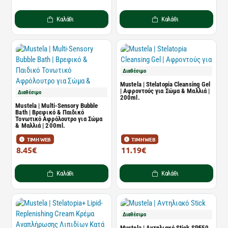
Καλάθι
Καλάθι
Διαθέσιμο
Mustela | Stelatopia Cleansing Gel
| Αφροντούς για Σώμα & Μαλλιά |
Διαθέσιμο
200ml.
Mustela | Multi-Sensory Bubble
Bath | Βρεφικό & Παιδικό
Τονωτικό Αφρόλουτρο για Σώμα
& Μαλλιά | 200ml.
ΤΙΜΗ WEB
ΤΙΜΗ WEB
8.45€
11.19€
12.81€
16.95€
Καλάθι
Καλάθι
Διαθέσιμο
Mustela | Αντηλιακό Stick SPF50