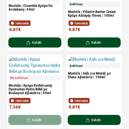
Διαθέσιμο
Mustela | Cicastela Κρέμα Για
Ανάπλαση | 40ml
Mustela | Vitamin Barrier Cream
Κρέμα Αλλαγής Πάνας | 100ml
ΤΙΜΗ WEB
ΤΙΜΗ WEB
8.87€
9.87€
13.44€
14.95€
Καλάθι
Καλάθι
Διαθέσιμο
Mustela | Λάδι για Μασάζ με
Έλαιο Αβοκάντο | 100ml
Μη Διαθέσιμο
Mustela | Κρέμα Ενυδάτωσης
Προσώπου Hydra Bébé με
Βιολογικό Αβοκάντο | 40ml
ΤΙΜΗ WEB
ΤΙΜΗ WEB
7.56€
9.87€
11.45€
14.95€
Καλάθι
Καλάθι