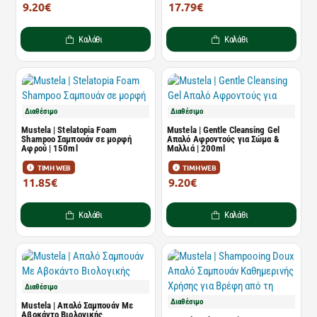
9.20€
17.79€
13.94€
26.95€
Καλάθι
Καλάθι
Διαθέσιμο
Διαθέσιμο
Mustela | Stelatopia Foam
Mustela | Gentle Cleansing Gel
Shampoo Σαμπουάν σε μορφή
Απαλό Αφροντούς για Σώμα &
Aφρού | 150ml
Μαλλιά | 200ml
ΤΙΜΗ WEB
ΤΙΜΗ WEB
11.85€
9.20€
17.95€
13.94€
Καλάθι
Καλάθι
Διαθέσιμο
Διαθέσιμο
Mustela | Απαλό Σαμπουάν Με
Αβοκάντο Βιολογικής