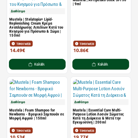
| 9ml
Διαθέσιμο
Mustela | Stelatopia+ Lipid-
Replenishing Cream Κρέμα
Αναπλήρωσης Λιπιδίων Κατά του
Κνησμού για Πρόσωπο & Σώμα |
150ml
ΤΙΜΗ WEB
ΤΙΜΗ WEB
14.49€
10.86€
21.95€
16.46€
Καλάθι
Καλάθι
Διαθέσιμο
Διαθέσιμο
Mustela | Foam Shampoo for
Mustela | Essential Care Multi-
Newborns - Βρεφικό Σαμπουάν σε
Purpose Lotion Λοσιόν Σώματος
Μορφή Αφρού | 150ml
Κατά τη Διάρκεια & Μετά την
Εγκυμοσύνη | 200ml
ΤΙΜΗ WEB
ΤΙΜΗ WEB
10.53€
19.77€
15.95€
29.95€