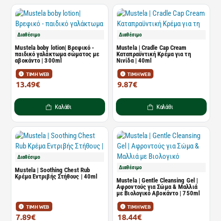
Διαθέσιμο
Διαθέσιμο
Mustela boby lotion| Βρεφικό -
Mustela | Cradle Cap Cream
παιδικό γαλάκτωμα σώματος με
Καταπραϋντική Κρέμα για τη
αβοκάντο | 300ml
Νινίδα | 40ml
ΤΙΜΗ WEB
ΤΙΜΗ WEB
13.49€
9.87€
20.44€
14.95€
Καλάθι
Καλάθι
Διαθέσιμο
Διαθέσιμο
Mustela | Soothing Chest Rub
Κρέμα Εντριβής Στήθους | 40ml
Mustela | Gentle Cleansing Gel |
Αφροντούς για Σώμα & Μαλλιά
με Βιολογικό Αβοκάντο | 750ml
ΤΙΜΗ WEB
ΤΙΜΗ WEB
7.89€
18.44€
11.95€
27.94€