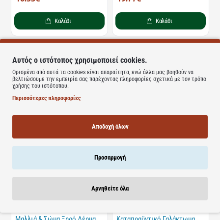
Καλάθι
Καλάθι
Αυτός ο ιστότοπος χρησιμοποιεί cookies.
Ορισμένα από αυτά τα cookies είναι απαραίτητα, ενώ άλλα μας βοηθούν να
βελτιώσουμε την εμπειρία σας παρέχοντας πληροφορίες σχετικά με τον τρόπο
Διαθέσιμο
χρήσης του ιστότοπου.
Διαθέσιμο
Mustela | Stelatopia Emollient
Περισσότερες πληροφορίες
Face & Εyes Cream - Μαλακτική
Mustela | Nourishing Face Cream
Κρέμα Προσώπου & Mατιών |
with Cold Cream - Κρέμα
40ml
Ενυδάτωσης Προσώπου με
Βιολογικό κερί μέλισσας | 40ml
Αποδοχή όλων
ΤΙΜΗ WEB
ΤΙΜΗ WEB
9.20€
11.18€
13.94€
16.94€
Προσαρμογή
Καλάθι
Καλάθι
Αρνηθείτε όλα