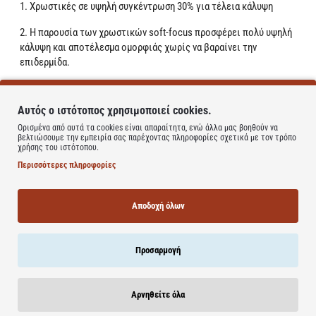
1. Χρωστικές σε υψηλή συγκέντρωση 30% για τέλεια κάλυψη
2. Η παρουσία των χρωστικών soft-focus προσφέρει πολύ υψηλή
κάλυψη και αποτέλεσμα ομορφιάς χωρίς να βαραίνει την
επιδερμίδα.
3. Εμπλουτισμένο με γλυκερίνη και πτητικά έλαια φυτικής
προέλευσης έχει το πλεονέκτημα ότι είναι ρευστό και άνετο
Αυτός ο ιστότοπος χρησιμοποιεί cookies.
κατά την εφαρμογή. Ικανό να ρευστοποιείται με τη θερμοκρασία
Ορισμένα από αυτά τα cookies είναι απαραίτητα, ενώ άλλα μας βοηθούν να
της επιδερμίδας, δημιουργεί μια λεπτή στρώση χωρίς να τονίζει
βελτιώσουμε την εμπειρία σας παρέχοντας πληροφορίες σχετικά με τον τρόπο
τις ρυτίδες ή να αφήνει αίσθηση λιπαρότητας. Το χρώμα είναι
χρήσης του ιστότοπου.
απόλυτα ομοιογενές με ένα εξαιρετικά φυσικό τελείωμα.
Περισσότερες πληροφορίες
Άμεσα οι ανομοιογένειες της επιδερμίδας καλύπτονται τέλεια,
χωρίς ίχνη ή χρωματικές δυσχρωμίες στην επιδερμίδα. Ο
Αποδοχή όλων
χρωματικός τόνος είναι ομοιόμορφος, η επιδερμίδα γίνεται
απαλή, λαμπερή και άνετη για 16 ώρες.
Προσαρμογή
Η απαλή και ελαστική υφή Dermablend Fluide λιώνει στο δέρμα και
παρέχει την αίσθηση γυμνού δέρματος και άνεση. Είναι ένα make-
up τόσο λεπτόρρευστο που χαρίζει την καλύτερη δυνατή κάλυψη.
Αρνηθείτε όλα