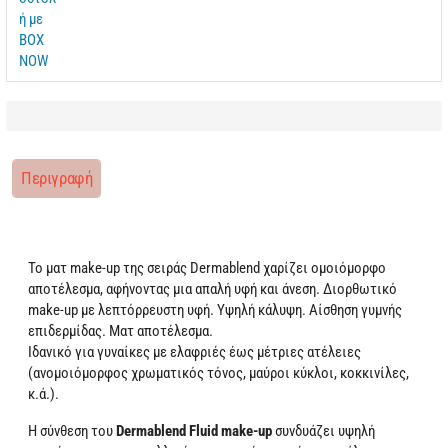
Περιγραφή
Το ματ
m
ake-
u
p της σειράς Dermablend χαρίζει ομοιόμορ
φο
αποτέλεσμα, αφήνοντας μια απαλή υφή και άνεση. Διορθωτικό
make-up με λεπτόρρευστη υφή. Υψηλή κάλυψη. Αίσθηση γυμνής
επιδερμίδας. Ματ αποτέλεσμα.
Ιδανικό για γυναίκες με ελαφριές έως μέτριες ατέλειες
(ανομοιόμορφος χρωματικός τόνος, μαύροι κύκλοι, κοκκινίλες,
κ.ά.).
Η σύνθεση του
Dermablend Fluid make-up
συνδυάζει υψηλή