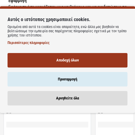
Εφαρμογή
Εφάρμοσε όσο χρειάζεται, για να θρέψεις και να ενυδατώσεις τα
κανονικά προς ξηρά χείλη με πραγματικά εκχυλίσματα φρούτων
Αυτός ο ιστότοπος χρησιμοποιεί cookies.
και έναν τόνο χρώμα κερασιού.
Ορισμένα από αυτά τα cookies είναι απαραίτητα, ενώ άλλα μας βοηθούν να
βελτιώσουμε την εμπειρία σας παρέχοντας πληροφορίες σχετικά με τον τρόπο
Συστατικά
χρήσης του ιστότοπου.
Εκχυλίσματα φρούτων, ιριδίζοντα σωματίδια, SPF 10
Περισσότερες πληροφορίες
Learn more
Αποδοχή όλων
Προσαρμογή
Σχετικά Προϊόντα
Bestsellers
Είδατε Πρόσφατα
Προσφορ
Αρνηθείτε όλα
Διαθέσιμο
Διαθέσιμο
Algoral Protect | Συμπλήρωμα Διατροφής για την
Lanes | NightAde Συμ