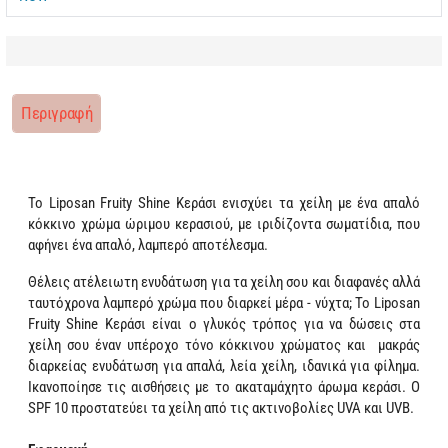
Περιγραφή
Το Liposan Fruity Shine Κεράσι ενισχύει τα χείλη με ένα απαλό
κόκκινο χρώμα ώριμου κερασιού, με ιριδίζοντα σωματίδια, που
αφήνει ένα απαλό, λαμπερό αποτέλεσμα.
Θέλεις ατέλειωτη ενυδάτωση για τα χείλη σου και διαφανές αλλά
ταυτόχρονα λαμπερό χρώμα που διαρκεί μέρα - νύχτα; To Liposan
Fruity Shine Κεράσι είναι ο γλυκός τρόπος για να δώσεις στα
χείλη σου έναν υπέροχο τόνο κόκκινου χρώματος και μακράς
διαρκείας ενυδάτωση για απαλά, λεία χείλη, ιδανικά για φίλημα.
Ικανοποίησε τις αισθήσεις με το ακαταμάχητο άρωμα κεράσι. Ο
SPF 10 προστατεύει τα χείλη από τις ακτινοβολίες UVA και UVB.